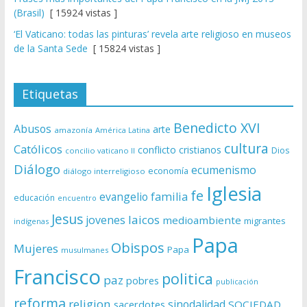
(Brasil)
[ 15924 vistas ]
‘El Vaticano: todas las pinturas’ revela arte religioso en museos
de la Santa Sede
[ 15824 vistas ]
Etiquetas
Benedicto XVI
Abusos
arte
amazonía
América Latina
cultura
Católicos
conflicto
cristianos
Dios
concilio vaticano II
Diálogo
ecumenismo
economía
diálogo interreligioso
Iglesia
fe
evangelio
familia
educación
encuentro
Jesus
laicos
jovenes
medioambiente
migrantes
indígenas
Papa
Obispos
Mujeres
Papa
musulmanes
Francisco
politica
paz
pobres
publicación
reforma
religion
sinodalidad
sacerdotes
SOCIEDAD