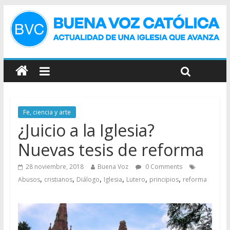
Fe, ciencia y arte
¿Juicio a la Iglesia?
Nuevas tesis de reforma
28 noviembre, 2018
Buena Voz
0 Comments
,
,
,
,
,
,
Abusos
cristianos
Diálogo
Iglesia
Lutero
principios
reforma