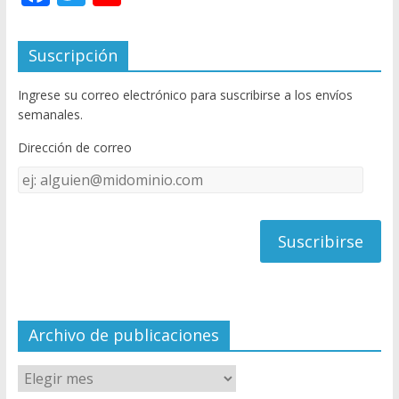
ac
w
o
e
itt
u
Suscripción
b
er
T
Ingrese su correo electrónico para suscribirse a los envíos
o
u
semanales.
o
b
Dirección de correo
k
e
Dirección
C
de
h
correo
a
n
n
el
Archivo de publicaciones