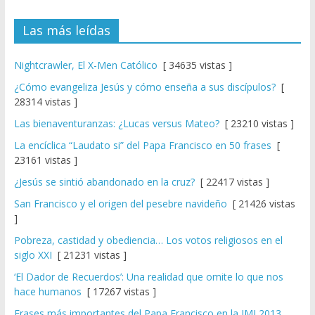
Las más leídas
Nightcrawler, El X-Men Católico
[ 34635 vistas ]
¿Cómo evangeliza Jesús y cómo enseña a sus discípulos?
[
28314 vistas ]
Las bienaventuranzas: ¿Lucas versus Mateo?
[ 23210 vistas ]
La encíclica “Laudato si” del Papa Francisco en 50 frases
[
23161 vistas ]
¿Jesús se sintió abandonado en la cruz?
[ 22417 vistas ]
San Francisco y el origen del pesebre navideño
[ 21426 vistas
]
Pobreza, castidad y obediencia… Los votos religiosos en el
siglo XXI
[ 21231 vistas ]
‘El Dador de Recuerdos’: Una realidad que omite lo que nos
hace humanos
[ 17267 vistas ]
Frases más importantes del Papa Francisco en la JMJ 2013