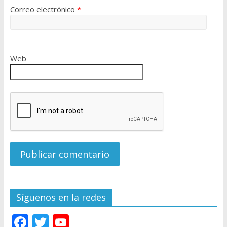
Correo electrónico
*
Web
Síguenos en la redes
F
T
Y