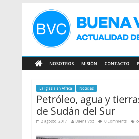
NOSOTROS
MISIÓN
CONTACTO
La Iglesia en África
Noticias
Petróleo, agua y tierra
de Sudán del Sur
2 agosto, 2017
Buena Voz
0 Comments
c