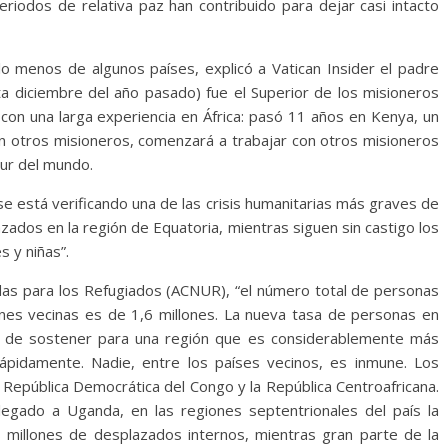
eriodos de relativa paz han contribuido para dejar casi intacto
 lo menos de algunos países, explicó a Vatican Insider el padre
ta diciembre del año pasado) fue el Superior de los misioneros
on una larga experiencia en África: pasó 11 años en Kenya, un
n otros misioneros, comenzará a trabajar con otros misioneros
sur del mundo.
se está verificando una de las crisis humanitarias más graves de
azados en la región de Equatoria, mientras siguen sin castigo los
s y niñas”.
das para los Refugiados (ACNUR), “el número total de personas
ones vecinas es de 1,6 millones. La nueva tasa de personas en
il de sostener para una región que es considerablemente más
pidamente. Nadie, entre los países vecinos, es inmune. Los
a República Democrática del Congo y la República Centroafricana.
legado a Uganda, en las regiones septentrionales del país la
os millones de desplazados internos, mientras gran parte de la