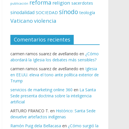
reforma
religion
sacerdotes
publicación
sínodo
sinodalidad
SOCIEDAD
teología
Vaticano
violencia
Comentarios recientes
carmen ramos suarez de avellanedo
en
¿Cómo
abordará la Iglesia los debates más sensibles?
carmen ramos suarez de avellanedo
en
Iglesia
en EE.UU. eleva el tono ante política exterior de
Trump
servicios de marketing online 360
en
La Santa
Sede presenta doctrina sobre la inteligencia
artificial
ARTURO FRANCO T.
en
Histórico: Santa Sede
devuelve artefactos indígenas
Ramón Puig dela Bellacasa
en
¿Cómo surgió la