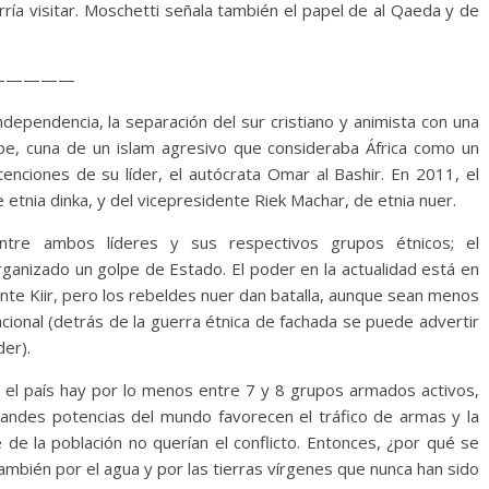
rría visitar. Moschetti señala también el papel de al Qaeda y de
—————
ependencia, la separación del sur cristiano y animista con una
abe, cuna de un islam agresivo que consideraba África como un
tenciones de su líder, el autócrata Omar al Bashir. En 2011, el
etnia dinka, y del vicepresidente Riek Machar, de etnia nuer.
ntre ambos líderes y sus respectivos grupos étnicos; el
ganizado un golpe de Estado. El poder en la actualidad está en
te Kiir, pero los rebeldes nuer dan batalla, aunque sean menos
cional (detrás de la guerra étnica de fachada se puede advertir
er).
n el país hay por lo menos entre 7 y 8 grupos armados activos,
grandes potencias del mundo favorecen el tráfico de armas y la
de la población no querían el conflicto. Entonces, ¿por qué se
mbién por el agua y por las tierras vírgenes que nunca han sido