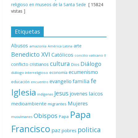
religioso en museos de la Santa Sede
[ 15824
vistas ]
Etiquetas
Abusos
arte
amazonía
América Latina
Benedicto XVI
Católicos
concilio vaticano II
cultura
Diálogo
conflicto
cristianos
Dios
ecumenismo
economía
diálogo interreligioso
fe
evangelio
familia
educación
encuentro
Iglesia
Jesus
laicos
jovenes
indígenas
Mujeres
medioambiente
migrantes
Papa
Obispos
Papa
musulmanes
Francisco
politica
paz
pobres