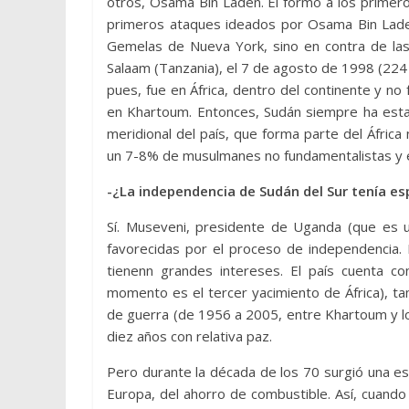
otros, Osama Bin Laden. Él formó a los primer
primeros ataques ideados por Osama Bin Laden
Gemelas de Nueva York, sino en contra de la
Salaam (Tanzania), el 7 de agosto de 1998 (224 f
pues, fue en África, dentro del continente y 
en Khartoum. Entonces, Sudán siempre ha estad
meridional del país, que forma parte del África 
un 7-8% de musulmanes no fundamentalistas y e
-¿La independencia de Sudán del Sur tenía e
Sí. Museveni, presidente de Uganda (que es 
favorecidas por el proceso de independencia. 
tienenn grandes intereses. El país cuenta c
momento es el tercer yacimiento de África), ta
de guerra (de 1956 a 2005, entre Khartoum y los
diez años con relativa paz.
Pero durante la década de los 70 surgió una esp
Europa, del ahorro de combustible. Así, cuando