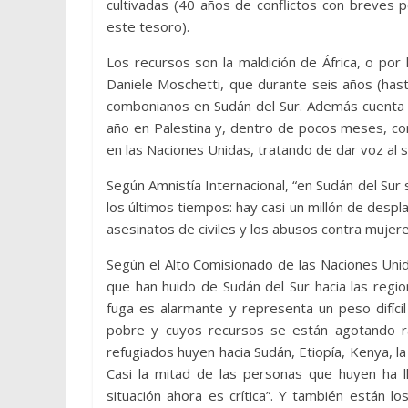
cultivadas (40 años de conflictos con breves p
este tesoro).
Los recursos son la maldición de África, o por
Daniele Moschetti, que durante seis años (has
combonianos en Sudán del Sur. Además cuenta c
año en Palestina y, dentro de pocos meses, co
en las Naciones Unidas, tratando de dar voz al 
Según Amnistía Internacional, “en Sudán del Sur 
los últimos tiempos: hay casi un millón de despl
asesinatos de civiles y los abusos contra mujere
Según el Alto Comisionado de las Naciones Uni
que han huido de Sudán del Sur hacia las regi
fuga es alarmante y representa un peso difíc
pobre y cuyos recursos se están agotando rá
refugiados huyen hacia Sudán, Etiopía, Kenya, l
Casi la mitad de las personas que huyen ha l
situación ahora es crítica”. Y también están l