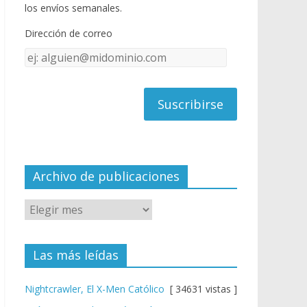
o
u
los envíos semanales.
o
b
Dirección de correo
k
e
Dirección
C
de
h
correo
a
n
n
el
Archivo de publicaciones
Las más leídas
Nightcrawler, El X-Men Católico
[ 34631 vistas ]