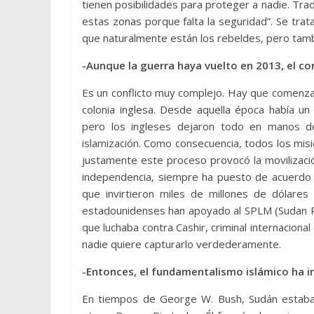
tienen posibilidades para proteger a nadie. Trad
estas zonas porque falta la seguridad”. Se trat
que naturalmente están los rebeldes, pero tambi
-Aunque la guerra haya vuelto en 2013, el co
Es un conflicto muy complejo. Hay que comenzar
colonia inglesa. Desde aquella época había u
pero los ingleses dejaron todo en manos 
islamización. Como consecuencia, todos los mis
justamente este proceso provocó la movilizació
independencia, siempre ha puesto de acuerdo 
que invirtieron miles de millones de dólare
estadounidenses han apoyado al SPLM (Sudan Pe
que luchaba contra Cashir, criminal internaciona
nadie quiere capturarlo verdederamente.
-Entonces, el fundamentalismo islámico ha in
En tiempos de George W. Bush, Sudán estaba en