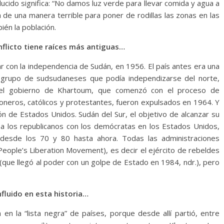
ucido significa: “No damos luz verde para llevar comida y agua a
a de una manera terrible para poner de rodillas las zonas en las
én la población.
nflicto tiene raíces más antiguas…
 con la independencia de Sudán, en 1956. El país antes era una
n grupo de sudsudaneses que podía independizarse del norte,
del gobierno de Khartoum, que comenzó con el proceso de
ioneros, católicos y protestantes, fueron expulsados en 1964. Y
n de Estados Unidos. Sudán del Sur, el objetivo de alcanzar su
a los republicanos con los demócratas en los Estados Unidos,
s desde los 70 y 80 hasta ahora. Todas las administraciones
ople’s Liberation Movement), es decir el ejército de rebeldes
l (que llegó al poder con un golpe de Estado en 1984, ndr.), pero
fluido en esta historia…
 la “lista negra” de países, porque desde allí partió, entre