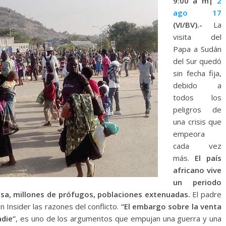
9:00 a m|
2
ago 17
(VI/BV).-
La
visita del
Papa a Sudán
del Sur quedó
sin fecha fija,
debido a
todos los
peligros de
una crisis que
empeora
cada vez
más.
El país
africano vive
un periodo
rosa, millones de prófugos, poblaciones extenuadas.
El padre
n Insider las razones del conflicto.
“El embargo sobre la venta
adie”
, es uno de los argumentos que empujan una guerra y una