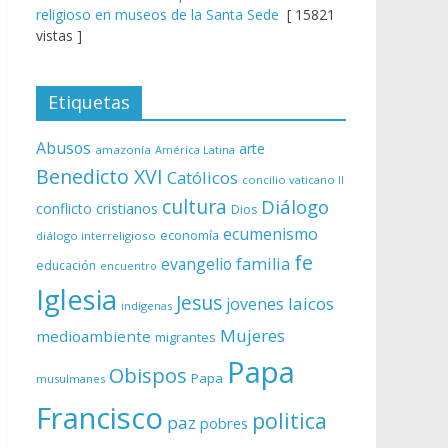
religioso en museos de la Santa Sede
[ 15821
vistas ]
Etiquetas
Abusos
arte
amazonía
América Latina
Benedicto XVI
Católicos
concilio vaticano II
cultura
Diálogo
conflicto
cristianos
Dios
ecumenismo
economía
diálogo interreligioso
fe
evangelio
familia
educación
encuentro
Iglesia
Jesus
laicos
jovenes
indígenas
Mujeres
medioambiente
migrantes
Papa
Obispos
Papa
musulmanes
Francisco
politica
paz
pobres