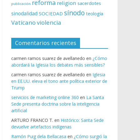
reforma
religion
sacerdotes
publicación
sínodo
sinodalidad
SOCIEDAD
teología
Vaticano
violencia
Comentarios recientes
carmen ramos suarez de avellanedo
en
¿Cómo
abordará la Iglesia los debates más sensibles?
carmen ramos suarez de avellanedo
en
Iglesia
en EE.UU. eleva el tono ante política exterior de
Trump
servicios de marketing online 360
en
La Santa
Sede presenta doctrina sobre la inteligencia
artificial
ARTURO FRANCO T.
en
Histórico: Santa Sede
devuelve artefactos indígenas
Ramón Puig dela Bellacasa
en
¿Cómo surgió la