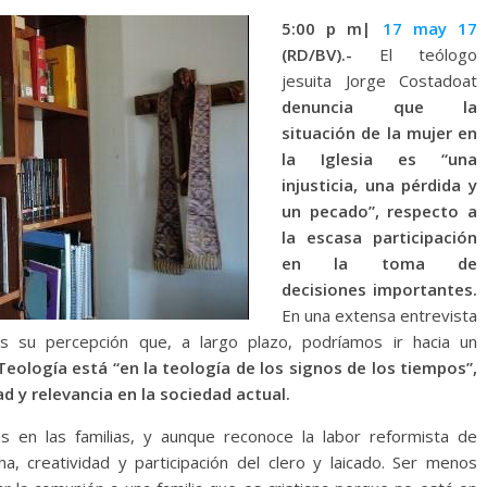
5:00 p m|
17 may 17
(RD/BV).-
El teólogo
jesuita Jorge Costadoat
denuncia que la
situación de la mujer en
la Iglesia es “una
injusticia, una pérdida y
un pecado”, respecto a
la escasa participación
en la toma de
decisiones importantes.
En una extensa entrevista
ás su percepción que, a largo plazo, podríamos ir hacia un
 Teología está “en la teología de los signos de los tiempos”,
ad y relevancia en la sociedad actual.
 en las familias, y aunque reconoce la labor reformista de
, creatividad y participación del clero y laicado. Ser menos