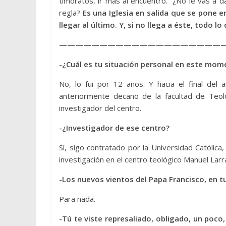
timoratos, ir más al encuentro. “¿No le vas a d
regla?
Es una Iglesia en salida que se pone e
llegar al último. Y, si no llega a éste, todo 
————————————————————
-¿Cuál es tu situación personal en este momen
No, lo fui por 12 años. Y hacia el final de
anteriormente decano de la facultad de Teolo
investigador del centro.
-¿Investigador de ese centro?
Sí, sigo contratado por la Universidad Católica
investigación en el centro teológico Manuel Larra
-Los nuevos vientos del Papa Francisco, en t
Para nada.
-Tú te viste represaliado, obligado, un poco,