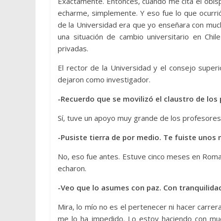
Exactamente. Entonces, cuando me cita el obis
echarme, simplemente. Y eso fue lo que ocurri
de la Universidad era que yo enseñara con mucha
una situación de cambio universitario en Chil
privadas.
El rector de la Universidad y el consejo supe
dejaron como investigador.
-Recuerdo que se movilizó el claustro de los
Sí, tuve un apoyo muy grande de los profesores
-Pusiste tierra de por medio. Te fuiste unos
No, eso fue antes. Estuve cinco meses en Roma
echaron.
-Veo que lo asumes con paz. Con tranquilida
Mira, lo mío no es el pertenecer ni hacer carrera
me lo ha impedido. Lo estoy haciendo con muc