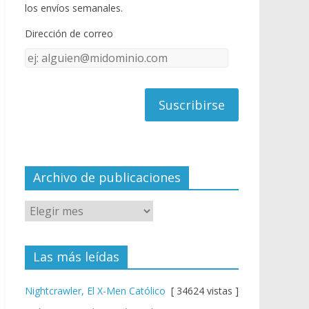
o
u
los envíos semanales.
o
b
Dirección de correo
k
e
Dirección
C
de
h
correo
a
n
n
el
Archivo de publicaciones
Las más leídas
Nightcrawler, El X-Men Católico
[ 34624 vistas ]