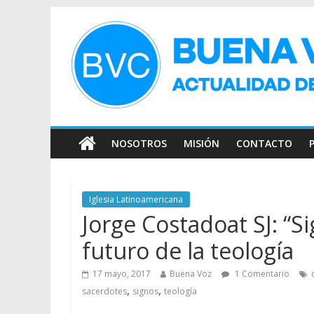
NOSOTROS
MISIÓN
CONTACTO
Iglesia Latinoamericana
Jorge Costadoat SJ: “S
futuro de la teología
17 mayo, 2017
Buena Voz
1 Comentario
,
,
sacerdotes
signos
teología