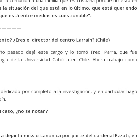
ar la comunión a una familia que es cristiana porque no está en
n la situación del que está en lo último, que está queriendo
lo que está entre medias es cuestionable”.
—————
to? ¿Eres el director del centro Larraín? (Chile)
l año pasado dejé este cargo y lo tomó Fredi Parra, que fue
gía de la Universidad Católica en Chile. Ahora trabajo como
, dedicado por completo a la investigación, y en particular hago
ín.
u caso, ¿no se notan?
 a dejar la missio canónica por parte del cardenal Ezzati, en