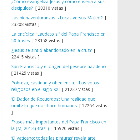
¿Cómo evangeliza Jesús y cómo enseña a sus
discípulos?
[ 28310 vistas ]
Las bienaventuranzas: ¿Lucas versus Mateo?
[
23208 vistas ]
La encíclica “Laudato si” del Papa Francisco en
50 frases
[ 23158 vistas ]
¿Jesús se sintió abandonado en la cruz?
[
22415 vistas ]
San Francisco y el origen del pesebre navideño
[ 21425 vistas ]
Pobreza, castidad y obediencia… Los votos
religiosos en el siglo XXI
[ 21227 vistas ]
‘El Dador de Recuerdos’: Una realidad que
omite lo que nos hace humanos
[ 17264 vistas
]
Frases más importantes del Papa Francisco en
la JMJ 2013 (Brasil)
[ 15920 vistas ]
‘El Vaticano: todas las pinturas’ revela arte