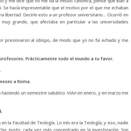
po y me dice que no me da la missio canonica, pensé que iban a
ó. Se hacía impresentable que el motivo por el que me echaban
 libertad. Decirle esto a un profesor universitario… Ocurrió en
e muy grande, que afectaba en particular a las universidades
rior presionaron al obispo, de modo que yo no fui echado y me
 profesores. Prácticamente todo el mundo a tu favor.
.
 meses a Roma.
 haciendo un semestre sabático. Volví en enero, y en marzo me
d.
 en la Facultad de Teología. Lo mío era la Teología, y eso, nadie
ho gusto, cada vez más concentrado en la investigación. Son