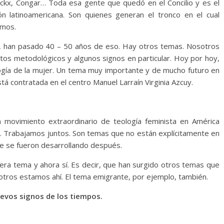
eckx, Congar… Toda esa gente que quedó en el Concilio y es el
ión latinoamericana. Son quienes generan el tronco en el cual
amos.
, han pasado 40 – 50 años de eso. Hay otros temas. Nosotros
os metodológicos y algunos signos en particular. Hoy por hoy,
gía de la mujer. Un tema muy importante y de mucho futuro en
stá contratada en el centro Manuel Larraín Virginia Azcuy.
 movimiento extraordinario de teología feminista en América
a. Trabajamos juntos. Son temas que no están explícitamente en
que se fueron desarrollando después.
era tema y ahora sí. Es decir, que han surgido otros temas que
sotros estamos ahí. El tema emigrante, por ejemplo, también.
nuevos signos de los tiempos.