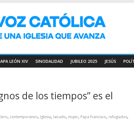
PAPA LEÓN XIV
SINODALIDAD
JUBILEO 2025
JESÚS
POLÍ
ignos de los tiempos” es el
,
,
,
,
,
,
,
clero
contemporáneo
Iglesia
laicado
mujer
Papa Francisco
refugiados