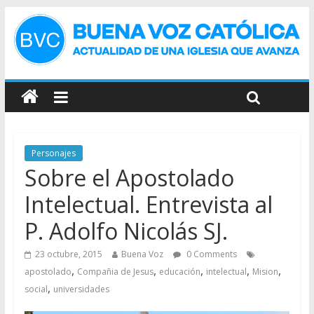
Personajes
Sobre el Apostolado
Intelectual. Entrevista al
P. Adolfo Nicolás SJ.
23 octubre, 2015
Buena Voz
0 Comments
,
,
,
,
,
apostolado
Compañia de Jesus
educación
intelectual
Mision
,
social
universidades