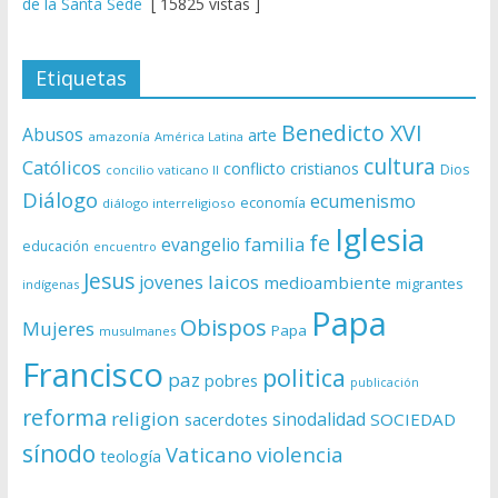
de la Santa Sede
[ 15825 vistas ]
Etiquetas
Benedicto XVI
Abusos
arte
amazonía
América Latina
cultura
Católicos
conflicto
cristianos
Dios
concilio vaticano II
Diálogo
ecumenismo
economía
diálogo interreligioso
Iglesia
fe
evangelio
familia
educación
encuentro
Jesus
laicos
jovenes
medioambiente
migrantes
indígenas
Papa
Obispos
Mujeres
Papa
musulmanes
Francisco
politica
paz
pobres
publicación
reforma
religion
sinodalidad
sacerdotes
SOCIEDAD
sínodo
Vaticano
violencia
teología