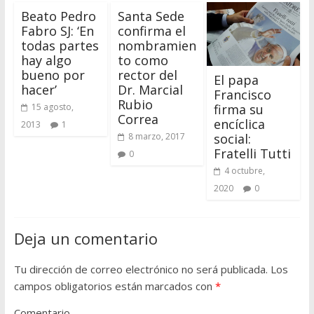
Beato Pedro
Santa Sede
Fabro SJ: ‘En
confirma el
todas partes
nombramien
hay algo
to como
bueno por
rector del
El papa
hacer’
Dr. Marcial
Francisco
Rubio
15 agosto,
firma su
Correa
encíclica
2013
1
8 marzo, 2017
social:
Fratelli Tutti
0
4 octubre,
2020
0
Deja un comentario
Tu dirección de correo electrónico no será publicada.
Los
campos obligatorios están marcados con
*
Comentario