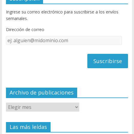
b
er
T
Ingrese su correo electrónico para suscribirse a los envíos
o
u
semanales.
o
b
Dirección de correo
k
e
Dirección
C
de
h
correo
a
n
n
el
Archivo de publicaciones
Las más leídas