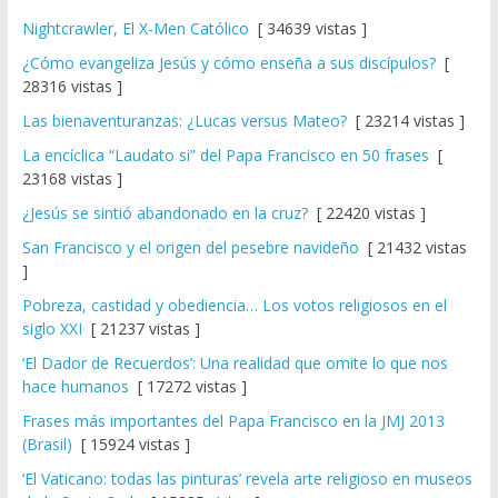
Nightcrawler, El X-Men Católico
[ 34639 vistas ]
¿Cómo evangeliza Jesús y cómo enseña a sus discípulos?
[
28316 vistas ]
Las bienaventuranzas: ¿Lucas versus Mateo?
[ 23214 vistas ]
La encíclica “Laudato si” del Papa Francisco en 50 frases
[
23168 vistas ]
¿Jesús se sintió abandonado en la cruz?
[ 22420 vistas ]
San Francisco y el origen del pesebre navideño
[ 21432 vistas
]
Pobreza, castidad y obediencia… Los votos religiosos en el
siglo XXI
[ 21237 vistas ]
‘El Dador de Recuerdos’: Una realidad que omite lo que nos
hace humanos
[ 17272 vistas ]
Frases más importantes del Papa Francisco en la JMJ 2013
(Brasil)
[ 15924 vistas ]
‘El Vaticano: todas las pinturas’ revela arte religioso en museos