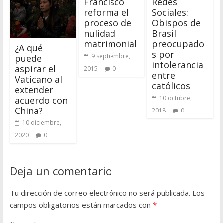
Francisco
Redes
reforma el
Sociales:
proceso de
Obispos de
nulidad
Brasil
matrimonial
preocupado
¿A qué
s por
9 septiembre,
puede
intolerancia
aspirar el
2015
0
entre
Vaticano al
católicos
extender
10 octubre,
acuerdo con
China?
2018
0
10 diciembre,
2020
0
Deja un comentario
Tu dirección de correo electrónico no será publicada.
Los
campos obligatorios están marcados con
*