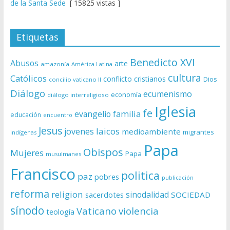
de la Santa Sede
[ 15825 vistas ]
Etiquetas
Benedicto XVI
Abusos
arte
amazonía
América Latina
cultura
Católicos
conflicto
cristianos
Dios
concilio vaticano II
Diálogo
ecumenismo
economía
diálogo interreligioso
Iglesia
fe
evangelio
familia
educación
encuentro
Jesus
laicos
jovenes
medioambiente
migrantes
indígenas
Papa
Obispos
Mujeres
Papa
musulmanes
Francisco
politica
paz
pobres
publicación
reforma
religion
sinodalidad
sacerdotes
SOCIEDAD
sínodo
Vaticano
violencia
teología