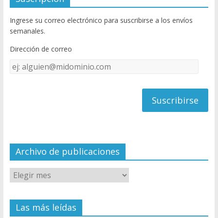
b
er
T
Ingrese su correo electrónico para suscribirse a los envíos
o
u
semanales.
o
b
Dirección de correo
k
e
Dirección
C
de
h
correo
a
n
n
el
Archivo de publicaciones
Las más leídas