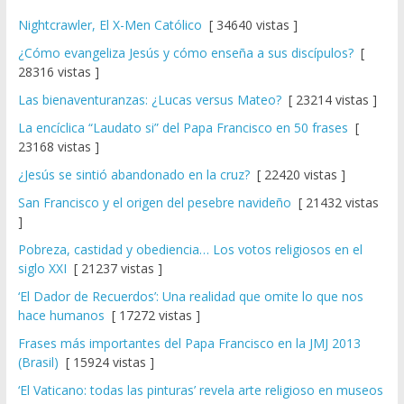
Nightcrawler, El X-Men Católico
[ 34640 vistas ]
¿Cómo evangeliza Jesús y cómo enseña a sus discípulos?
[
28316 vistas ]
Las bienaventuranzas: ¿Lucas versus Mateo?
[ 23214 vistas ]
La encíclica “Laudato si” del Papa Francisco en 50 frases
[
23168 vistas ]
¿Jesús se sintió abandonado en la cruz?
[ 22420 vistas ]
San Francisco y el origen del pesebre navideño
[ 21432 vistas
]
Pobreza, castidad y obediencia… Los votos religiosos en el
siglo XXI
[ 21237 vistas ]
‘El Dador de Recuerdos’: Una realidad que omite lo que nos
hace humanos
[ 17272 vistas ]
Frases más importantes del Papa Francisco en la JMJ 2013
(Brasil)
[ 15924 vistas ]
‘El Vaticano: todas las pinturas’ revela arte religioso en museos