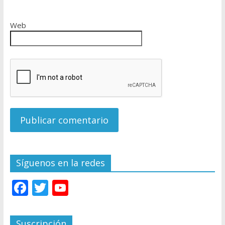
Web
Síguenos en la redes
F
T
Y
ac
w
o
e
itt
u
Suscripción