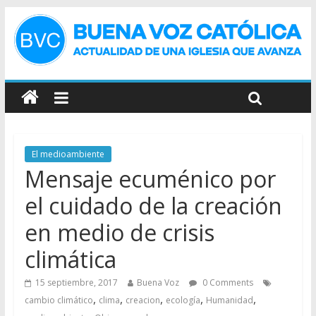
El medioambiente
Mensaje ecuménico por
el cuidado de la creación
en medio de crisis
climática
15 septiembre, 2017
Buena Voz
0 Comments
,
,
,
,
,
cambio climático
clima
creacion
ecología
Humanidad