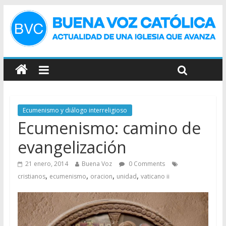
Ecumenismo y diálogo interreligioso
Ecumenismo: camino de
evangelización
21 enero, 2014
Buena Voz
0 Comments
,
,
,
,
cristianos
ecumenismo
oracion
unidad
vaticano ii