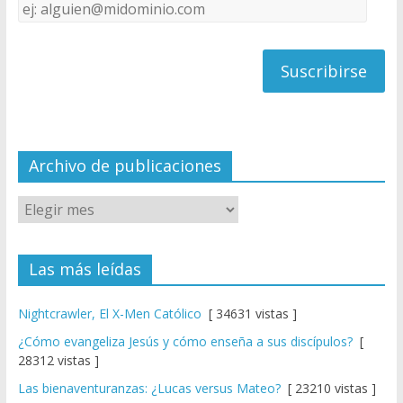
Dirección
C
de
h
correo
a
n
n
el
Archivo de publicaciones
Las más leídas
Nightcrawler, El X-Men Católico
[ 34631 vistas ]
¿Cómo evangeliza Jesús y cómo enseña a sus discípulos?
[
28312 vistas ]
Las bienaventuranzas: ¿Lucas versus Mateo?
[ 23210 vistas ]