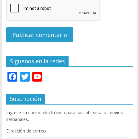
Síguenos en la redes
F
T
Y
ac
w
o
e
itt
u
Suscripción
b
er
T
Ingrese su correo electrónico para suscribirse a los envíos
o
u
semanales.
o
b
Dirección de correo
k
e