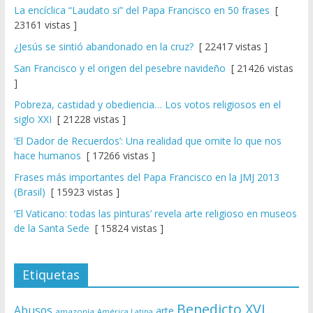
La encíclica “Laudato si” del Papa Francisco en 50 frases
[
23161 vistas ]
¿Jesús se sintió abandonado en la cruz?
[ 22417 vistas ]
San Francisco y el origen del pesebre navideño
[ 21426 vistas
]
Pobreza, castidad y obediencia… Los votos religiosos en el
siglo XXI
[ 21228 vistas ]
‘El Dador de Recuerdos’: Una realidad que omite lo que nos
hace humanos
[ 17266 vistas ]
Frases más importantes del Papa Francisco en la JMJ 2013
(Brasil)
[ 15923 vistas ]
‘El Vaticano: todas las pinturas’ revela arte religioso en museos
de la Santa Sede
[ 15824 vistas ]
Etiquetas
Benedicto XVI
Abusos
arte
amazonía
América Latina