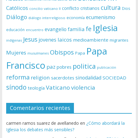
cultura
Católicos
conflicto
cristianos
Dios
concilio vaticano II
Diálogo
ecumenismo
economía
diálogo interreligioso
Iglesia
fe
evangelio
familia
educación
encuentro
Jesus
laicos
jovenes
medioambiente
migrantes
indígenas
Papa
Obispos
Mujeres
Papa
musulmanes
Francisco
politica
paz
pobres
publicación
reforma
religion
sinodalidad
sacerdotes
SOCIEDAD
sínodo
Vaticano
violencia
teología
Comentarios recientes
carmen ramos suarez de avellanedo
en
¿Cómo abordará la
Iglesia los debates más sensibles?