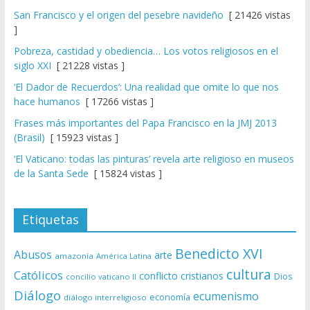
San Francisco y el origen del pesebre navideño
[ 21426 vistas
]
Pobreza, castidad y obediencia… Los votos religiosos en el
siglo XXI
[ 21228 vistas ]
‘El Dador de Recuerdos’: Una realidad que omite lo que nos
hace humanos
[ 17266 vistas ]
Frases más importantes del Papa Francisco en la JMJ 2013
(Brasil)
[ 15923 vistas ]
‘El Vaticano: todas las pinturas’ revela arte religioso en museos
de la Santa Sede
[ 15824 vistas ]
Etiquetas
Benedicto XVI
Abusos
arte
amazonía
América Latina
cultura
Católicos
conflicto
cristianos
Dios
concilio vaticano II
Diálogo
ecumenismo
economía
diálogo interreligioso