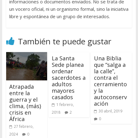
informaciones o documentos enviados. No se trata de
un vocero oficial, ni un organismo formal, sino la iniciativa
libre y espontánea de un grupo de interesados.
También te puede gustar
La Santa
Una Biblia
Sede planea
que “salga a
ordenar
la calle”,
sacerdotes a
contra el
adultos
cerramiento
Atrapada
mayores
y la
entre la
casados
autoconserv
guerra y el
ación
1 febrero,
clima, (más)
30 abril, 2019
crisis en
2018
2
África
0
27 febrero,
2024
0