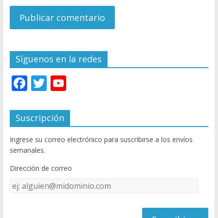
Síguenos en la redes
F
T
Y
ac
w
o
e
itt
u
Suscripción
b
er
T
Ingrese su correo electrónico para suscribirse a los envíos
o
u
semanales.
o
b
Dirección de correo
k
e
Dirección
C
de
h
correo