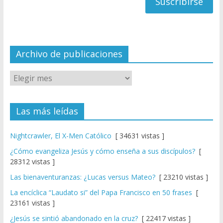
a
n
n
el
Archivo de publicaciones
Las más leídas
Nightcrawler, El X-Men Católico
[ 34631 vistas ]
¿Cómo evangeliza Jesús y cómo enseña a sus discípulos?
[
28312 vistas ]
Las bienaventuranzas: ¿Lucas versus Mateo?
[ 23210 vistas ]
La encíclica “Laudato si” del Papa Francisco en 50 frases
[
23161 vistas ]
¿Jesús se sintió abandonado en la cruz?
[ 22417 vistas ]