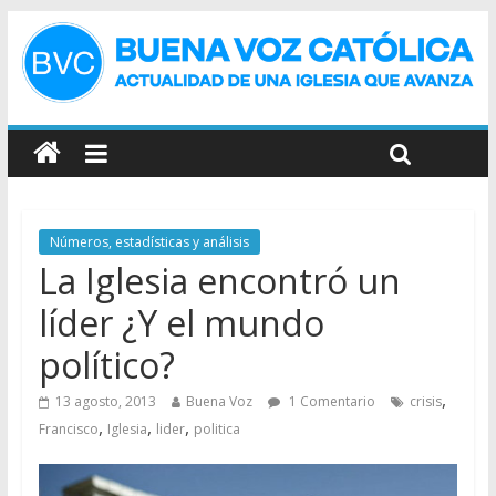
Números, estadísticas y análisis
La Iglesia encontró un
líder ¿Y el mundo
político?
,
13 agosto, 2013
Buena Voz
1 Comentario
crisis
,
,
,
Francisco
Iglesia
lider
politica