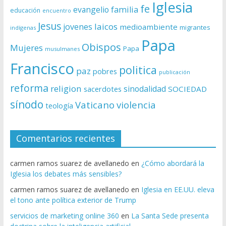
Iglesia
fe
evangelio
familia
educación
encuentro
Jesus
laicos
jovenes
medioambiente
migrantes
indígenas
Papa
Obispos
Mujeres
Papa
musulmanes
Francisco
politica
paz
pobres
publicación
reforma
religion
sinodalidad
sacerdotes
SOCIEDAD
sínodo
Vaticano
violencia
teología
Comentarios recientes
carmen ramos suarez de avellanedo
en
¿Cómo abordará la
Iglesia los debates más sensibles?
carmen ramos suarez de avellanedo
en
Iglesia en EE.UU. eleva
el tono ante política exterior de Trump
servicios de marketing online 360
en
La Santa Sede presenta