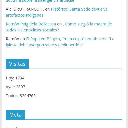
doctrina sobre la inteligencia artificial
ARTURO FRANCO T.
en
Histórico: Santa Sede devuelve
artefactos indígenas
Ramón Puig dela Bellacasa
en
¿Cómo surgió la madre de
todas las encíclicas sociales?
Ramón
en
El Papa en Bélgica, “mea culpa” por abusos: “La
Iglesia debe avergonzarse y pedir perdón”
Visitas
Hoy: 1734
Ayer: 2807
Todos: 8204765
Meta