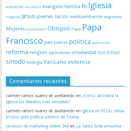
Iglesia
fe
evangelio
familia
educación
encuentro
Jesus
laicos
jovenes
medioambiente
migrantes
indígenas
Papa
Obispos
Mujeres
Papa
musulmanes
Francisco
politica
paz
pobres
publicación
reforma
religion
sinodalidad
sacerdotes
SOCIEDAD
sínodo
Vaticano
violencia
teología
Comentarios recientes
carmen ramos suarez de avellanedo
en
¿Cómo abordará la
Iglesia los debates más sensibles?
carmen ramos suarez de avellanedo
en
Iglesia en EE.UU. eleva
el tono ante política exterior de Trump
servicios de marketing online 360
en
La Santa Sede presenta