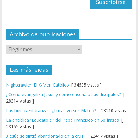
a
n
n
el
Archivo de publicaciones
Las más leídas
Nightcrawler, El X-Men Católico
[ 34635 vistas ]
¿Cómo evangeliza Jesús y cómo enseña a sus discípulos?
[
28314 vistas ]
Las bienaventuranzas: ¿Lucas versus Mateo?
[ 23210 vistas ]
La encíclica “Laudato si” del Papa Francisco en 50 frases
[
23165 vistas ]
¿Jesús se sintió abandonado en la cruz?
[ 22417 vistas ]