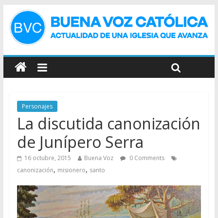
Personajes
La discutida canonización
de Junípero Serra
16 octubre, 2015
Buena Voz
0 Comments
,
,
canonización
misionero
santo