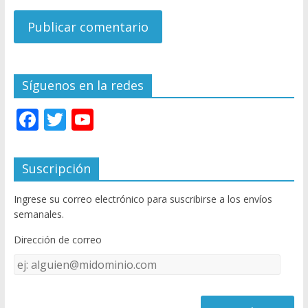
Síguenos en la redes
F
T
Y
ac
w
o
e
itt
u
Suscripción
b
er
T
Ingrese su correo electrónico para suscribirse a los envíos
o
u
semanales.
o
b
Dirección de correo
k
e
Dirección
C
de
h
correo