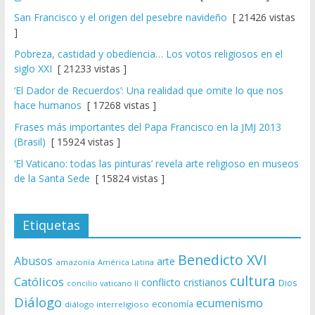
San Francisco y el origen del pesebre navideño
[ 21426 vistas
]
Pobreza, castidad y obediencia… Los votos religiosos en el
siglo XXI
[ 21233 vistas ]
‘El Dador de Recuerdos’: Una realidad que omite lo que nos
hace humanos
[ 17268 vistas ]
Frases más importantes del Papa Francisco en la JMJ 2013
(Brasil)
[ 15924 vistas ]
‘El Vaticano: todas las pinturas’ revela arte religioso en museos
de la Santa Sede
[ 15824 vistas ]
Etiquetas
Benedicto XVI
Abusos
arte
amazonía
América Latina
cultura
Católicos
conflicto
cristianos
Dios
concilio vaticano II
Diálogo
ecumenismo
economía
diálogo interreligioso