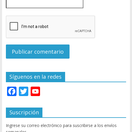
Síguenos en la redes
F
T
Y
ac
w
o
e
itt
u
Suscripción
b
er
T
Ingrese su correo electrónico para suscribirse a los envíos
o
u
semanales.