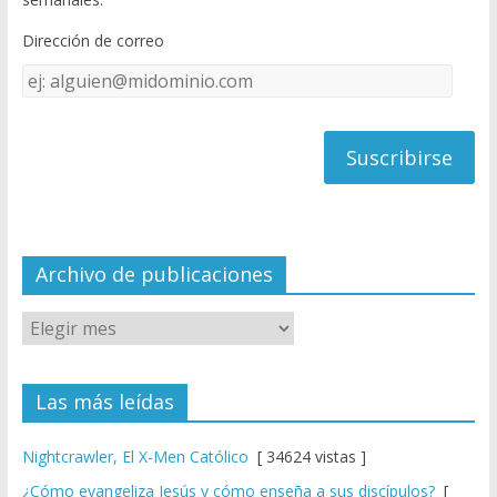
o
b
Dirección de correo
k
e
Dirección
C
de
h
correo
a
n
n
el
Archivo de publicaciones
Las más leídas
Nightcrawler, El X-Men Católico
[ 34624 vistas ]
¿Cómo evangeliza Jesús y cómo enseña a sus discípulos?
[