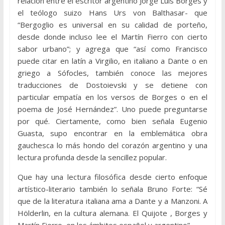
relación entre el escritor argentino Jorge Luis Borges y
el teólogo suizo Hans Urs von Balthasar- que
“Bergoglio es universal en su calidad de porteño,
desde donde incluso lee el Martín Fierro con cierto
sabor urbano”; y agrega que “así como Francisco
puede citar en latín a Virgilio, en italiano a Dante o en
griego a Sófocles, también conoce las mejores
traducciones de Dostoievski y se detiene con
particular empatía en los versos de Borges o en el
poema de José Hernández”. Uno puede preguntarse
por qué. Ciertamente, como bien señala Eugenio
Guasta, supo encontrar en la emblemática obra
gauchesca lo más hondo del corazón argentino y una
lectura profunda desde la sencillez popular.
Que hay una lectura filosófica desde cierto enfoque
artístico-literario también lo señala Bruno Forte: “Sé
que de la literatura italiana ama a Dante y a Manzoni. A
Hölderlin, en la cultura alemana. El Quijote , Borges y
Martín Fierro, en los ámbitos español y argentino”.