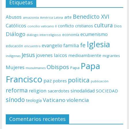
Etiquetas
Benedicto XVI
Abusos
arte
amazonía
América Latina
cultura
Católicos
conflicto
cristianos
Dios
concilio vaticano II
Diálogo
ecumenismo
economía
diálogo interreligioso
Iglesia
fe
evangelio
familia
educación
encuentro
Jesus
laicos
jovenes
medioambiente
migrantes
indígenas
Papa
Obispos
Mujeres
Papa
musulmanes
Francisco
politica
paz
pobres
publicación
reforma
religion
sinodalidad
sacerdotes
SOCIEDAD
sínodo
Vaticano
violencia
teología
Comentarios recientes