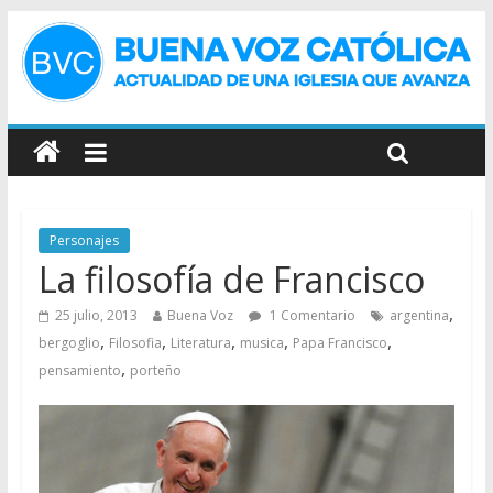
Personajes
La filosofía de Francisco
,
25 julio, 2013
Buena Voz
1 Comentario
argentina
,
,
,
,
,
bergoglio
Filosofia
Literatura
musica
Papa Francisco
,
pensamiento
porteño