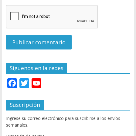
Síguenos en la redes
F
T
Y
ac
w
o
e
itt
u
Suscripción
b
er
T
Ingrese su correo electrónico para suscribirse a los envíos
o
u
semanales.
o
b