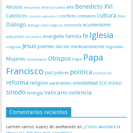
Benedicto XVI
Abusos
arte
amazonía
América Latina
cultura
Católicos
conflicto
cristianos
Dios
concilio vaticano II
Diálogo
ecumenismo
economía
diálogo interreligioso
Iglesia
fe
evangelio
familia
educación
encuentro
Jesus
laicos
jovenes
medioambiente
migrantes
indígenas
Papa
Obispos
Mujeres
Papa
musulmanes
Francisco
politica
paz
pobres
publicación
reforma
religion
sinodalidad
sacerdotes
SOCIEDAD
sínodo
Vaticano
violencia
teología
Comentarios recientes
carmen ramos suarez de avellanedo
en
¿Cómo abordará la
Iglesia los debates más sensibles?