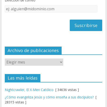
Dirección de correo
k
e
Dirección
C
de
h
correo
a
n
n
el
Archivo de publicaciones
Las más leídas
Nightcrawler, El X-Men Católico
[ 34636 vistas ]
¿Cómo evangeliza Jesús y cómo enseña a sus discípulos?
[
28315 vistas ]