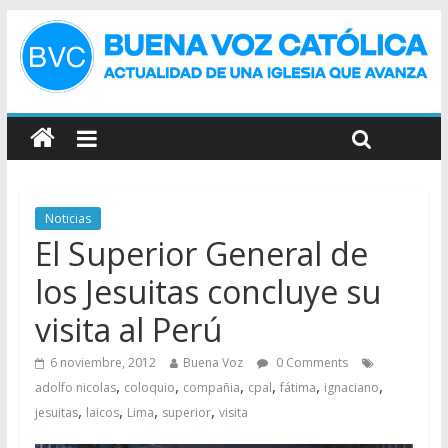
Noticias
El Superior General de
los Jesuitas concluye su
visita al Perú
6 noviembre, 2012
Buena Voz
0 Comments
,
,
,
,
,
,
adolfo nicolas
coloquio
compañia
cpal
fátima
ignaciano
,
,
,
,
jesuitas
laicos
Lima
superior
visita