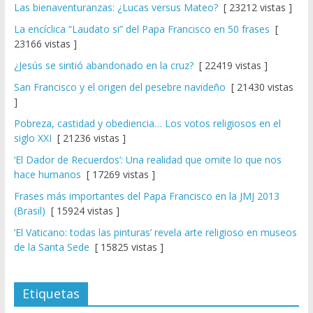
Las bienaventuranzas: ¿Lucas versus Mateo?
[ 23212 vistas ]
La encíclica “Laudato si” del Papa Francisco en 50 frases
[
23166 vistas ]
¿Jesús se sintió abandonado en la cruz?
[ 22419 vistas ]
San Francisco y el origen del pesebre navideño
[ 21430 vistas
]
Pobreza, castidad y obediencia… Los votos religiosos en el
siglo XXI
[ 21236 vistas ]
‘El Dador de Recuerdos’: Una realidad que omite lo que nos
hace humanos
[ 17269 vistas ]
Frases más importantes del Papa Francisco en la JMJ 2013
(Brasil)
[ 15924 vistas ]
‘El Vaticano: todas las pinturas’ revela arte religioso en museos
de la Santa Sede
[ 15825 vistas ]
Etiquetas