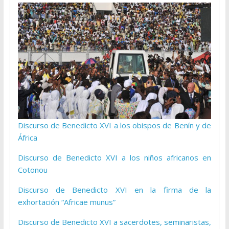
Discurso de Benedicto XVI a los obispos de Benín y de
África
Discurso de Benedicto XVI a los niños africanos en
Cotonou
Discurso de Benedicto XVI en la firma de la
exhortación “Africae munus”
Discurso de Benedicto XVI a sacerdotes, seminaristas,