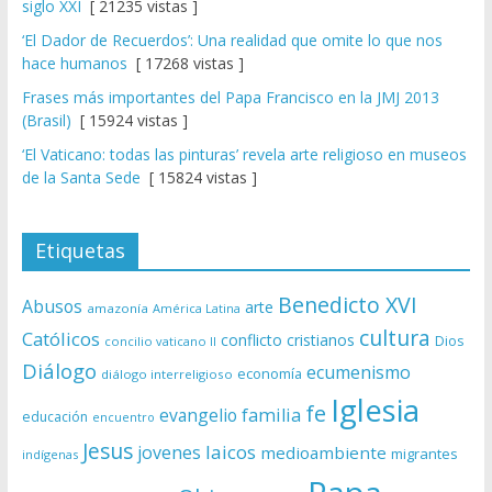
siglo XXI
[ 21235 vistas ]
‘El Dador de Recuerdos’: Una realidad que omite lo que nos
hace humanos
[ 17268 vistas ]
Frases más importantes del Papa Francisco en la JMJ 2013
(Brasil)
[ 15924 vistas ]
‘El Vaticano: todas las pinturas’ revela arte religioso en museos
de la Santa Sede
[ 15824 vistas ]
Etiquetas
Benedicto XVI
Abusos
arte
amazonía
América Latina
cultura
Católicos
conflicto
cristianos
Dios
concilio vaticano II
Diálogo
ecumenismo
economía
diálogo interreligioso
Iglesia
fe
evangelio
familia
educación
encuentro
Jesus
laicos
jovenes
medioambiente
migrantes
indígenas