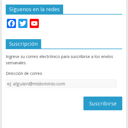
Síguenos en la redes
F
T
Y
ac
w
o
e
itt
u
Suscripción
b
er
T
Ingrese su correo electrónico para suscribirse a los envíos
o
u
semanales.
o
b
Dirección de correo
k
e
Dirección
C
de
h
correo
a
n
n