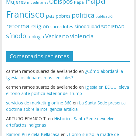
Papa
Obispos
Mujeres
Papa
musulmanes
Francisco
politica
paz
pobres
publicación
reforma
religion
sinodalidad
sacerdotes
SOCIEDAD
sínodo
Vaticano
violencia
teología
Comentarios recientes
carmen ramos suarez de avellanedo
en
¿Cómo abordará la
Iglesia los debates más sensibles?
carmen ramos suarez de avellanedo
en
Iglesia en EE.UU. eleva
el tono ante política exterior de Trump
servicios de marketing online 360
en
La Santa Sede presenta
doctrina sobre la inteligencia artificial
ARTURO FRANCO T.
en
Histórico: Santa Sede devuelve
artefactos indígenas
Ramón Puig dela Bellacasa
en
¿Cómo surgió la madre de