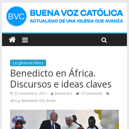
La Iglesia en África
Benedicto en África.
Discursos e ideas claves
22 noviembre, 2011
Buena Voz
0 Comments
,
,
africa
Benedicto XVI
Benín