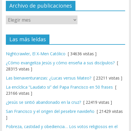
el
Archivo de publicaciones
Las más leídas
Nightcrawler, El X-Men Católico
[ 34636 vistas ]
¿Cómo evangeliza Jesús y cómo enseña a sus discípulos?
[
28315 vistas ]
Las bienaventuranzas: ¿Lucas versus Mateo?
[ 23211 vistas ]
La encíclica “Laudato si” del Papa Francisco en 50 frases
[
23166 vistas ]
¿Jesús se sintió abandonado en la cruz?
[ 22419 vistas ]
San Francisco y el origen del pesebre navideño
[ 21429 vistas
]
Pobreza, castidad y obediencia… Los votos religiosos en el