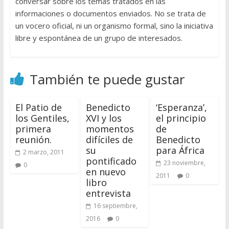
conversar sobre los temas tratados en las
informaciones o documentos enviados. No se trata de
un vocero oficial, ni un organismo formal, sino la iniciativa
libre y espontánea de un grupo de interesados.
También te puede gustar
El Patio de
Benedicto
‘Esperanza’,
los Gentiles,
XVI y los
el principio
primera
momentos
de
reunión.
difíciles de
Benedicto
su
para África
2 marzo, 2011
pontificado
23 noviembre,
0
en nuevo
2011
0
libro
entrevista
16 septiembre,
2016
0