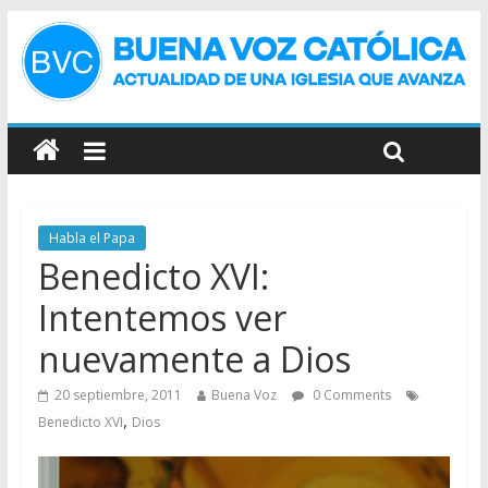
Habla el Papa
Benedicto XVI:
Intentemos ver
nuevamente a Dios
20 septiembre, 2011
Buena Voz
0 Comments
,
Benedicto XVI
Dios