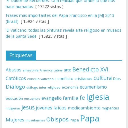
‘El Dador de Recuerdos’: Una realidad que omite lo que nos
hace humanos
[ 17272 vistas ]
Frases más importantes del Papa Francisco en la JMJ 2013
(Brasil)
[ 15924 vistas ]
‘El Vaticano: todas las pinturas’ revela arte religioso en museos
de la Santa Sede
[ 15825 vistas ]
Etiquetas
Benedicto XVI
Abusos
arte
amazonía
América Latina
cultura
Católicos
conflicto
cristianos
Dios
concilio vaticano II
Diálogo
ecumenismo
economía
diálogo interreligioso
Iglesia
fe
evangelio
familia
educación
encuentro
Jesus
laicos
jovenes
medioambiente
migrantes
indígenas
Papa
Obispos
Mujeres
Papa
musulmanes