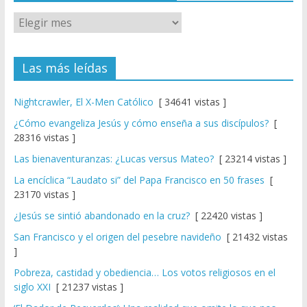
Las más leídas
Nightcrawler, El X-Men Católico
[ 34641 vistas ]
¿Cómo evangeliza Jesús y cómo enseña a sus discípulos?
[
28316 vistas ]
Las bienaventuranzas: ¿Lucas versus Mateo?
[ 23214 vistas ]
La encíclica “Laudato si” del Papa Francisco en 50 frases
[
23170 vistas ]
¿Jesús se sintió abandonado en la cruz?
[ 22420 vistas ]
San Francisco y el origen del pesebre navideño
[ 21432 vistas
]
Pobreza, castidad y obediencia… Los votos religiosos en el
siglo XXI
[ 21237 vistas ]