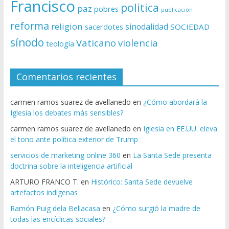
Francisco
politica
paz
pobres
publicación
reforma
religion
sinodalidad
sacerdotes
SOCIEDAD
sínodo
Vaticano
violencia
teología
Comentarios recientes
carmen ramos suarez de avellanedo
en
¿Cómo abordará la
Iglesia los debates más sensibles?
carmen ramos suarez de avellanedo
en
Iglesia en EE.UU. eleva
el tono ante política exterior de Trump
servicios de marketing online 360
en
La Santa Sede presenta
doctrina sobre la inteligencia artificial
ARTURO FRANCO T.
en
Histórico: Santa Sede devuelve
artefactos indígenas
Ramón Puig dela Bellacasa
en
¿Cómo surgió la madre de
todas las encíclicas sociales?