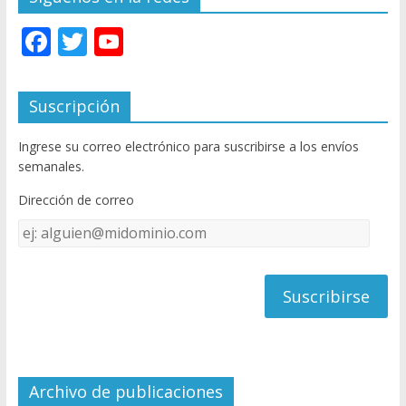
F
T
Y
ac
w
o
e
itt
u
Suscripción
b
er
T
Ingrese su correo electrónico para suscribirse a los envíos
o
u
semanales.
o
b
Dirección de correo
k
e
Dirección
C
de
h
correo
a
n
n
el
Archivo de publicaciones