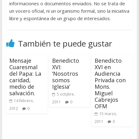
informaciones o documentos enviados. No se trata de
un vocero oficial, ni un organismo formal, sino la iniciativa
libre y espontánea de un grupo de interesados.
También te puede gustar
Mensaje
Benedicto
Benedicto
Cuaresmal
XVI:
XVI en
del Papa: La
‘Nosotros
Audiencia
caridad,
somos
Privada con
medio de
Iglesia’
Mons.
salvación.
Miguel
5 octubre,
Cabrejos
14 febrero,
2011
0
OFM
2012
0
15 marzo,
2011
0