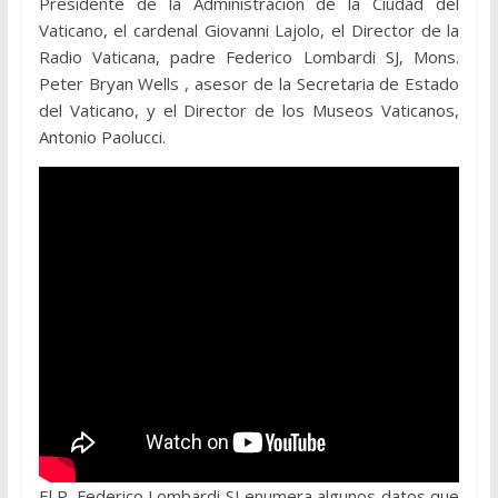
Presidente de la Administración de la Ciudad del
Vaticano, el cardenal Giovanni Lajolo, el Director de la
Radio Vaticana, padre Federico Lombardi SJ, Mons.
Peter Bryan Wells , asesor de la Secretaria de Estado
del Vaticano, y el Director de los Museos Vaticanos,
Antonio Paolucci.
El P. Federico Lombardi SJ enumera algunos datos que