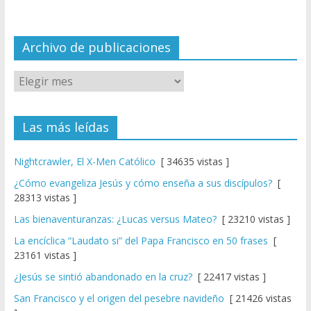
n
n
el
Archivo de publicaciones
Las más leídas
Nightcrawler, El X-Men Católico
[ 34635 vistas ]
¿Cómo evangeliza Jesús y cómo enseña a sus discípulos?
[
28313 vistas ]
Las bienaventuranzas: ¿Lucas versus Mateo?
[ 23210 vistas ]
La encíclica “Laudato si” del Papa Francisco en 50 frases
[
23161 vistas ]
¿Jesús se sintió abandonado en la cruz?
[ 22417 vistas ]
San Francisco y el origen del pesebre navideño
[ 21426 vistas