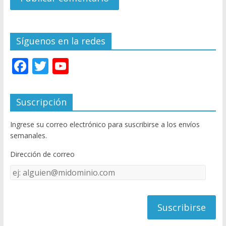
Síguenos en la redes
F
T
Y
ac
w
o
e
itt
u
Suscripción
b
er
T
Ingrese su correo electrónico para suscribirse a los envíos
o
u
semanales.
o
b
Dirección de correo
k
e
Dirección
C
de
h
correo
a