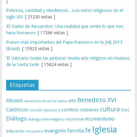
]
Pobreza, castidad y obediencia… Los votos religiosos en el
siglo XXI
[ 21230 vistas ]
‘El Dador de Recuerdos’: Una realidad que omite lo que nos
hace humanos
[ 17266 vistas ]
Frases más importantes del Papa Francisco en la JMJ 2013
(Brasil)
[ 15923 vistas ]
‘El Vaticano: todas las pinturas’ revela arte religioso en museos
de la Santa Sede
[ 15824 vistas ]
Etiquetas
Benedicto XVI
Abusos
arte
amazonía
América Latina
cultura
Católicos
conflicto
cristianos
Dios
concilio vaticano II
Diálogo
ecumenismo
economía
diálogo interreligioso
Iglesia
fe
evangelio
familia
educación
encuentro