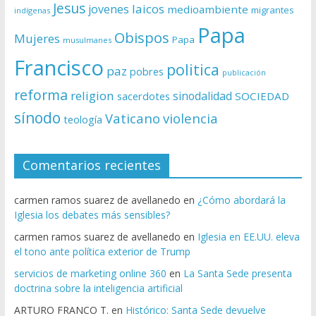
Jesus
laicos
jovenes
medioambiente
migrantes
indígenas
Papa
Obispos
Mujeres
Papa
musulmanes
Francisco
politica
paz
pobres
publicación
reforma
religion
sinodalidad
sacerdotes
SOCIEDAD
sínodo
Vaticano
violencia
teología
Comentarios recientes
carmen ramos suarez de avellanedo
en
¿Cómo abordará la
Iglesia los debates más sensibles?
carmen ramos suarez de avellanedo
en
Iglesia en EE.UU. eleva
el tono ante política exterior de Trump
servicios de marketing online 360
en
La Santa Sede presenta
doctrina sobre la inteligencia artificial
ARTURO FRANCO T.
en
Histórico: Santa Sede devuelve