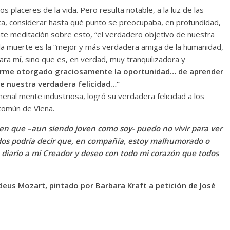
 placeres de la vida. Pero resulta notable, a la luz de las
ica, considerar hasta qué punto se preocupaba, en profundidad,
nte meditación sobre esto, “el verdadero objetivo de nuestra
ue la muerte es la “mejor y más verdadera amiga de la humanidad,
ra mí, sino que es, en verdad, muy tranquilizadora y
berme otorgado graciosamente la oportunidad… de aprender
de nuestra verdadera felicidad…”
nal mente industriosa, logró su verdadera felicidad a los
 común de Viena.
 en que –aun siendo joven como soy- puedo no vivir para ver
idos podría decir que, en compañía, estoy malhumorado o
 diario a mi Creador y deseo con todo mi corazón que todos
s Mozart, pintado por Barbara Kraft a petición de José