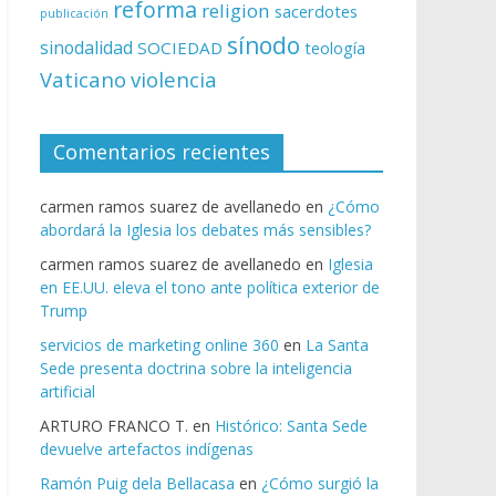
reforma
religion
sacerdotes
publicación
sínodo
sinodalidad
SOCIEDAD
teología
Vaticano
violencia
Comentarios recientes
carmen ramos suarez de avellanedo
en
¿Cómo
abordará la Iglesia los debates más sensibles?
carmen ramos suarez de avellanedo
en
Iglesia
en EE.UU. eleva el tono ante política exterior de
Trump
servicios de marketing online 360
en
La Santa
Sede presenta doctrina sobre la inteligencia
artificial
ARTURO FRANCO T.
en
Histórico: Santa Sede
devuelve artefactos indígenas
Ramón Puig dela Bellacasa
en
¿Cómo surgió la