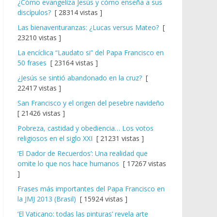
¿Cómo evangeliza Jesús y cómo enseña a sus
discípulos?
[ 28314 vistas ]
Las bienaventuranzas: ¿Lucas versus Mateo?
[
23210 vistas ]
La encíclica “Laudato si” del Papa Francisco en
50 frases
[ 23164 vistas ]
¿Jesús se sintió abandonado en la cruz?
[
22417 vistas ]
San Francisco y el origen del pesebre navideño
[ 21426 vistas ]
Pobreza, castidad y obediencia… Los votos
religiosos en el siglo XXI
[ 21231 vistas ]
‘El Dador de Recuerdos’: Una realidad que
omite lo que nos hace humanos
[ 17267 vistas
]
Frases más importantes del Papa Francisco en
la JMJ 2013 (Brasil)
[ 15924 vistas ]
‘El Vaticano: todas las pinturas’ revela arte