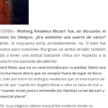
OS/BV).-
Wolfang Amadeus Mozart fue, sin discusión, el
odos los tiempos. ¿Era asimismo una suerte de santo?
cter, la respuesta sería, probablemente, no. Si bien fue
úsica para ocasiones litúrgicas, se sentía atraído también
ndía a tener una actitud bastante cínica con respecto a la
 una forma bastante decadente).
nard Shaw, que no se caracterizaba por su piedad, llamó una
escrita hasta ahora que no sonaría fuera de lugar en boca
th, sólo uno entre los teólogos modernos que se interesaron de
za de que “cuando los ángeles llevan a cabo su tarea de loar a
“cuando están juntos enfamille (en familia) tocan Mozart y
special placer”.
756. Su prodigioso talento musical fue evidente desde su