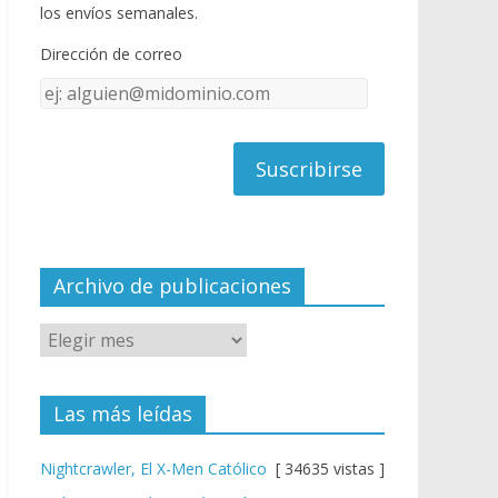
o
u
los envíos semanales.
o
b
Dirección de correo
k
e
Dirección
C
de
h
correo
a
n
n
el
Archivo de publicaciones
Las más leídas
Nightcrawler, El X-Men Católico
[ 34635 vistas ]