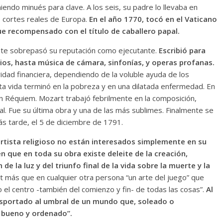
endo minués para clave. A los seis, su padre lo llevaba en
s cortes reales de Europa.
En el año 1770, tocó en el Vaticano
fue recompensado con el título de caballero papal.
te sobrepasó su reputación como ejecutante.
Escribió para
ios, hasta música de cámara, sinfonías, y operas profanas.
ridad financiera, dependiendo de la voluble ayuda de los
orta vida terminó en la pobreza y en una dilatada enfermedad. En
un Réquiem. Mozart trabajó febrilmente en la composición,
al. Fue su última obra y una de las más sublimes. Finalmente se
 tarde, el 5 de diciembre de 1791.
tista religioso no están interesados simplemente en su
n que en toda su obra existe deleite de la creación,
 de la luz y del triunfo final de la vida sobre la muerte y la
t más que en cualquier otra persona “un arte del juego” que
 o el centro -también del comienzo y fin- de todas las cosas”.
Al
nsportado al umbral de un mundo que, soleado o
 bueno y ordenado”.