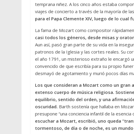
temprana niñez. A los cinco años estaba componi
viajes de concierto a través de la mayoría de la
para el Papa Clemente XIV, luego de lo cual 
La fama de Mozart como compositor rápidamen
casi todos los géneros, desde misas y orator
Aun así, pasó gran parte de su vida en la insegu
patronos de la Iglesia y las cortes reales. Su c
el año 1791, un misterioso extraño le encargó 
convencido de que escribía para su propio funer
desmayó de agotamiento y murió pocos días más
Los que consideran a Mozart como un gran ar
extenso cuerpo de música religiosa. Sostiene
equilibrio, sentido del orden, y una afirmación
oscuridad.
Barth sostenía que hallaba en Mozar
presupone “una conciencia infantil de la esencia
escuchar a Mozart, escribió, uno queda “tra
tormentoso, de día o de noche, es un mundo