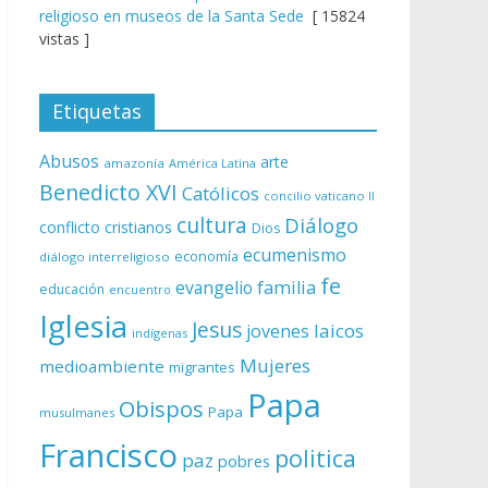
religioso en museos de la Santa Sede
[ 15824
vistas ]
Etiquetas
Abusos
arte
amazonía
América Latina
Benedicto XVI
Católicos
concilio vaticano II
cultura
Diálogo
conflicto
cristianos
Dios
ecumenismo
economía
diálogo interreligioso
fe
evangelio
familia
educación
encuentro
Iglesia
Jesus
laicos
jovenes
indígenas
Mujeres
medioambiente
migrantes
Papa
Obispos
Papa
musulmanes
Francisco
politica
paz
pobres