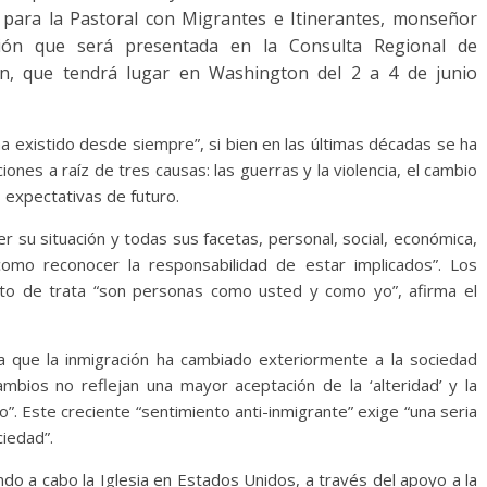
o para la Pastoral con Migrantes e Itinerantes, monseñor
ción que será presentada en la Consulta Regional de
ón, que tendrá lugar en Washington del 2 a 4 de junio
ha existido desde siempre”, si bien en las últimas décadas se ha
es a raíz de tres causas: las guerras y la violencia, el cambio
s expectativas de futuro.
r su situación y todas sus facetas, personal, social, económica,
 como reconocer la responsabilidad de estar implicados”. Los
eto de trata “son personas como usted y como yo”, afirma el
 que la inmigración ha cambiado exteriormente a la sociedad
bios no reflejan una mayor aceptación de la ‘alteridad’ y la
”. Este creciente “sentimiento anti-inmigrante” exige “una seria
ciedad”.
ndo a cabo la Iglesia en Estados Unidos, a través del apoyo a la