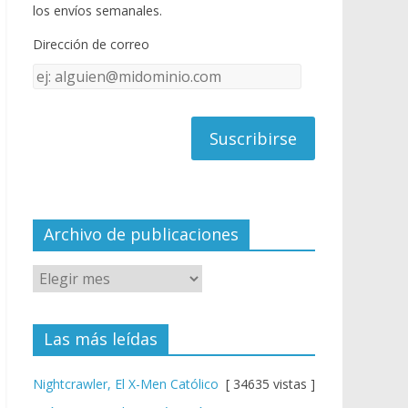
o
u
los envíos semanales.
o
b
Dirección de correo
k
e
Dirección
C
de
h
correo
a
n
n
el
Archivo de publicaciones
Las más leídas
Nightcrawler, El X-Men Católico
[ 34635 vistas ]