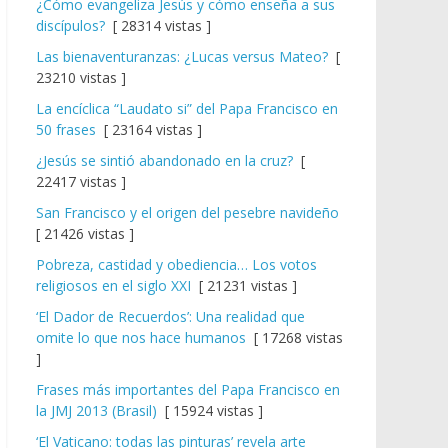
¿Cómo evangeliza Jesús y cómo enseña a sus
discípulos?
[ 28314 vistas ]
Las bienaventuranzas: ¿Lucas versus Mateo?
[
23210 vistas ]
La encíclica “Laudato si” del Papa Francisco en
50 frases
[ 23164 vistas ]
¿Jesús se sintió abandonado en la cruz?
[
22417 vistas ]
San Francisco y el origen del pesebre navideño
[ 21426 vistas ]
Pobreza, castidad y obediencia… Los votos
religiosos en el siglo XXI
[ 21231 vistas ]
‘El Dador de Recuerdos’: Una realidad que
omite lo que nos hace humanos
[ 17268 vistas
]
Frases más importantes del Papa Francisco en
la JMJ 2013 (Brasil)
[ 15924 vistas ]
‘El Vaticano: todas las pinturas’ revela arte