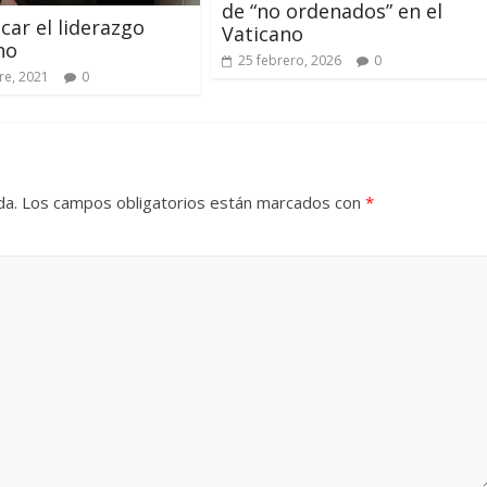
de “no ordenados” en el
icar el liderazgo
Vaticano
no
25 febrero, 2026
0
re, 2021
0
da.
Los campos obligatorios están marcados con
*