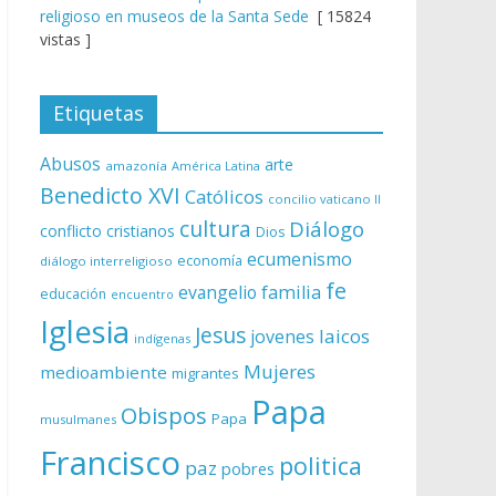
religioso en museos de la Santa Sede
[ 15824
vistas ]
Etiquetas
Abusos
arte
amazonía
América Latina
Benedicto XVI
Católicos
concilio vaticano II
cultura
Diálogo
conflicto
cristianos
Dios
ecumenismo
economía
diálogo interreligioso
fe
evangelio
familia
educación
encuentro
Iglesia
Jesus
laicos
jovenes
indígenas
Mujeres
medioambiente
migrantes
Papa
Obispos
Papa
musulmanes
Francisco
politica
paz
pobres