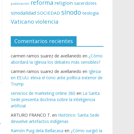
reforma
religion
sacerdotes
publicación
sínodo
sinodalidad
SOCIEDAD
teología
Vaticano
violencia
Comentarios recientes
carmen ramos suarez de avellanedo
en
¿Cómo
abordará la Iglesia los debates más sensibles?
carmen ramos suarez de avellanedo
en
Iglesia
en EE.UU. eleva el tono ante política exterior de
Trump
servicios de marketing online 360
en
La Santa
Sede presenta doctrina sobre la inteligencia
artificial
ARTURO FRANCO T.
en
Histórico: Santa Sede
devuelve artefactos indígenas
→
Ramón Puig dela Bellacasa
en
¿Cómo surgió la