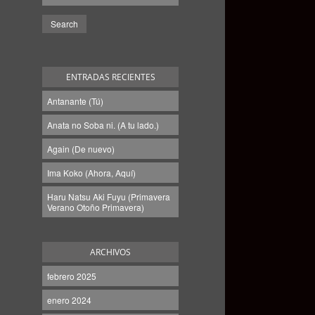
ENTRADAS RECIENTES
Antanante (Tú)
Anata no Soba ni. (A tu lado.)
Again (De nuevo)
Ima Koko (Ahora, Aquí)
Haru Natsu Aki Fuyu (Primavera
Verano Otoño Primavera)
ARCHIVOS
febrero 2025
enero 2024