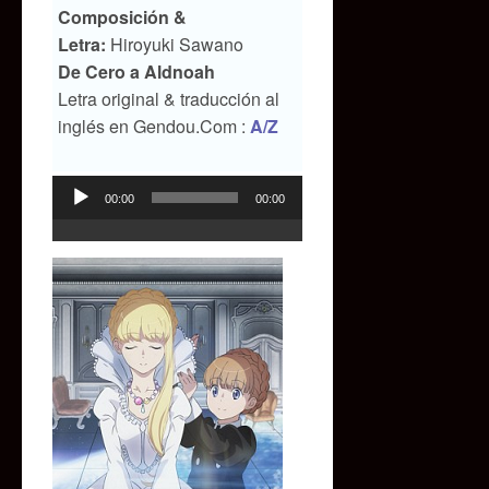
Composición &
Letra:
Hiroyuki Sawano
De Cero a Aldnoah
Letra original & traducción al
inglés en Gendou.Com :
A/Z
00:00
00:00
Reproductor
de
audio