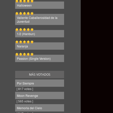
Halloween
Valiente Caballerosidad de la
Juventud
1/2 (Hanbun)
Naranja
Passion (Single Version)
MÁS VOTADOS
Por Siempre
[ 817 votes ]
Moon Revenge
[ 565 votes ]
Memoria del Cielo