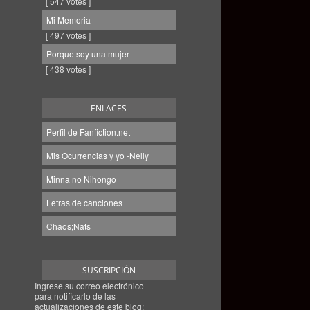
[ 547 votes ]
Mi Memoria
[ 497 votes ]
Porque soy una mujer
[ 438 votes ]
ENLACES
Perfil de Fanfiction.net
Mis Ocurrencias y yo -Nelly
Minna no Nihongo
Letras de canciones
Chaos;Nats
SUSCRIPCIÓN
Ingrese su correo electrónico
para notificarlo de las
actualizaciones de este blog: