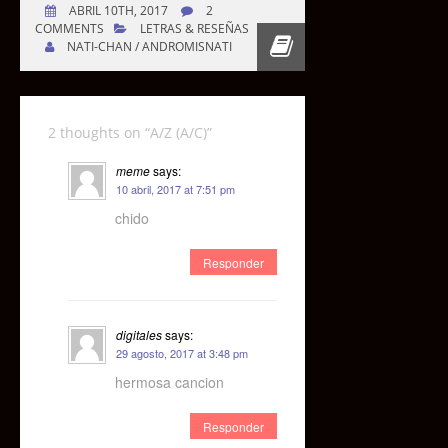
ABRIL 10TH, 2017
2
COMMENTS
LETRAS & RESEÑAS
NATI-CHAN / ANDROMISNATI
2 thoughts on “
A/Z (A/C)
”
meme
says:
10 abril, 2017 at 7:51 pm
chido
Responder
digitales
says:
29 agosto, 2017 at 3:48 pm
hermosa cancion
Responder