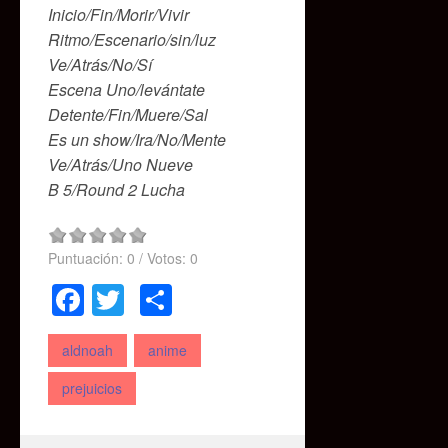
Inicio/Fin/Morir/Vivir
Ritmo/Escenario/sin/luz
Ve/Atrás/No/Sí
Escena Uno/levántate
Detente/Fin/Muere/Sal
Es un show/Ira/No/Mente
Ve/Atrás/Uno Nueve
B 5/Round 2 Lucha
Puntuación:
0
/ Votos:
0
Facebook
Twitter
Compartir
aldnoah
anime
prejuicios