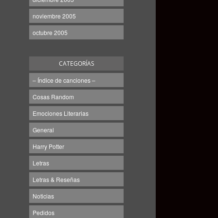
noviembre 2005
octubre 2005
CATEGORÍAS
– Índice de canciones –
Cosas Random
Emociones Literarias
General
Harry Potter
Letras
Letras & Reseñas
Noticias
Pedidos