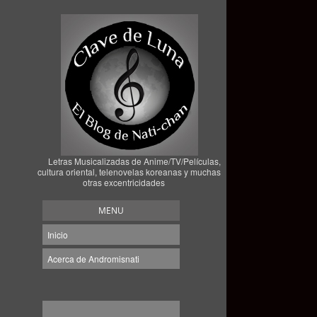
Letras Musicalizadas de Anime/TV/Películas,
cultura oriental, telenovelas koreanas y muchas
otras excentricidades
MENU
Inicio
Acerca de Andromisnati