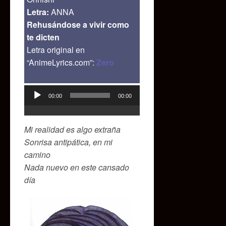
Letra:
ANNA
Rehusándose a vivir como
te dicten
Letra original en
“AnimeLyrics.com”:
Zero
00:00
00:00
Reproductor
de
audio
Mi realidad es algo extraña
Sonrisa antipática, en mi
camino
Nada nuevo en este cansado
día