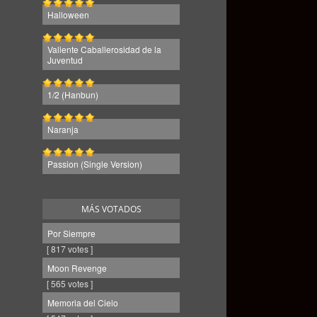
Halloween
Valiente Caballerosidad de la
Juventud
1/2 (Hanbun)
Naranja
Passion (Single Version)
MÁS VOTADOS
Por Siempre
[ 817 votes ]
Moon Revenge
[ 565 votes ]
Memoria del Cielo