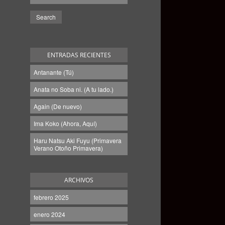
ENTRADAS RECIENTES
Antanante (Tú)
Anata no Soba ni. (A tu lado.)
Again (De nuevo)
Ima Koko (Ahora, Aquí)
Haru Natsu Aki Fuyu (Primavera
Verano Otoño Primavera)
ARCHIVOS
febrero 2025
enero 2024