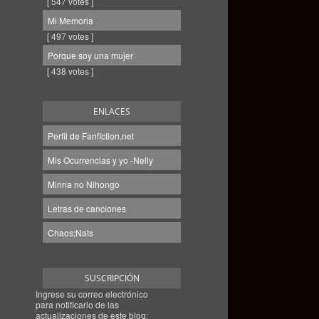
[ 547 votes ]
Mi Memoria
[ 497 votes ]
Porque soy una mujer
[ 438 votes ]
ENLACES
Perfil de Fanfiction.net
Mis Ocurrencias y yo -Nelly
Minna no Nihongo
Letras de canciones
Chaos;Nats
SUSCRIPCIÓN
Ingrese su correo electrónico
para notificarlo de las
actualizaciones de este blog: