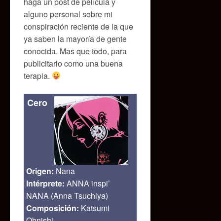
haga un post de película y
alguno personal sobre mi
conspiración reciente de la que
ya saben la mayoría de gente
conocida. Mas que todo, para
publicitarlo como una buena
terapia.
Cero
Origen:
Nana
Intérprete:
ANNA inspi’
NANA (Anna Tsuchiya)
Composición:
Katsumi
Ohnishi