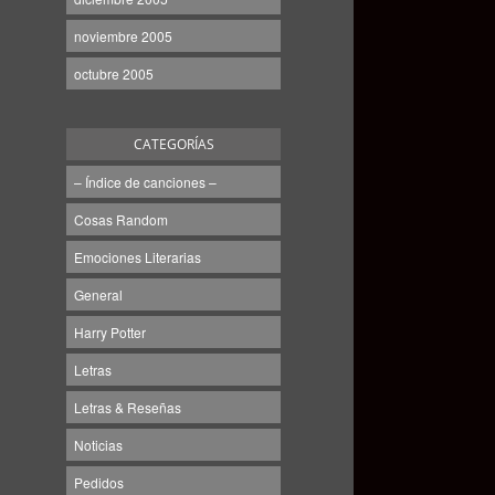
noviembre 2005
octubre 2005
CATEGORÍAS
– Índice de canciones –
Cosas Random
Emociones Literarias
General
Harry Potter
Letras
Letras & Reseñas
Noticias
Pedidos