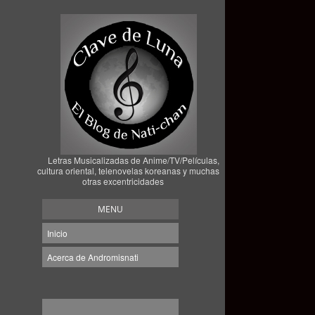
Letras Musicalizadas de Anime/TV/Películas,
cultura oriental, telenovelas koreanas y muchas
otras excentricidades
MENU
Inicio
Acerca de Andromisnati