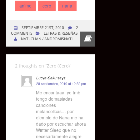
anime
cero
nana
SEPTIEMBRE 21ST, 2010
2
COMMENTS
LETRAS & RESEÑAS
NATI-CHAN / ANDROMISNATI
2 thoughts on “
Zero (Cero)
”
Lucya-Saku
says:
28 septiembre, 2010 at 12:52 pm
Me encantaaa! yo tmb
tengo demasiadas
canciones
melancolicas… por
ejemplo de Nana me ha
dado por escuchar ahora
Winter Sleep que no
necesariamente alegre