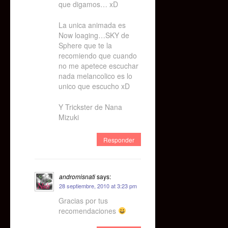
que digamos… xD
La unica animada es
Now loaging…SKY de
Sphere que te la
recomiendo que cuando
no me apetece escuchar
nada melancolico es lo
unico que escucho xD
Y Trickster de Nana
Mizuki
Responder
andromisnati
says:
28 septiembre, 2010 at 3:23 pm
Gracias por tus
recomendaciones