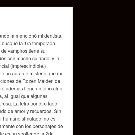
ando la mencionó mi dentista.
e busqué la 1ra temporada.
 de vampiros tiene su
ados con mucho cuidado, y la
cial (imprescindible.)
ene un aura de misterio que me
 canciones de Rozen Maiden de
ero además tiene un tono algo
a, al igual que algunas
osa. La letra por otro lado,
ndo de amor y recuerdos. Sin
er humano simulado, no es
tamente con los personajes de
te es un spoiler de la 2da