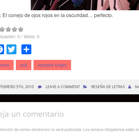
 El conejo de ojos rojos en la oscuridad… perfecto.
tuación:
0
/ Votos:
0
Facebook
Twitter
Compartir
nime
doll
vampire knight
FEBRERO 5TH, 2010
LEAVE A COMMENT
RESEÑA DE LETRAS
N
eja un comentario
irección de correo electrónico no será publicada.
Los campos obligatorios están 