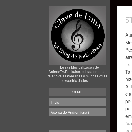
S
Aun
Me 
Pes
atr
tra
Letras Musicalizadas de
Tan
Anime/TV/Películas, cultura oriental,
telenovelas koreanas y muchas otras
hiz
excentricidades
ALI
MENU
cla
pel
Inicio
par
Acerca de Andromisnati
emb
rea
la 