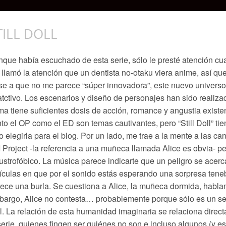
TILL DOLL
que había escuchado de esta serie, sólo le presté atención cu
llamó la atención que un dentista no-otaku viera anime, así qu
e a que no me parece “súper innovadora”, este nuevo universo
atctivo. Los escenarios y diseño de personajes han sido realiz
ma tiene suficientes dosis de acción, romance y angustia existen
to el OP como el ED son temas cautivantes, pero “Still Doll” ti
o elegirla para el blog. Por un lado, me trae a la mente a las
 Project -la referencia a una muñeca llamada Alice es obvia- p
ustrofóbico. La música parece indicarte que un peligro se acerc
ículas en que por el sonido estás esperando una sorpresa tenebr
ece una burla. Se cuestiona a Alice, la muñeca dormida, habla
argo, Alice no contesta… probablemente porque sólo es un s
l. La relación de esta humanidad imaginaria se relaciona direc
serie, quienes fingen ser quiénes no son e incluso algunos (y es