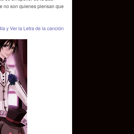
ue no son quienes piensan que
día y Ver la Letra de la canción