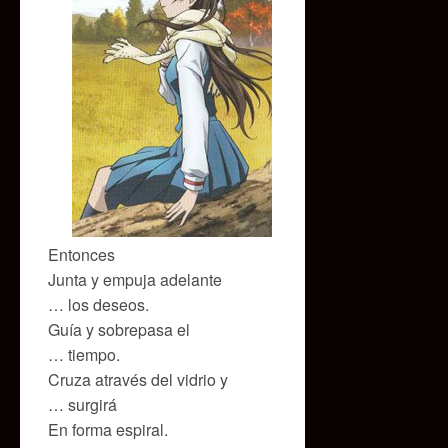
Entonces
Junta y empuja adelante
… los deseos.
Guía y sobrepasa el
… tiempo.
Cruza através del vidrio y
… surgirá
En forma espiral.