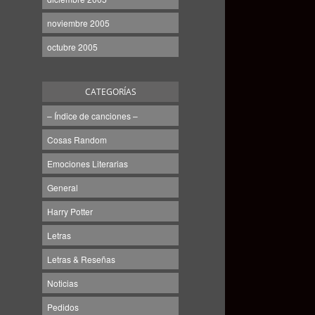
noviembre 2005
octubre 2005
CATEGORÍAS
– Índice de canciones –
Cosas Random
Emociones Literarias
General
Harry Potter
Letras
Letras & Reseñas
Noticias
Pedidos