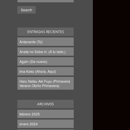
ENTRADAS RECIENTES
Antanante (Tú)
Anata no Soba ni. (A tu lado.)
Again (De nuevo)
Ima Koko (Ahora, Aquí)
Haru Natsu Aki Fuyu (Primavera
Verano Otoño Primavera)
ARCHIVOS
febrero 2025
enero 2024