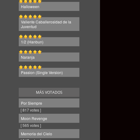
Halloween
Valiente Caballerosidad de la
Juventud
1/2 (Hanbun)
Naranja
Passion (Single Version)
MÁS VOTADOS
Por Siempre
[ 817 votes ]
Moon Revenge
[ 565 votes ]
Memoria del Cielo