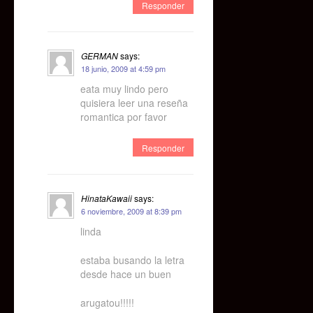
Responder
GERMAN
says:
18 junio, 2009 at 4:59 pm
eata muy lindo pero
quisiera leer una reseña
romantica por favor
Responder
HinataKawaii
says:
6 noviembre, 2009 at 8:39 pm
linda
estaba busando la letra
desde hace un buen
arugatou!!!!!