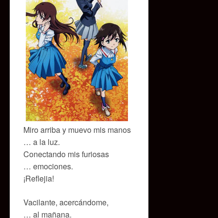
Miro arriba y muevo mis manos
… a la luz.
Conectando mis furiosas
… emociones.
¡Reflejia!
Vacilante, acercándome,
… al mañana.