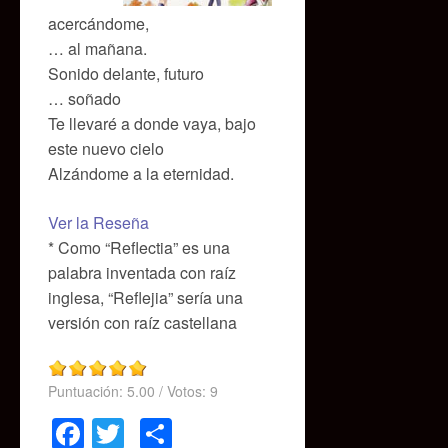
acercándome,
… al mañana.
Sonido delante, futuro
… soñado
Te llevaré a donde vaya, bajo
este nuevo cielo
Alzándome a la eternidad.
Ver la Reseña
* Como “Reflectia” es una
palabra inventada con raíz
inglesa, “Reflejia” sería una
versión con raíz castellana
Puntuación:
5.00
/ Votos:
9
Facebook
Twitter
Compartir