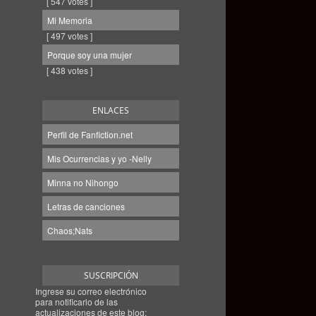
[ 547 votes ]
Mi Memoria
[ 497 votes ]
Porque soy una mujer
[ 438 votes ]
ENLACES
Perfil de Fanfiction.net
Mis Ocurrencias y yo -Nelly
Minna no Nihongo
Letras de canciones
Chaos;Nats
SUSCRIPCIÓN
Ingrese su correo electrónico
para notificarlo de las
actualizaciones de este blog: