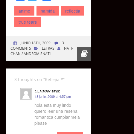
anime
namida
reflectia
true tears
JUNIO 18TH, 2009
3
COMMENTS
LETRAS
NATI-
CHAN / ANDROMISNATI
3 thoughts on “
Reflejia *
”
GERMAN
says:
18 junio, 2009 at 4:57 pm
hola esta muy lindo ,
quiero leer una reseña
romantica cumplanmela
please