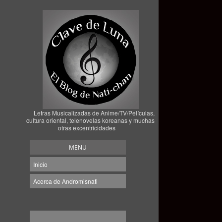
Letras Musicalizadas de Anime/TV/Películas,
cultura oriental, telenovelas koreanas y muchas
otras excentricidades
MENU
Inicio
Acerca de Andromisnati