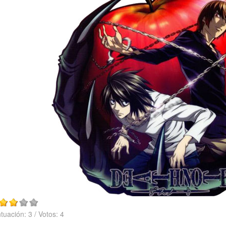
tuación:
3
/ Votos:
4