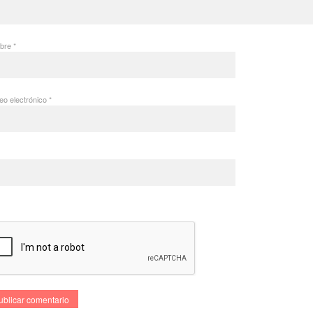
bre
*
eo electrónico
*