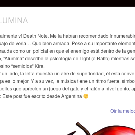
LUMINA
almente vi Death Note. Me la habían recomendado innumerable
bajo de verla… Que bien armada. Pese a su importante elemento
rauda como un policial en que el enemigo está dentro de la gen
o, “Alumina” describe la psicología de Light (o Raito) mientras 
sino “semidios” Kira.
 un lado, la letra muestra un aire de superioridad, él está con
a es lo mejor. Y a su vez, la música tiene un ritmo fuerte, simbo
ellos que aprecien un juego del gato y el ratón a nivel genio, a
 Este post fue escrito desde Argentina
Oír la melo