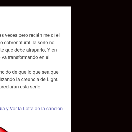
s veces pero recién me di el
 sobrenatural, la serie no
te que debe atraparlo. Y en
se va transformando en el
vencido de que lo que sea que
lizando la creencia de Light.
preciarán esta serie.
día y Ver la Letra de la canción