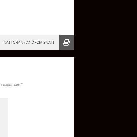
NATI-CHAN / ANDROMISNATI
marcados con
*