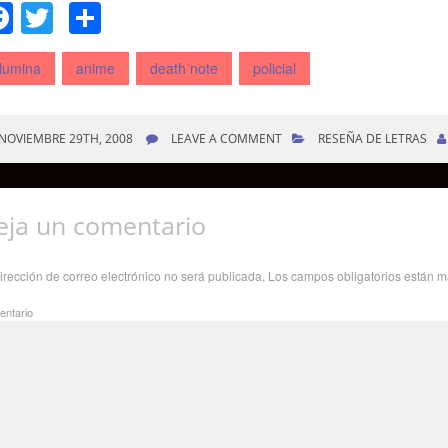
Facebook
Twitter
Compartir
lumina
anime
death note
policial
NOVIEMBRE 29TH, 2008
LEAVE A COMMENT
RESEÑA DE LETRAS
eja un comentario
irección de correo electrónico no será publicada.
Los campos obligatorios están 
ntario