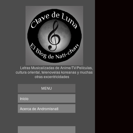
Letras Musicalizadas de Anime/TV/Películas,
cultura oriental, telenovelas koreanas y muchas
otras excentricidades
MENU
Inicio
Acerca de Andromisnati