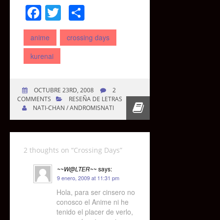
Facebook
Twitter
Compartir
anime
crossing days
kurenai
OCTUBRE 23RD, 2008
2
COMMENTS
RESEÑA DE LETRAS
NATI-CHAN / ANDROMISNATI
2 thoughts on “
Crossing Days
”
~~W@LTER~~
says:
9 enero, 2009 at 11:31 pm
Hola, para ser cinsero no
conosco el Anime ni he
tenido el placer de verlo,