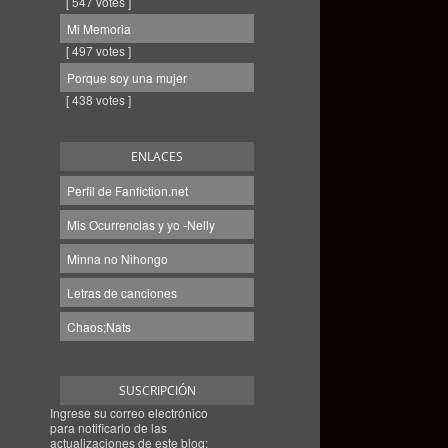
[ 547 votes ]
Mi Memoria
[ 497 votes ]
Porque soy una mujer
[ 438 votes ]
ENLACES
Perfil de Fanfiction.net
Mis Ocurrencias y yo -Nelly
Minna no Nihongo
Letras de canciones
Chaos;Nats
SUSCRIPCIÓN
Ingrese su correo electrónico
para notificarlo de las
actualizaciones de este blog: