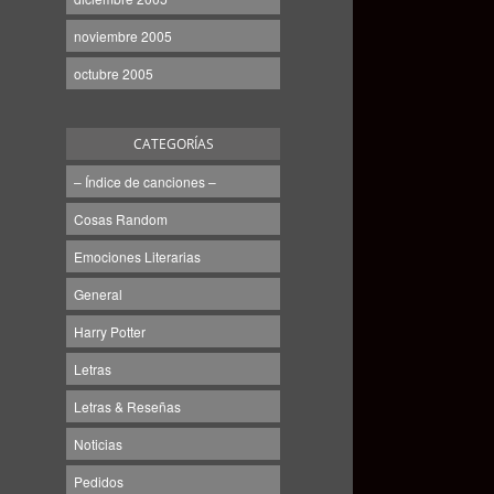
noviembre 2005
octubre 2005
CATEGORÍAS
– Índice de canciones –
Cosas Random
Emociones Literarias
General
Harry Potter
Letras
Letras & Reseñas
Noticias
Pedidos