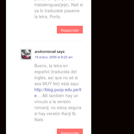
trabalenguas(jeje), Nati si
ya lo traduciste pasame
la letra, Porfa.
Responder
andromisnati
says:
19 enero, 2009 at 8:22 am
Bueno, la letra en
español (traducida del
inglés, así que no sé si
sea MUY fiel) está aquí
http://blog.pucp.edu.pe/it
e
… Allí también hay un
vínculo a la versión
romanji, no estoy segura
si hay versión Kanji tb.
Nats
Responder