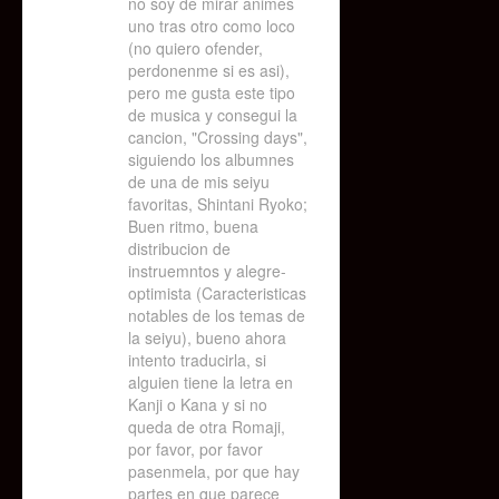
no soy de mirar animes
uno tras otro como loco
(no quiero ofender,
perdonenme si es asi),
pero me gusta este tipo
de musica y consegui la
cancion, "Crossing days",
siguiendo los albumnes
de una de mis seiyu
favoritas, Shintani Ryoko;
Buen ritmo, buena
distribucion de
instruemntos y alegre-
optimista (Caracteristicas
notables de los temas de
la seiyu), bueno ahora
intento traducirla, si
alguien tiene la letra en
Kanji o Kana y si no
queda de otra Romaji,
por favor, por favor
pasenmela, por que hay
partes en que parece