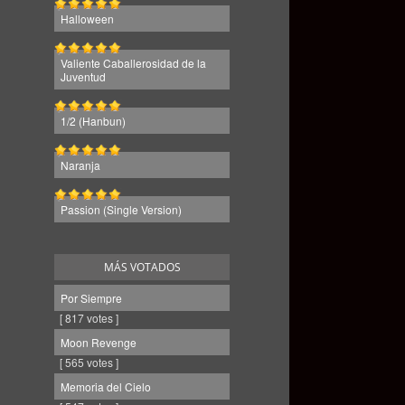
Halloween
Valiente Caballerosidad de la
Juventud
1/2 (Hanbun)
Naranja
Passion (Single Version)
MÁS VOTADOS
Por Siempre
[ 817 votes ]
Moon Revenge
[ 565 votes ]
Memoria del Cielo