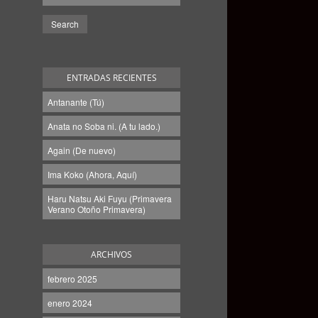
ENTRADAS RECIENTES
Antanante (Tú)
Anata no Soba ni. (A tu lado.)
Again (De nuevo)
Ima Koko (Ahora, Aquí)
Haru Natsu Aki Fuyu (Primavera
Verano Otoño Primavera)
ARCHIVOS
febrero 2025
enero 2024