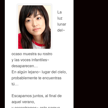
audio
La
luz
lunar
del~
ocaso muestra su rostro
y las voces infantiles~
desaparecen…
En algún lejano~ lugar del cielo,
probablemente te encuentras
tú…
Escapamos juntos, al final de
aquel verano,
y encontramos~ este parque,