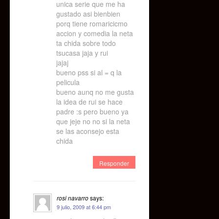
unica serie que me ha
gustado asi bienbien
porq tiene romaricicmo
accion y comedia la neta
ta chida sobre todo
tsucasa jaja y rui
jajaj
bueno pss si al = q la
pelicula
bueno aunq no me gusta
la idea de rui se hace
padre :s pero bueno ya
que jeje no no si la neta
se las aconsejo esta
chida
Responder
rosi navarro
says:
9 julio, 2009 at 6:44 pm