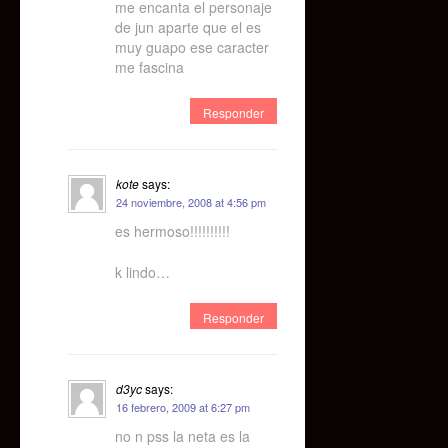
me encanta el personaje
de jun aparte que el es
muy guapo ese caracter
me fascina
Responder
kote
says:
24 noviembre, 2008 at 4:56 pm
es hermoso!!!!!!!!!!
k lindo…
Responder
d3yc
says:
16 febrero, 2009 at 6:27 pm
no n pss la neta es la