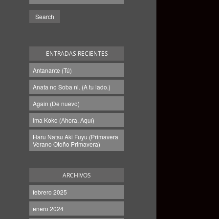
ENTRADAS RECIENTES
Antanante (Tú)
Anata no Soba ni. (A tu lado.)
Again (De nuevo)
Ima Koko (Ahora, Aquí)
Haru Natsu Aki Fuyu (Primavera
Verano Otoño Primavera)
ARCHIVOS
febrero 2025
enero 2024