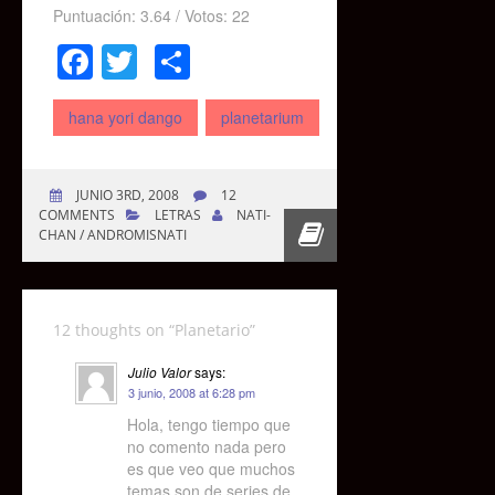
Puntuación:
3.64
/ Votos:
22
Facebook
Twitter
Compartir
hana yori dango
planetarium
JUNIO 3RD, 2008
12
COMMENTS
LETRAS
NATI-
CHAN / ANDROMISNATI
12 thoughts on “
Planetario
”
Julio Valor
says:
3 junio, 2008 at 6:28 pm
Hola, tengo tiempo que
no comento nada pero
es que veo que muchos
temas son de series de