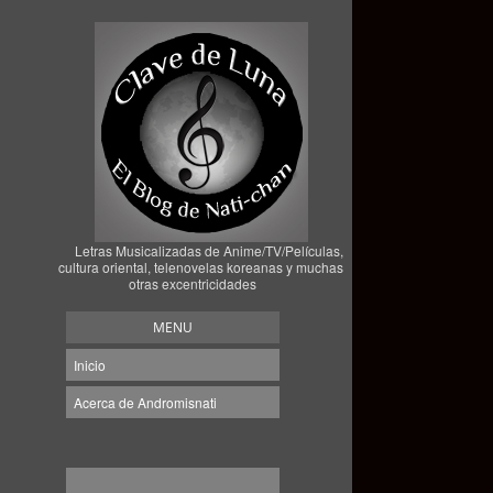
Letras Musicalizadas de Anime/TV/Películas,
cultura oriental, telenovelas koreanas y muchas
otras excentricidades
MENU
Inicio
Acerca de Andromisnati