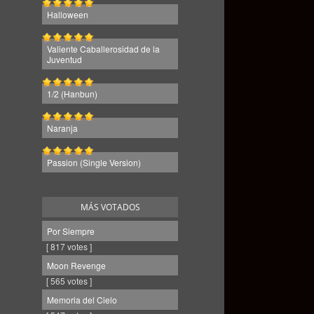
Halloween
Valiente Caballerosidad de la
Juventud
1/2 (Hanbun)
Naranja
Passion (Single Version)
MÁS VOTADOS
Por Siempre
[ 817 votes ]
Moon Revenge
[ 565 votes ]
Memoria del Cielo