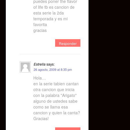
puedes poner the flavor
of life tb es cancion de
esta serie la 2da
temporada y es mi
favorita
gracias
Responder
Estrella
says:
26 agosto, 2009 at 8:35 pm
Hola…
en la serie tabien cantan
otra cancion que inicia
con la palabra "Arigato"
alguno de ustedes sabe
como se llama esa
cancion y quien la canta?
Gracias!