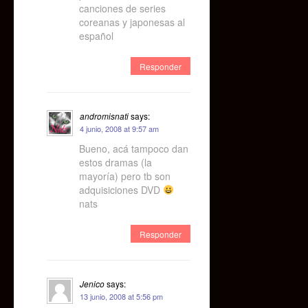
canciones de series
coreanas y japonesas al
español
Responder
andromisnati
says:
4 junio, 2008 at 9:57 am
Bueno, acá tampoco dan
estos dramas (la
mayoría) pero tb son
adquisiciones DVD
nats
Responder
Jenico
says:
13 junio, 2008 at 5:56 pm