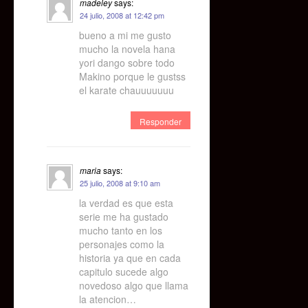
madeley
says:
24 julio, 2008 at 12:42 pm
bueno a mi me gusto
mucho la novela hana
yori dango sobre todo
Makino porque le gustss
el karate chauuuuuuu
Responder
maria
says:
25 julio, 2008 at 9:10 am
la verdad es que esta
serie me ha gustado
mucho tanto en los
personajes como la
historia ya que en cada
capitulo sucede algo
novedoso algo que llama
la atencion…