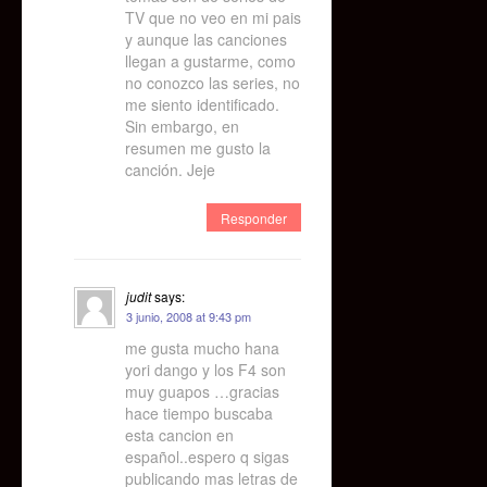
TV que no veo en mi pais
y aunque las canciones
llegan a gustarme, como
no conozco las series, no
me siento identificado.
Sin embargo, en
resumen me gusto la
canción. Jeje
Responder
judit
says:
3 junio, 2008 at 9:43 pm
me gusta mucho hana
yori dango y los F4 son
muy guapos …gracias
hace tiempo buscaba
esta cancion en
español..espero q sigas
publicando mas letras de