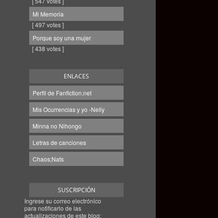
[ 547 votes ]
Mi Memoria
[ 497 votes ]
Porque soy una mujer
[ 438 votes ]
ENLACES
Perfil de Fanfiction.net
Mis Ocurrencias y yo -Nelly
Minna no Nihongo
Letras de canciones
Chaos;Nats
SUSCRIPCIÓN
Ingrese su correo electrónico
para notificarlo de las
actualizaciones de este blog: