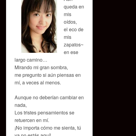
queda en
mis
oídos,
el eco de
mis
zapatos~
en ese
largo camino…
Mirando mi gran sombra,
me pregunto si aún piensas en
mí, a veces al menos.
Aunque no deberían cambiar en
nada,
Los tristes pensamientos se
retuercen en mí.
¡No importa cómo me sienta, tú
ya no estás aquí!