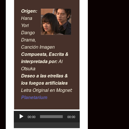
Origen:
Hana
Yori
Dango
Drama,
Canción Imagen
Compuesta, Escrita &
interpretada por:
Ai
Otsuka
Deseo a las etrellas &
los fuegos artificiales
Letra Original en Mognet:
Planetarium
00:00
00:00
Reproductor
de