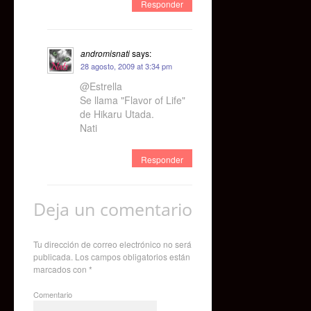
Responder
andromisnati
says:
28 agosto, 2009 at 3:34 pm
@Estrella
Se llama "Flavor of Life"
de Hikaru Utada.
Nati
Responder
Deja un comentario
Tu dirección de correo electrónico no será
publicada.
Los campos obligatorios están
marcados con
*
Comentario