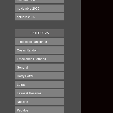
noviembre 2005
octubre 2005
CATEGORÍAS
– Índice de canciones –
Cosas Random
Emociones Literarias
General
Harry Potter
Letras
Letras & Reseñas
Noticias
Pedidos