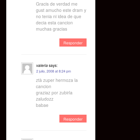
Gracis de verdad me
gust amucho este dram y
no tenia ni idea de que
decia esta cancion
muchas gracias
Responder
valeria
says:
2 julio, 2008 at 8:24 pm
ztà zuper hermoza la
cancion
graziaz por zubirla
zaludozz
babae
Responder