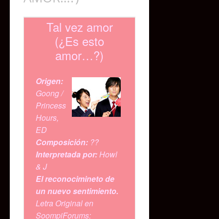
Tal vez amor
(¿Es esto
amor…?)
Origen:
Goong /
Princess
Hours,
ED
Composición:
??
Interpretada por:
Howl
& J
El reconocimineto de
un nuevo sentimiento.
Letra Original en
SoompiForums: