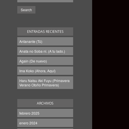
ENTRADAS RECIENTES
Antanante (Tú)
Anata no Soba ni. (A tu lado.)
Again (De nuevo)
Ima Koko (Ahora, Aquí)
Haru Natsu Aki Fuyu (Primavera
Verano Otoño Primavera)
ARCHIVOS
febrero 2025
enero 2024