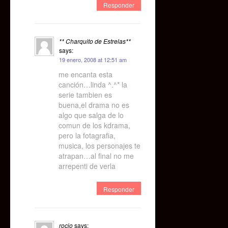
Responder
** Charquito de Estrelas**
says:
19 enero, 2008 at 12:51 am
me encanta esta
canción…linda ^.^* la
serie tambien es
buena,el drama no es
algo que salga de lo
comun de los kdrama,
pero la fotagrafia,
musica, los personajes te
atrapan…al final no me
arrepenti de verla
Responder
rocio
says: