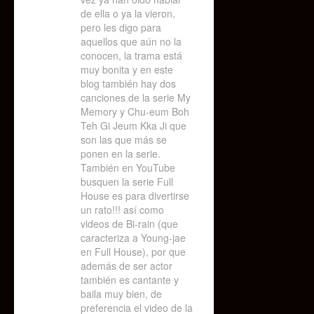
de ella o ya la vieron,
pero les digo para
aquellos que aún no la
conocen, la trama está
muy bonita y en este
blog también hay dos
canciones de la serie My
Memory y Chu-eum Boh
Teh Gi Jeum Kka Ji que
son las que más se
ponen en la serie.
También en YouTube
busquen la serie Full
House es para divertirse
un rato!!! así como
videos de Bi-rain (que
caracteriza a Young-jae
en Full House), por que
además de ser actor
también es cantante y
baila muy bien, de
preferencia el video de la