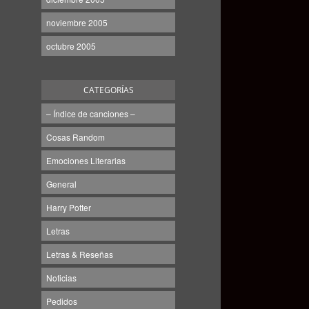
noviembre 2005
octubre 2005
CATEGORÍAS
– Índice de canciones –
Cosas Random
Emociones Literarias
General
Harry Potter
Letras
Letras & Reseñas
Noticias
Pedidos