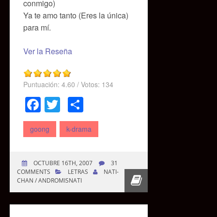
conmigo)
Ya te amo tanto (Eres la única)
para mí.
Ver la Reseña
Puntuación:
4.60
/ Votos:
134
Facebook
Twitter
Compartir
goong
k-drama
OCTUBRE 16TH, 2007
31
COMMENTS
LETRAS
NATI-
CHAN / ANDROMISNATI