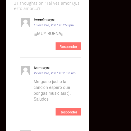
31 thoughts on “
Tal vez amor (¿Es
esto amor…?)
”
leoncio
says:
16 octubre, 2007 at 7:53 pm
¡¡¡MUY BUENA¡¡¡
Responder
Ivan
says:
22 octubre, 2007 at 11:35 am
Me gusto jucho la
cancion espero que
pongas music asi ;).
Saludos
Responder