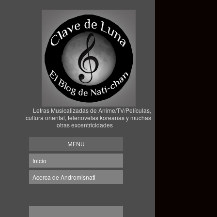
Letras Musicalizadas de Anime/TV/Películas,
cultura oriental, telenovelas koreanas y muchas
otras excentricidades
MENU
Inicio
Acerca de Andromisnati