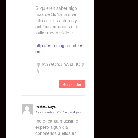
Si quieren saber algo
más de SoNaTa o ver
fotos de los actores y
actrices coreanos o de
sailor moon visiten:
http://es.netlog.com/Oes
eo_
…
¡!¡!¡!AnYeOnG hA sE iO!¡!
¡!¡
Responder
melani
says:
17 diciembre, 2007 at 5:04 pm
me encanta muxisimo
espero algun dia
conoserlos a ellos en