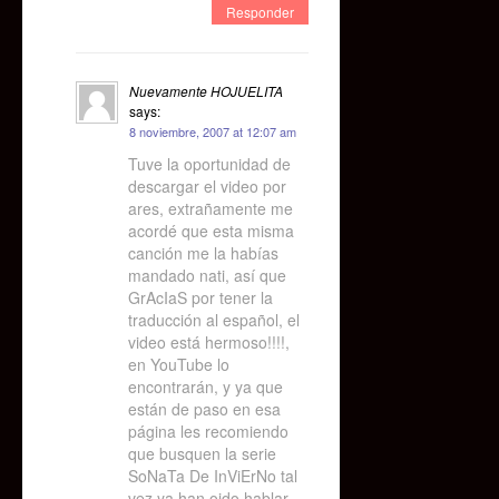
Responder
Nuevamente HOJUELITA
says:
8 noviembre, 2007 at 12:07 am
Tuve la oportunidad de
descargar el video por
ares, extrañamente me
acordé que esta misma
canción me la habías
mandado nati, así que
GrAcIaS por tener la
traducción al español, el
video está hermoso!!!!,
en YouTube lo
encontrarán, y ya que
están de paso en esa
página les recomiendo
que busquen la serie
SoNaTa De InViErNo tal
vez ya han oido hablar