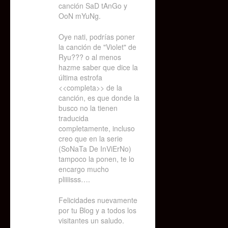
canción SaD tAnGo y
OoN mYuNg.
Oye nati, podrías poner
la canción de "Violet" de
Ryu??? o al menos
hazme saber que dice la
última estrofa
<<completa>> de la
canción, es que donde la
busco no la tienen
traducida
completamente, incluso
creo que en la serie
(SoNaTa De InViErNo)
tampoco la ponen, te lo
encargo mucho
pliiiisss….
Felicidades nuevamente
por tu Blog y a todos los
visitantes un saludo.