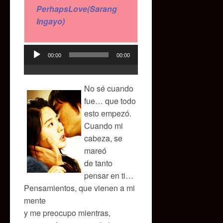
PerhapsLove(Sarang
Ingayo)
00:00
00:00
Reproductor
de
audio
No sé cuando
fue… que todo
esto empezó.
Cuando mi
cabeza, se
mareó
de tanto
pensar en ti…
Pensamientos, que vienen a mi
mente
y me preocupo mientras,