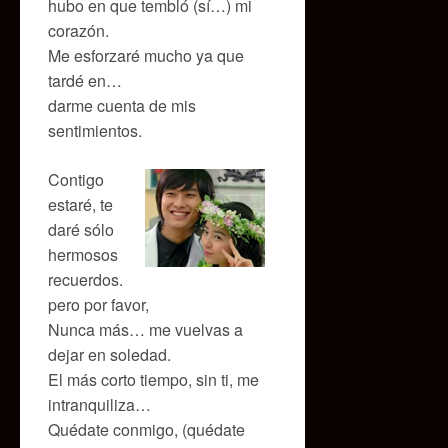
hubo en que tembló (sí…) mi
corazón.
Me esforzaré mucho ya que
tardé en…
darme cuenta de mis
sentimientos.
Contigo
estaré, te
daré sólo
hermosos
recuerdos.
pero por favor,
Nunca más… me vuelvas a
dejar en soledad.
El más corto tiempo, sin ti, me
intranquiliza…
Quédate conmigo, (quédate