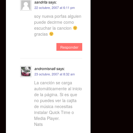
sandrita
says:
22 octubre, 2007 at 6:11 pm
soy nueva porfas alguien
puede decirme como
escuchar la cancion
gracias
Responder
andromisnati
says:
23 octubre, 2007 at 8:32 am
La canción se carga
automáticamente al inicio
de la página. Si es que
no puedes ver la cajita
de música necesitas
instalar Quick Time o
Media Player.
Nats