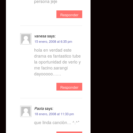
persona jeje
Responder
vanesa
says:
15 enero, 2008 at 6:35 pm
hola en verdad este
drama es fantastico tube
la oportunidad de verlo y
me facino.sarangi
dayooooo……
Responder
Paola
says:
18 enero, 2008 at 11:33 pm
que linda canciòn… ^.^*