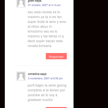
gvbn
says:
31 octubre, 2007 at 4:14 pm
asu esta novela es lo
maximo ya la vi es tan
super linda la amo y amo
al chico abuu m
emociono asu es lo
maximo y las letras ni q
decir super bacan esta
novela koreana
Responder
romelina
says:
3 noviembre, 2007 at 8:50 pm
porfi bajen la serie goong
completa si la tienen por
youtube se lo voy a
gradeser mucho