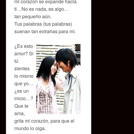
mi corazón se expande hacia
ti…No es nada, es algo…
tan pequeño aún.
Tus palabras (tus palabras)
suenan tan extrañas para mí.
¿Es esto
amor? Si
tú
sientes
lo mismo
que yo…
¿es un
inicio…?
Que te
ama,
grita mi corazón, para que el
mundo lo oiga.