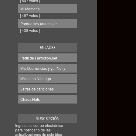
[ 547 votes ]
Mi Memoria
[ 497 votes ]
Porque soy una mujer
[ 438 votes ]
ENLACES
Perfil de Fanfiction.net
Mis Ocurrencias y yo -Nelly
Minna no Nihongo
Letras de canciones
Chaos;Nats
SUSCRIPCIÓN
Ingrese su correo electrónico
para notificarlo de las
actualizaciones de este blog: