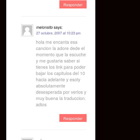
Responder
melonsito
says:
27 octubre, 2007 at 10:23 pm
hola me encanta esa
cancion la adore dede el
momento que la escuche
y me gustaria saber si
tienes los link para poder
bajar los capitulos del 10
hacia adelante y esoty
absolutamente
desesperada por verlos y
muy buena la traduccion.
adios
Responder