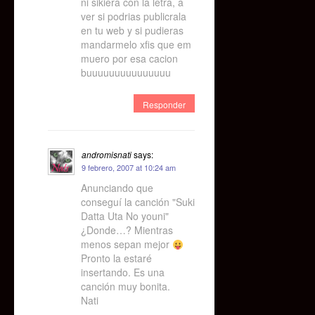
ni sikiera con la letra, a
ver si podrias publicrala
en tu web y si pudieras
mandarmelo xfis que em
muero por esa cacion
buuuuuuuuuuuuuuu
Responder
andromisnati
says:
9 febrero, 2007 at 10:24 am
Anunciando que
conseguí la canción "Suki
Datta Uta No youni"
¿Donde…? Mientras
menos sepan mejor
Pronto la estaré
insertando. Es una
canción muy bonita.
Nati