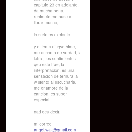
capitulo 23 en adelante,
da mucha pena,
realmete me puse a
llorar mucho,
la serie es exelente.
y el tema ningyo hime,
me encanto de verdad, la
letra , los sentimientos
qeu este trae, la
interpretacion, es una
sensacion de ternura la
w siento al escucharla,
me enamore de la
cancion, es super
especial.
nad qeu decir.
mi correo
angel.wak@gmail.com