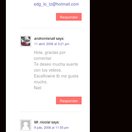
edg_lo_tz@hotmail.com
Responder
andromisnati
says:
11 abril, 2006 at 3:21 pm
Hola, gracias por
comentar
Te deseo mucha suerte
con tus videos.
Escaflowne tb me gusta
mucho.
Nati
Responder
Mr. nicolai
says:
9 julio, 2006 at 11:55 pm