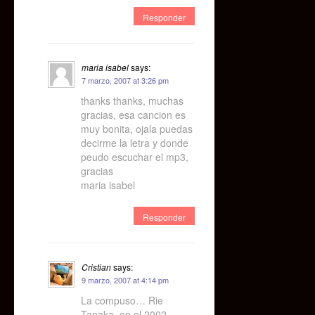
Responder
maria isabel
says:
7 marzo, 2007 at 3:26 pm
thanks thanks, muchas
gracias, esa cancion es
muy bonita, ojala puedas
decirme la letra y donde
peudo escuchar el mp3,
gracias
maria isabel
Responder
Cristian
says:
9 marzo, 2007 at 4:14 pm
La compuso… Rie
Tanaka, en el 2002