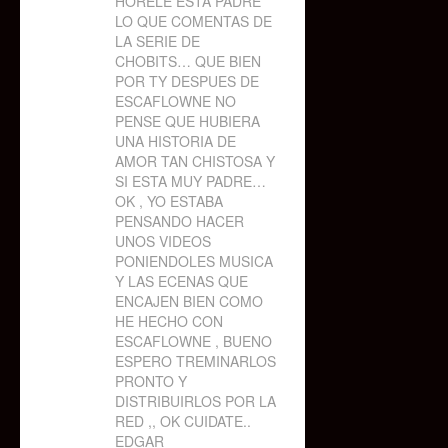
HORELE ESTA PADRE
LO QUE COMENTAS DE
LA SERIE DE
CHOBITS… QUE BIEN
POR TY DESPUES DE
ESCAFLOWNE NO
PENSE QUE HUBIERA
UNA HISTORIA DE
AMOR TAN CHISTOSA Y
SI ESTA MUY PADRE…
OK , YO ESTABA
PENSANDO HACER
UNOS VIDEOS
PONIENDOLES MUSICA
Y LAS ECENAS QUE
ENCAJEN BIEN COMO
HE HECHO CON
ESCAFLOWNE , BUENO
ESPERO TREMINARLOS
PRONTO Y
DISTRIBUIRLOS POR LA
RED ,, OK CUIDATE..
EDGAR