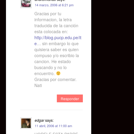
14 marzo, 2006 at 6:21 pm
Gracias por tu
informacion, la letra
traducida de la canción
esta colocada en:
http://blog.pucp.edu.pe/it
e
… sin embargo lo que
quisiera saber es quien
compuso y/o escribio la
cancion. He estado
buscando y no lo
encuentro.
Gracias por comentar.
Nati
Responder
edgar
says:
11 abril, 2006 at 11:00 am