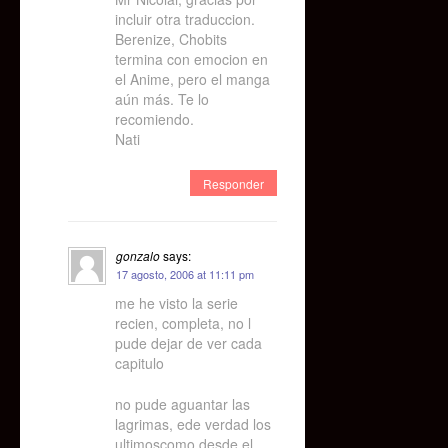
incluir otra traduccion.
Berenize, Chobits
termina con emocion en
el Anime, pero el manga
aún más. Te lo
recomiendo.
Nati
Responder
gonzalo
says:
17 agosto, 2006 at 11:11 pm
me he visto la serie
recien, completa, no l
pude dejar de ver cada
capitulo
no pude aguantar las
lagrimas, ede verdad los
ultimoscomo desde el