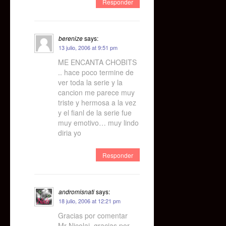
Responder
berenize
says:
13 julio, 2006 at 9:51 pm
ME ENCANTA CHOBITS
.. hace poco termine de
ver toda la serie y la
cancion me parece muy
triste y hermosa a la vez
y el fianl de la serie fue
muy emotivo… muy lindo
diria yo
Responder
andromisnati
says:
18 julio, 2006 at 12:21 pm
Gracias por comentar
Mr Nicolai, gracias por