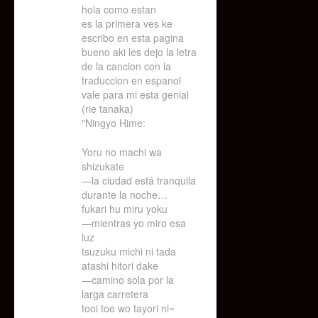
hola como estan
es la primera ves ke
escribo en esta pagina
bueno aki les dejo la letra
de la cancion con la
traduccion en espanol
vale para mi esta genial
(rie tanaka)
"Ningyo Hime:
Yoru no machi wa
shizukate
—la ciudad está tranquila
durante la noche…
fukari hu miru yoku
—mientras yo miro esa
luz
tsuzuku michi ni tada
atashi hitori dake
—camino sola por la
larga carretera
tooi toe wo tayori ni~