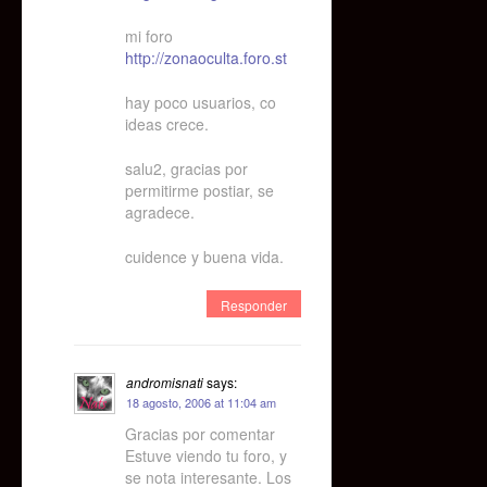
mi foro
http://zonaoculta.foro.st
hay poco usuarios, co
ideas crece.
salu2, gracias por
permitirme postiar, se
agradece.
cuidence y buena vida.
Responder
andromisnati
says:
18 agosto, 2006 at 11:04 am
Gracias por comentar
Estuve viendo tu foro, y
se nota interesante. Los