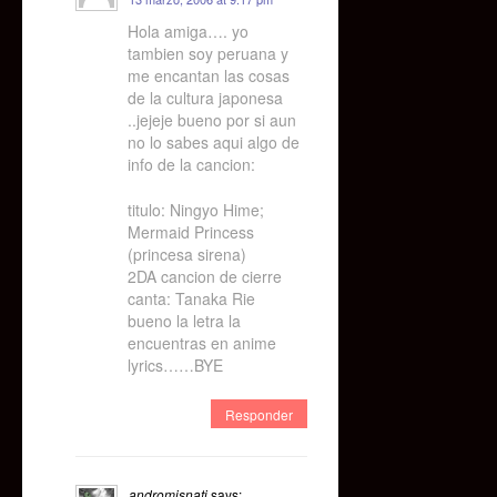
Hola amiga…. yo
tambien soy peruana y
me encantan las cosas
de la cultura japonesa
..jejeje bueno por si aun
no lo sabes aqui algo de
info de la cancion:
titulo: Ningyo Hime;
Mermaid Princess
(princesa sirena)
2DA cancion de cierre
canta: Tanaka Rie
bueno la letra la
encuentras en anime
lyrics……BYE
Responder
andromisnati
says: