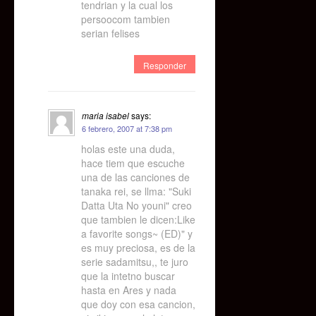
tendrian y la cual los
persoocom tambien
serian felises
Responder
maria isabel
says:
6 febrero, 2007 at 7:38 pm
holas este una duda,
hace tiem que escuche
una de las canciones de
tanaka rei, se llma: "Suki
Datta Uta No youni" creo
que tambien le dicen:Like
a favorite songs~ (ED)" y
es muy preciosa, es de la
serie sadamitsu,, te juro
que la intetno buscar
hasta en Ares y nada
que doy con esa cancion,