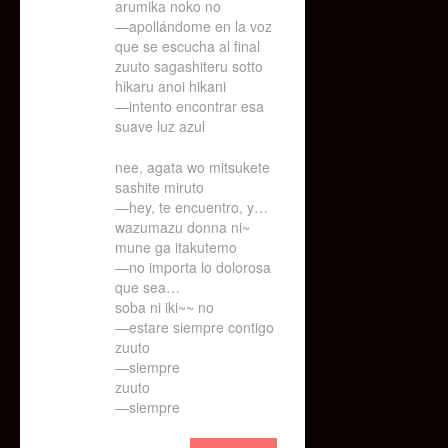
arumika noko no
—apollándome en la voz
que se escucha al final
zuuto sagashiteru sotto
hikaru anoi hikani
—intento encontrar esa
suave luz azul
nee, agata wo mitsukete
sashite miruto
—hey, te encuentro, y…
wazumazu donna ni~
mune ga itakutemo
—no importa lo dolorosa
que sea…
soba ni iki~~ no
—estare siempre contigo
zuuto
—siempre
zuuto
—siempre