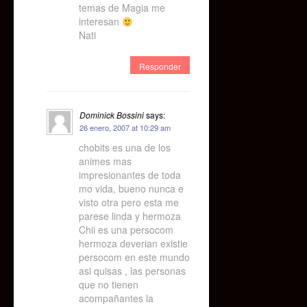
temas de Magia me
interesan
Nati
Responder
Dominick Bossini
says:
26 enero, 2007 at 10:29 am
chobits es una de los
animes mas
impresionantes de toda
mo vida, bueno nunca e
visto otra pero esta me
parese linda y hermoza
Chii es una persocom
hermoza deverian existie
persocom en este mundo
asi quisas , las personas
que no tienen
acompañantes la