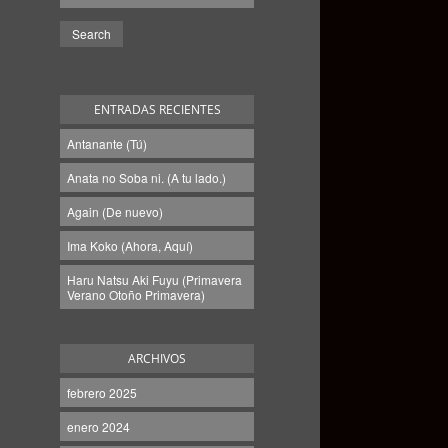
ENTRADAS RECIENTES
Antanante (Tú)
Anata no Soba ni. (A tu lado.)
Again (De nuevo)
Ima Koko (Ahora, Aquí)
Haru Natsu Aki Fuyu (Primavera
Verano Otoño Primavera)
ARCHIVOS
febrero 2025
enero 2024