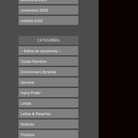
noviembre 2005
octubre 2005
CATEGORÍAS
– Índice de canciones –
Cosas Random
Emociones Literarias
General
Harry Potter
Letras
Letras & Reseñas
Noticias
Pedidos