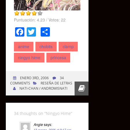
Puntuación:
4.23
/ Votos:
22
Facebook
Twitter
Compartir
anime
chobits
clamp
ningyo hime
princesa
ENERO 3RD, 2006
34
COMMENTS
RESEÑA DE LETRAS
NATI-CHAN / ANDROMISNATI
34 thoughts on “
Ningyo Hime
”
Angie
says:
13 marzo, 2006 at 9:17 pm