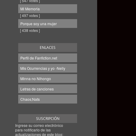
[ 547 votes ]
Mi Memoria
[ 497 votes ]
Porque soy una mujer
[ 438 votes ]
ENLACES
Perfil de Fanfiction.net
Mis Ocurrencias y yo -Nelly
Minna no Nihongo
Letras de canciones
Chaos;Nats
SUSCRIPCIÓN
Ingrese su correo electrónico
para notificarlo de las
actualizaciones de este blog: