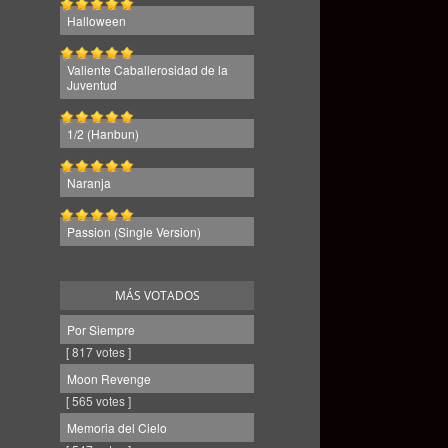
Halloween
Valiente Caballerosidad de la
Juventud
1/2 (Hanbun)
Naranja
Passion (Single Version)
MÁS VOTADOS
Por Siempre
[ 817 votes ]
Moon Revenge
[ 565 votes ]
Memoria del Cielo