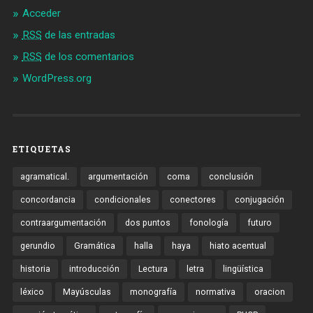
Acceder
RSS
de las entradas
RSS
de los comentarios
WordPress.org
ETIQUETAS
agramatical.
argumentación
coma
conclusión
concordancia
condicionales
conectores
conjugación
contraargumentación
dos puntos
fonología
futuro
gerundio
Gramática
halla
haya
hiato acentual
historia
introducción
Lectura
letra
lingüística
léxico
Mayúsculas
monografía
normativa
oracion