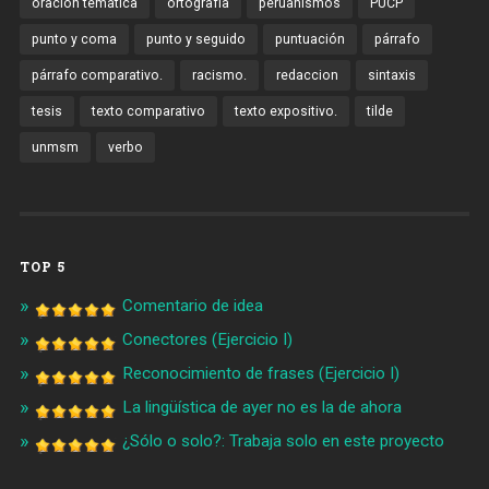
oración temática
ortografía
peruanismos
PUCP
punto y coma
punto y seguido
puntuación
párrafo
párrafo comparativo.
racismo.
redaccion
sintaxis
tesis
texto comparativo
texto expositivo.
tilde
unmsm
verbo
TOP 5
Comentario de idea
Conectores (Ejercicio I)
Reconocimiento de frases (Ejercicio I)
La lingüística de ayer no es la de ahora
¿Sólo o solo?: Trabaja solo en este proyecto