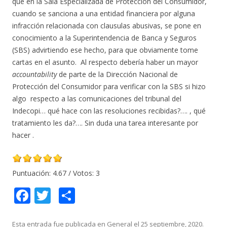
que en la Sala Especializada de Protección del Consumidor,
cuando se sanciona a una entidad financiera por alguna
infracción relacionada con clausulas abusivas, se pone en
conocimiento a la Superintendencia de Banca y Seguros
(SBS) advirtiendo ese hecho, para que obviamente tome
cartas en el asunto. Al respecto debería haber un mayor
accountability
de parte de la Dirección Nacional de
Protección del Consumidor para verificar con la SBS si hizo
algo respecto a las comunicaciones del tribunal del
Indecopi… qué hace con las resoluciones recibidas?…. , qué
tratamiento les da?…. Sin duda una tarea interesante por
hacer .
Puntuación:
4.67
/ Votos:
3
F
T
C
ac
w
o
Esta entrada fue publicada en
General
el
25 septiembre, 2020
.