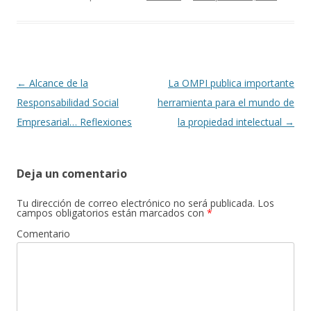
e
itt
m
b
er
p
o
ar
o
ti
k
r
Navegación
←
Alcance de la
La OMPI publica importante
de
Responsabilidad Social
herramienta para el mundo de
entradas
Empresarial… Reflexiones
la propiedad intelectual
→
Deja un comentario
Tu dirección de correo electrónico no será publicada.
Los
campos obligatorios están marcados con
*
Comentario