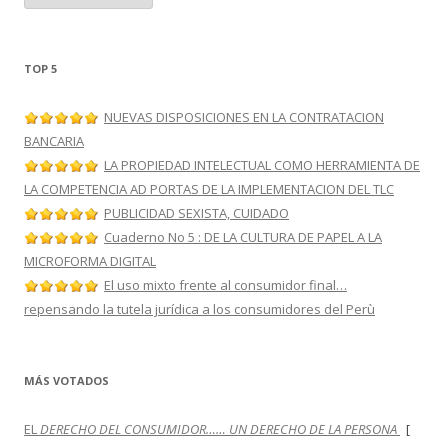
t
e
g
o
r
TOP 5
í
a
s
NUEVAS DISPOSICIONES EN LA CONTRATACION
BANCARIA
LA PROPIEDAD INTELECTUAL COMO HERRAMIENTA DE
LA COMPETENCIA AD PORTAS DE LA IMPLEMENTACION DEL TLC
PUBLICIDAD SEXISTA, CUIDADO
Cuaderno No 5 : DE LA CULTURA DE PAPEL A LA
MICROFORMA DIGITAL
El uso mixto frente al consumidor final…
repensando la tutela jurídica a los consumidores del Perù
MÁS VOTADOS
EL
DERECHO DEL CONSUMIDOR…… UN DERECHO DE LA PERSONA
[