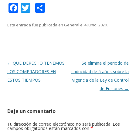
F
T
C
ac
w
o
e
itt
m
Esta entrada fue publicada en
General
el
4 junio, 2020
.
b
er
p
o
ar
o
ti
k
r
Navegación
←
QUÉ DERECHO TENEMOS
Se elimina el periodo de
de
LOS COMPRADORES EN
caducidad de 5 años sobre la
entradas
ESTOS TIEMPOS
vigencia de la Ley de Control
de Fusiones
→
Deja un comentario
Tu dirección de correo electrónico no será publicada.
Los
campos obligatorios están marcados con
*