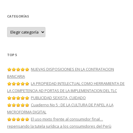
CATEGORÍAS
C
a
t
e
g
o
r
TOP 5
í
a
s
NUEVAS DISPOSICIONES EN LA CONTRATACION
BANCARIA
LA PROPIEDAD INTELECTUAL COMO HERRAMIENTA DE
LA COMPETENCIA AD PORTAS DE LA IMPLEMENTACION DEL TLC
PUBLICIDAD SEXISTA, CUIDADO
Cuaderno No 5 : DE LA CULTURA DE PAPEL A LA
MICROFORMA DIGITAL
El uso mixto frente al consumidor final…
repensando la tutela jurídica a los consumidores del Perù