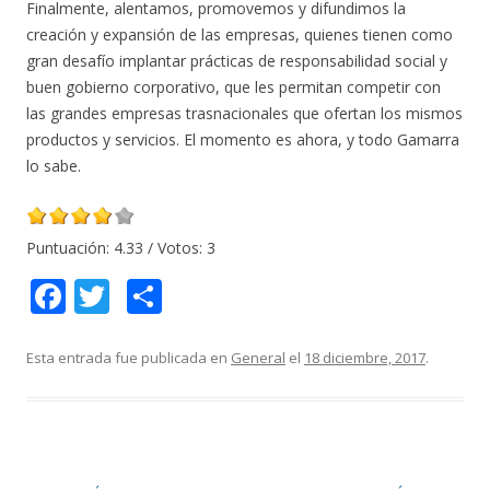
Finalmente, alentamos, promovemos y difundimos la
creación y expansión de las empresas, quienes tienen como
gran desafío implantar prácticas de responsabilidad social y
buen gobierno corporativo, que les permitan competir con
las grandes empresas trasnacionales que ofertan los mismos
productos y servicios. El momento es ahora, y todo Gamarra
lo sabe.
Puntuación:
4.33
/ Votos:
3
F
T
C
ac
w
o
e
itt
m
Esta entrada fue publicada en
General
el
18 diciembre, 2017
.
b
er
p
o
ar
o
ti