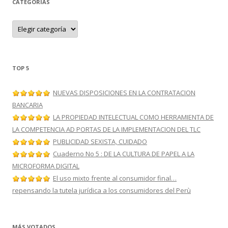
CATEGORÍAS
C
a
t
e
g
o
r
TOP 5
í
a
s
NUEVAS DISPOSICIONES EN LA CONTRATACION
BANCARIA
LA PROPIEDAD INTELECTUAL COMO HERRAMIENTA DE
LA COMPETENCIA AD PORTAS DE LA IMPLEMENTACION DEL TLC
PUBLICIDAD SEXISTA, CUIDADO
Cuaderno No 5 : DE LA CULTURA DE PAPEL A LA
MICROFORMA DIGITAL
El uso mixto frente al consumidor final…
repensando la tutela jurídica a los consumidores del Perù
MÁS VOTADOS