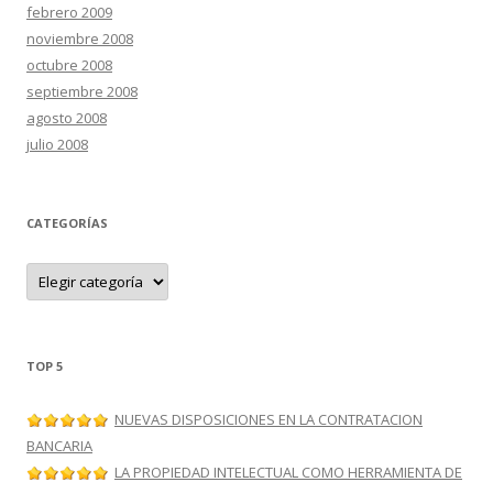
febrero 2009
noviembre 2008
octubre 2008
septiembre 2008
agosto 2008
julio 2008
CATEGORÍAS
C
a
t
e
g
o
r
TOP 5
í
a
s
NUEVAS DISPOSICIONES EN LA CONTRATACION
BANCARIA
LA PROPIEDAD INTELECTUAL COMO HERRAMIENTA DE