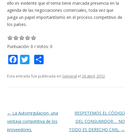
ello es evidente que el tema tiene marcada presencia en la
agenda de las negociaciones comerciales, toda vez que
juega un papel importantísimo en el proceso competitivo de
los países.
Puntuación:
0
/ Votos:
0
F
T
C
ac
w
o
e
itt
m
Esta entrada fue publicada en
General
el
26 abril, 2012
.
b
er
p
o
ar
o
ti
k
r
Navegación
←
La Autorregulacion, una
RESPETEMOS EL CÓDIGO
de
ventaja competitiva de los
DEL CONSUMIDOR…. NO
entradas
proveedores.
TODO ES DERECHO CIVIL.
→