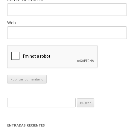
Web
B
u
s
c
ENTRADAS RECIENTES
a