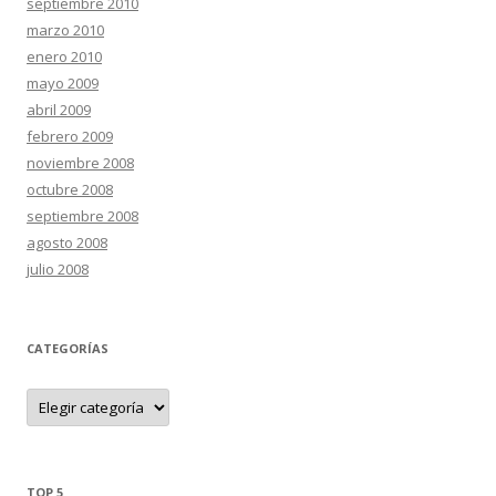
septiembre 2010
marzo 2010
enero 2010
mayo 2009
abril 2009
febrero 2009
noviembre 2008
octubre 2008
septiembre 2008
agosto 2008
julio 2008
CATEGORÍAS
C
a
t
e
g
o
r
TOP 5