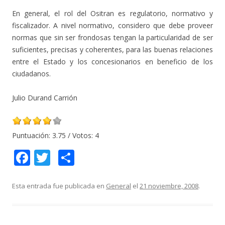
En general, el rol del Ositran es regulatorio, normativo y
fiscalizador. A nivel normativo, considero que debe proveer
normas que sin ser frondosas tengan la particularidad de ser
suficientes, precisas y coherentes, para las buenas relaciones
entre el Estado y los concesionarios en beneficio de los
ciudadanos.
Julio Durand Carrión
Puntuación:
3.75
/ Votos:
4
F
T
C
ac
w
o
e
itt
m
Esta entrada fue publicada en
General
el
21 noviembre, 2008
.
b
er
p
o
ar