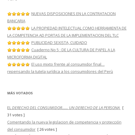
í
a
s
NUEVAS DISPOSICIONES EN LA CONTRATACION
BANCARIA
LA PROPIEDAD INTELECTUAL COMO HERRAMIENTA DE
LA COMPETENCIA AD PORTAS DE LA IMPLEMENTACION DEL TLC
PUBLICIDAD SEXISTA, CUIDADO
Cuaderno No 5 : DE LA CULTURA DE PAPEL A LA
MICROFORMA DIGITAL
El uso mixto frente al consumidor final…
repensando la tutela jurídica a los consumidores del Perù
MÁS VOTADOS
EL
DERECHO DEL CONSUMIDOR…… UN DERECHO DE LA PERSONA
[
31 votes ]
Comentando la nueva legislacion de competencia y protección
del consumidor
[ 26 votes ]