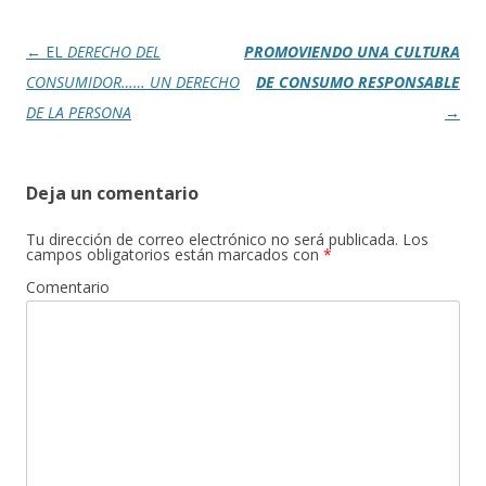
o
ti
k
r
Navegación
←
EL
DERECHO DEL
PROMOVIENDO UNA CULTURA
de
CONSUMIDOR…… UN DERECHO
DE CONSUMO RESPONSABLE
entradas
DE LA PERSONA
→
Deja un comentario
Tu dirección de correo electrónico no será publicada.
Los
campos obligatorios están marcados con
*
Comentario