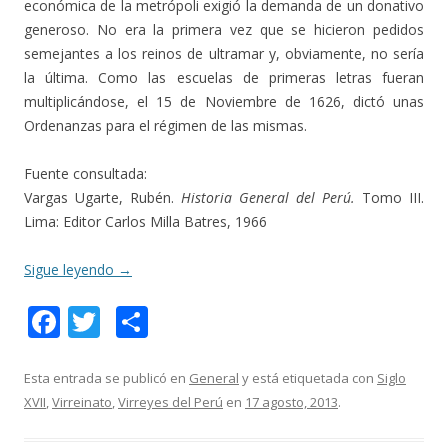
económica de la metrópoli exigió la demanda de un donativo
generoso. No era la primera vez que se hicieron pedidos
semejantes a los reinos de ultramar y, obviamente, no sería
la última. Como las escuelas de primeras letras fueran
multiplicándose, el 15 de Noviembre de 1626, dictó unas
Ordenanzas para el régimen de las mismas.
Fuente consultada:
Vargas Ugarte, Rubén.
Historia General del Perú.
Tomo III.
Lima: Editor Carlos Milla Batres, 1966
Sigue leyendo
→
F
T
C
ac
w
o
e
itt
m
Esta entrada se publicó en
General
y está etiquetada con
Siglo
XVII
,
Virreinato
,
Virreyes del Perú
en
17 agosto, 2013
.
b
er
p