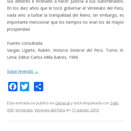
sus deberes e inclinado a hacer justicia a sus subordinados.
En los diez años que le tocó gobernar el Virreinato del Perú,
nada vino a turbar la tranquilidad del Reino; sin embargo, es
importante mencionar que los tiempos no eran los de mayor
prosperidad.
Fuente consultada:
Vargas Ugarte, Rubén.
Historia General del Perú.
Tomo III.
Lima: Editor Carlos Milla Batres, 1966
Sigue leyendo
→
F
T
C
ac
w
o
e
itt
m
Esta entrada se publicó en
General
y está etiquetada con
Siglo
XVII
,
Virreinato
,
Virreyes del Perú
en
17 agosto, 2013
.
b
er
p
o
ar