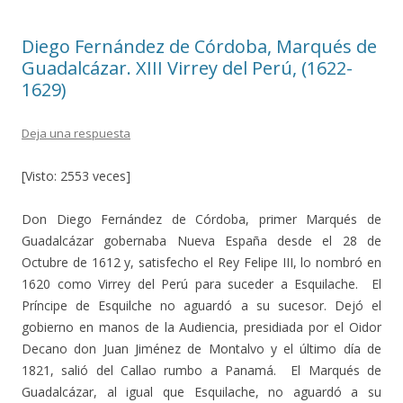
o
ti
k
r
Diego Fernández de Córdoba, Marqués de
Guadalcázar. XIII Virrey del Perú, (1622-
1629)
Deja una respuesta
[Visto: 2553 veces]
Don Diego Fernández de Córdoba, primer Marqués de
Guadalcázar gobernaba Nueva España desde el 28 de
Octubre de 1612 y, satisfecho el Rey Felipe III, lo nombró en
1620 como Virrey del Perú para suceder a Esquilache. El
Príncipe de Esquilche no aguardó a su sucesor. Dejó el
gobierno en manos de la Audiencia, presidiada por el Oidor
Decano don Juan Jiménez de Montalvo y el último día de
1821, salió del Callao rumbo a Panamá. El Marqués de
Guadalcázar, al igual que Esquilache, no aguardó a su