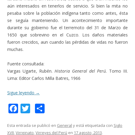
aún interesados en tenerlos de servicio. Si bien la mita no
pesaba sobre la población indígena tanto como antes, ésta
se seguía manteniendo. Un acontecimiento importante
durante su gobierno fue el terremoto del 31 de Marzo de
1650 que sobrevino en el Cuzco. Los daños materiales
fueron crecidos, aun cuando las pérdidas de vidas no fueron
muchas.
Fuente consultada:
Vargas Ugarte, Rubén.
Historia General del Perú.
Tomo III.
Lima: Editor Carlos Milla Batres, 1966
Sigue leyendo
→
F
T
C
ac
w
o
e
itt
m
Esta entrada se publicó en
General
y está etiquetada con
Siglo
XVII
,
Virreinato
,
Virreyes del Perú
en
17 agosto, 2013
.