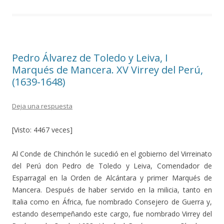
b
er
p
o
ar
o
ti
k
r
Pedro Álvarez de Toledo y Leiva, I
Marqués de Mancera. XV Virrey del Perú,
(1639-1648)
Deja una respuesta
[Visto: 4467 veces]
Al Conde de Chinchón le sucedió en el gobierno del Virreinato
del Perú don Pedro de Toledo y Leiva, Comendador de
Esparragal en la Orden de Alcántara y primer Marqués de
Mancera. Después de haber servido en la milicia, tanto en
Italia como en África, fue nombrado Consejero de Guerra y,
estando desempeñando este cargo, fue nombrado Virrey del