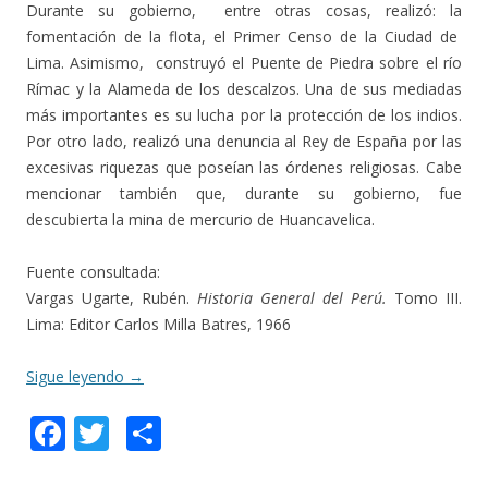
Durante su gobierno, entre otras cosas, realizó: la
fomentación de la flota, el Primer Censo de la Ciudad de
Lima. Asimismo, construyó el Puente de Piedra sobre el río
Rímac y la Alameda de los descalzos. Una de sus mediadas
más importantes es su lucha por la protección de los indios.
Por otro lado, realizó una denuncia al Rey de España por las
excesivas riquezas que poseían las órdenes religiosas. Cabe
mencionar también que, durante su gobierno, fue
descubierta la mina de mercurio de Huancavelica.
Fuente consultada:
Vargas Ugarte, Rubén.
Historia General del Perú.
Tomo III.
Lima: Editor Carlos Milla Batres, 1966
Sigue leyendo
→
F
T
C
ac
w
o