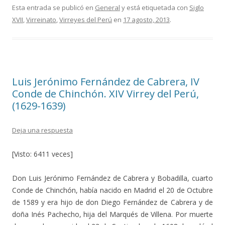
e
itt
m
Esta entrada se publicó en
General
y está etiquetada con
Siglo
XVII
,
Virreinato
,
Virreyes del Perú
en
17 agosto, 2013
.
b
er
p
o
ar
o
ti
k
r
Luis Jerónimo Fernández de Cabrera, IV
Conde de Chinchón. XIV Virrey del Perú,
(1629-1639)
Deja una respuesta
[Visto: 6411 veces]
Don Luis Jerónimo Fernández de Cabrera y Bobadilla, cuarto
Conde de Chinchón, había nacido en Madrid el 20 de Octubre
de 1589 y era hijo de don Diego Fernández de Cabrera y de
doña Inés Pachecho, hija del Marqués de Villena. Por muerte