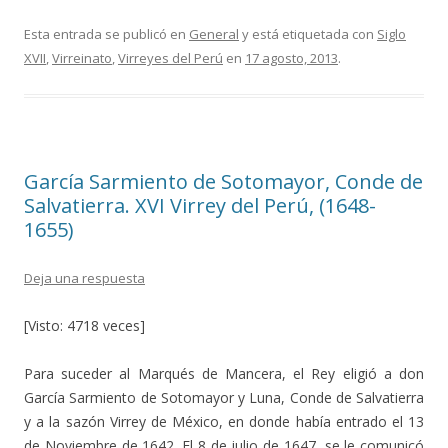
ac
w
o
e
itt
m
Esta entrada se publicó en
General
y está etiquetada con
Siglo
XVII
,
Virreinato
,
Virreyes del Perú
en
17 agosto, 2013
.
b
er
p
o
ar
o
ti
k
r
García Sarmiento de Sotomayor, Conde de
Salvatierra. XVI Virrey del Perú, (1648-
1655)
Deja una respuesta
[Visto: 4718 veces]
Para suceder al Marqués de Mancera, el Rey eligió a don
García Sarmiento de Sotomayor y Luna, Conde de Salvatierra
y a la sazón Virrey de México, en donde había entrado el 13
de Noviembre de 1642. El 8 de julio de 1647, se le comunicó