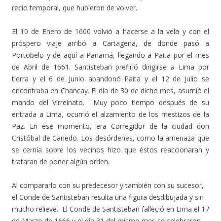
recio temporal, que hubieron de volver.
El 10 de Enero de 1600 volvió a hacerse a la vela y con el
próspero viaje arribó a Cartagena, de donde pasó a
Portobelo y de aquí a Panamá, llegando a Paita por el mes
de Abril de 1661. Santisteban prefirió dirigirse a Lima por
tierra y el 6 de Junio abandonó Paita y el 12 de Julio se
encontraba en Chancay. El día de 30 de dicho mes, asumió el
mando del Virreinato. Muy poco tiempo después de su
entrada a Lima, ocurrió el alzamiento de los mestizos de la
Paz. En ese momento, era Corregidor de la ciudad don
Cristóbal de Canedo. Los desórdenes, como la amenaza que
se cernía sobre los vecinos hizo que éstos reaccionaran y
trataran de poner algún orden.
Al compararlo con su predecesor y también con su sucesor,
el Conde de Santisteban resulta una figura desdibujada y sin
mucho relieve. El Conde de Santisteban falleció en Lima el 17
de Marzo de 1666 y el día 31 del mismo mes se celebraron