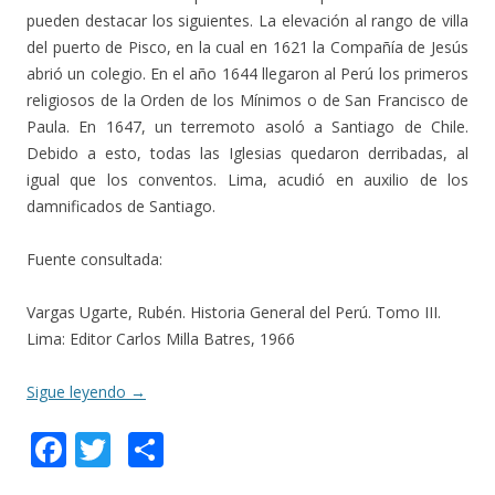
pueden destacar los siguientes. La elevación al rango de villa
del puerto de Pisco, en la cual en 1621 la Compañía de Jesús
abrió un colegio. En el año 1644 llegaron al Perú los primeros
religiosos de la Orden de los Mínimos o de San Francisco de
Paula. En 1647, un terremoto asoló a Santiago de Chile.
Debido a esto, todas las Iglesias quedaron derribadas, al
igual que los conventos. Lima, acudió en auxilio de los
damnificados de Santiago.
Fuente consultada:
Vargas Ugarte, Rubén. Historia General del Perú. Tomo III.
Lima: Editor Carlos Milla Batres, 1966
Sigue leyendo
→
F
T
C
ac
w
o