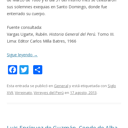
sus solemnes exequias en Santo Domingo, donde fue
enterrado su cuerpo.
Fuente consultada:
Vargas Ugarte, Rubén.
Historia General del Perú.
Tomo III.
Lima: Editor Carlos Milla Batres, 1966
Sigue leyendo
→
F
T
C
ac
w
o
e
itt
m
Esta entrada se publicó en
General
y está etiquetada con
Siglo
XVII
,
Virreinato
,
Virreyes del Perú
en
17 agosto, 2013
.
b
er
p
o
ar
o
ti
k
r
Luis Enríquez de Guzmán, Conde de Alba