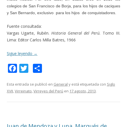
colegios de San Francisco de Borja, para los hijos de caciques
y San Bernardo, exclusivo para los hijos de conquistadores.
Fuente consultada:
Vargas Ugarte, Rubén.
Historia General del Perú.
Tomo III.
Lima: Editor Carlos Milla Batres, 1966
Sigue leyendo
→
F
T
C
ac
w
o
e
itt
m
Esta entrada se publicó en
General
y está etiquetada con
Siglo
XVII
,
Virreinato
,
Virreyes del Perú
en
17 agosto, 2013
.
b
er
p
o
ar
o
ti
k
r
Juan de Mendoza y Luna, Marqués de