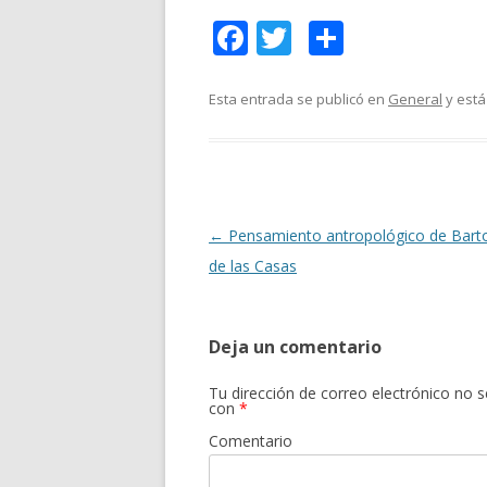
F
T
C
ac
w
o
e
itt
m
Esta entrada se publicó en
General
y está
b
er
p
o
ar
o
ti
k
r
Navegación
←
Pensamiento antropológico de Bar
de
de las Casas
entradas
Deja un comentario
Tu dirección de correo electrónico no s
con
*
Comentario