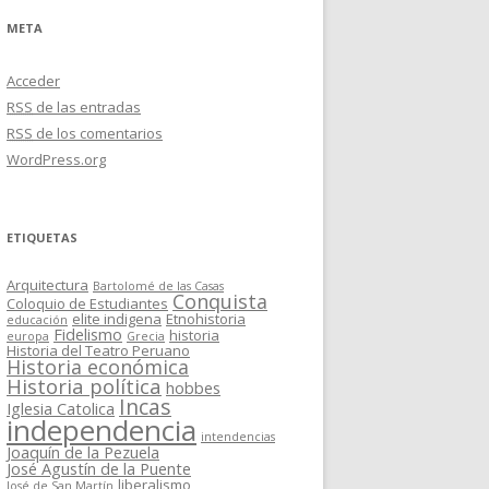
META
Acceder
RSS
de las entradas
RSS
de los comentarios
WordPress.org
ETIQUETAS
Arquitectura
Bartolomé de las Casas
Conquista
Coloquio de Estudiantes
elite indigena
Etnohistoria
educación
Fidelismo
historia
europa
Grecia
Historia del Teatro Peruano
Historia económica
Historia política
hobbes
Incas
Iglesia Catolica
independencia
intendencias
Joaquín de la Pezuela
José Agustín de la Puente
liberalismo
José de San Martín