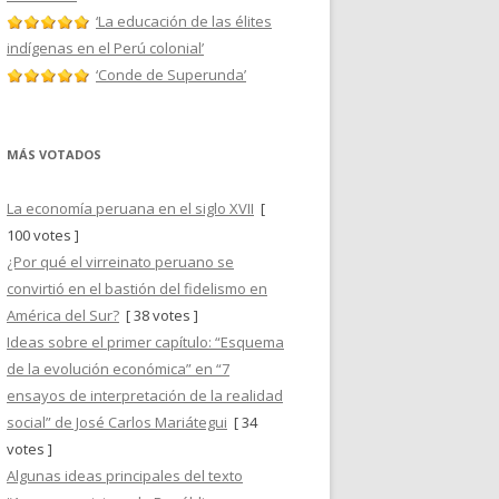
‘La educación de las élites
indígenas en el Perú colonial’
‘Conde de Superunda’
MÁS VOTADOS
La economía peruana en el siglo XVII
[
100 votes ]
¿Por qué el virreinato peruano se
convirtió en el bastión del fidelismo en
América del Sur?
[ 38 votes ]
Ideas sobre el primer capítulo: “Esquema
de la evolución económica” en “7
ensayos de interpretación de la realidad
social” de José Carlos Mariátegui
[ 34
votes ]
Algunas ideas principales del texto