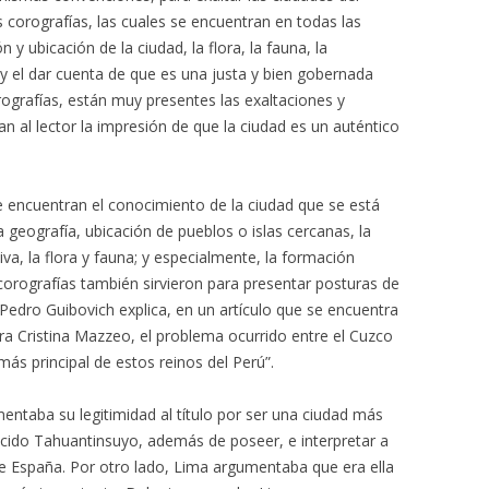
s corografías, las cuales se encuentran en todas las
 y ubicación de la ciudad, la flora, la fauna, la
l y el dar cuenta de que es una justa y bien gobernada
orografías, están muy presentes las exaltaciones y
an al lector la impresión de que la ciudad es un auténtico
se encuentran el conocimiento de la ciudad que se está
la geografía, ubicación de pueblos o islas cercanas, la
iva, la flora y fauna; y especialmente, la formación
s corografías también sirvieron para presentar posturas de
r Pedro Guibovich explica, en un artículo que se encuentra
tora Cristina Mazzeo, el problema ocurrido entre el Cuzco
más principal de estos reinos del Perú”.
entaba su legitimidad al título por ser una ciudad más
ecido Tahuantinsuyo, además de poseer, e interpretar a
 España. Por otro lado, Lima argumentaba que era ella