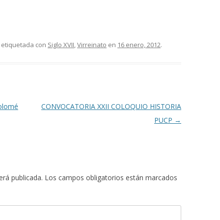
 etiquetada con
Siglo XVII
,
Virreinato
en
16 enero, 2012
.
tolomé
CONVOCATORIA XXII COLOQUIO HISTORIA
PUCP
→
erá publicada.
Los campos obligatorios están marcados