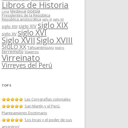
Libros de Historia
poesía
Medieval
Lima
Presidentes de la República
República aristocrática
siglo XI
siglo XII
siglo XIX
siglo XIV
siglo XIII
siglo XVI
siglo XV
Siglo XVII
Siglo XVIII
SIGLO XX
Tahuantinsuyu
teatro
terremoto
Viajeros
Virreinato
Virreyes del Perú
TOP 5
Las Corografías coloniales
San Martín y el Perú.
Planteamiento Doctrinario
‘Los Incas y el poder de sus
ancestros’