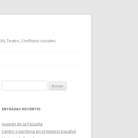
), Teatro, Conflictos sociales.
B
u
s
c
ENTRADAS RECIENTES
a
r
Joaquín de la Pezuela
:
Centro y periferia en el Imperio Español