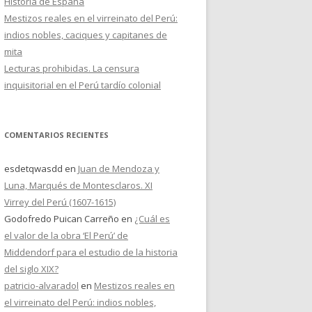
Historia de España
Mestizos reales en el virreinato del Perú:
indios nobles, caciques y capitanes de
mita
Lecturas prohibidas. La censura
inquisitorial en el Perú tardío colonial
COMENTARIOS RECIENTES
esdetqwasdd
en
Juan de Mendoza y
Luna, Marqués de Montesclaros. XI
Virrey del Perú (1607-1615)
Godofredo Puican Carreño
en
¿Cuál es
el valor de la obra ‘El Perú’ de
Middendorf para el estudio de la historia
del siglo XIX?
patricio-alvaradol
en
Mestizos reales en
el virreinato del Perú: indios nobles,