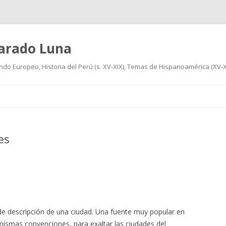
varado Luna
undo Europeo, Historia del Perú (s. XV-XIX), Temas de Hispanoamérica (XV-XIX
Ir
al
contenido
es
 de descripción de una ciudad. Una fuente muy popular en
 mismas convenciones, para exaltar las ciudades del