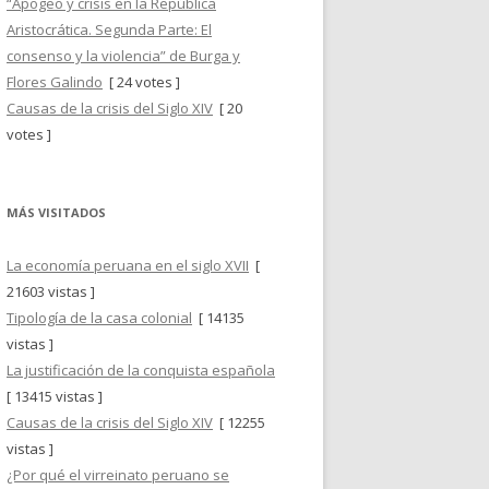
“Apogeo y crisis en la República
Aristocrática. Segunda Parte: El
consenso y la violencia” de Burga y
Flores Galindo
[ 24 votes ]
Causas de la crisis del Siglo XIV
[ 20
votes ]
MÁS VISITADOS
La economía peruana en el siglo XVII
[
21603 vistas ]
Tipología de la casa colonial
[ 14135
vistas ]
La justificación de la conquista española
[ 13415 vistas ]
Causas de la crisis del Siglo XIV
[ 12255
vistas ]
¿Por qué el virreinato peruano se