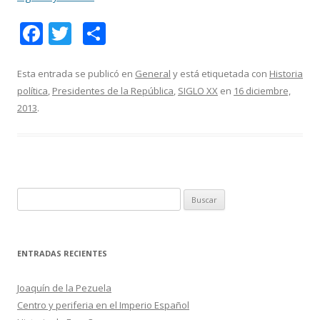
F
T
C
ac
w
o
e
itt
m
Esta entrada se publicó en
General
y está etiquetada con
Historia
política
,
Presidentes de la República
,
SIGLO XX
en
16 diciembre,
b
er
p
2013
.
o
ar
o
ti
k
r
B
u
s
c
ENTRADAS RECIENTES
a
r
Joaquín de la Pezuela
:
Centro y periferia en el Imperio Español