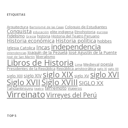
ETIQUETAS
Arquitectura
Coloquio de Estudiantes
Bartolomé de las Casas
Conquista
elite indigena
Etnohistoria
educación
europa
Fidelismo
historia
Historia del Teatro Peruano
Grecia
Historia política
Historia económica
hobbes
independencia
Incas
Iglesia Catolica
Joaquín de la Pezuela
José Agustín de la Puente
intendencias
liberalismo
José de San Martín
Libros de Historia
poesía
Medieval
Lima
Presidentes de la República
República aristocrática
siglo XI
siglo XII
siglo XIX
siglo XVI
siglo XIV
siglo XIII
siglo XV
Siglo XVII
Siglo XVIII
SIGLO XX
terremoto
Tahuantinsuyu
Viajeros
teatro
Virreinato
Virreyes del Perú
TOP 5