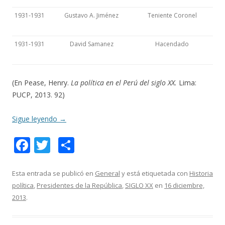
1931-1931
Gustavo A. Jiménez
Teniente Coronel
1931-1931
David Samanez
Hacendado
(En Pease, Henry.
La política en el Perú del siglo XX.
Lima:
PUCP, 2013. 92)
Sigue leyendo
→
F
T
C
ac
w
o
e
itt
m
Esta entrada se publicó en
General
y está etiquetada con
Historia
política
,
Presidentes de la República
,
SIGLO XX
en
16 diciembre,
b
er
p
2013
.
o
ar