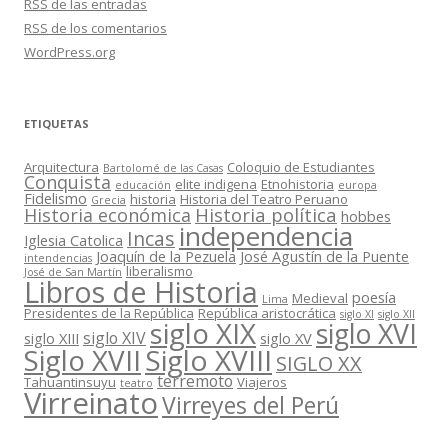
RSS
de las entradas
RSS
de los comentarios
WordPress.org
ETIQUETAS
Arquitectura
Coloquio de Estudiantes
Bartolomé de las Casas
Conquista
elite indigena
Etnohistoria
educación
europa
Fidelismo
historia
Historia del Teatro Peruano
Grecia
Historia política
Historia económica
hobbes
independencia
Incas
Iglesia Catolica
Joaquín de la Pezuela
José Agustín de la Puente
intendencias
liberalismo
José de San Martín
Libros de Historia
poesía
Medieval
Lima
Presidentes de la República
República aristocrática
siglo XI
siglo XII
siglo XIX
siglo XVI
siglo XIV
siglo XIII
siglo XV
Siglo XVII
Siglo XVIII
SIGLO XX
terremoto
Tahuantinsuyu
Viajeros
teatro
Virreinato
Virreyes del Perú