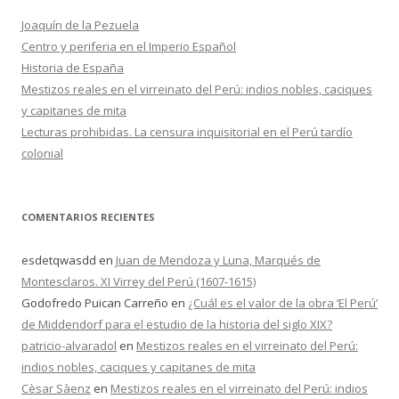
r
Joaquín de la Pezuela
:
Centro y periferia en el Imperio Español
Historia de España
Mestizos reales en el virreinato del Perú: indios nobles, caciques
y capitanes de mita
Lecturas prohibidas. La censura inquisitorial en el Perú tardío
colonial
COMENTARIOS RECIENTES
esdetqwasdd
en
Juan de Mendoza y Luna, Marqués de
Montesclaros. XI Virrey del Perú (1607-1615)
Godofredo Puican Carreño
en
¿Cuál es el valor de la obra ‘El Perú’
de Middendorf para el estudio de la historia del siglo XIX?
patricio-alvaradol
en
Mestizos reales en el virreinato del Perú:
indios nobles, caciques y capitanes de mita
Cèsar Sàenz
en
Mestizos reales en el virreinato del Perú: indios