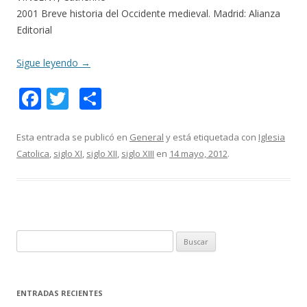
2001 Breve historia del Occidente medieval. Madrid: Alianza
Editorial
Sigue leyendo
→
F
T
C
ac
w
o
e
itt
m
Esta entrada se publicó en
General
y está etiquetada con
Iglesia
Catolica
,
siglo XI
,
siglo XII
,
siglo XIII
en
14 mayo, 2012
.
b
er
p
o
ar
o
ti
k
r
B
u
s
c
ENTRADAS RECIENTES
a