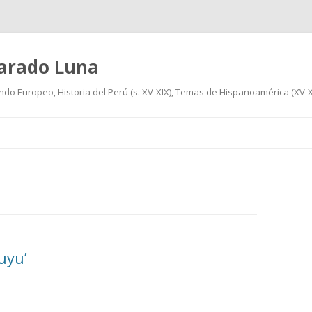
varado Luna
undo Europeo, Historia del Perú (s. XV-XIX), Temas de Hispanoamérica (XV-XIX
Ir
al
contenido
uyu’