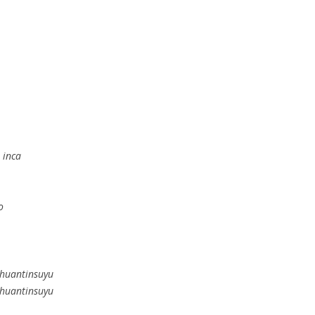
 inca
o
ahuantinsuyu
ahuantinsuyu