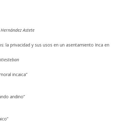
o Hernández Astete
: la privacidad y sus usos en un asentamiento Inca en
ntiesteban
 moral incaica”
mundo andino”
aico”