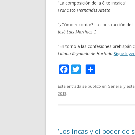
“La composición de la élite incaica”
Francisco Hernández Astete
“¿Cómo recordar? La construcción de las
José Luis Martínez C
“En torno a las confesiones prehispánica
Liliana Regalado de Hurtado
Sigue ley
F
T
C
ac
w
o
e
itt
m
Esta entrada se publicó en
General
y está
2013
.
b
er
p
o
ar
o
ti
k
r
‘Los Incas y el poder de 