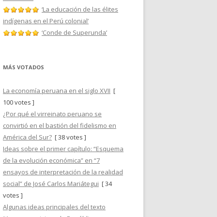
‘La educación de las élites
indígenas en el Perú colonial’
‘Conde de Superunda’
MÁS VOTADOS
La economía peruana en el siglo XVII
[
100 votes ]
¿Por qué el virreinato peruano se
convirtió en el bastión del fidelismo en
América del Sur?
[ 38 votes ]
Ideas sobre el primer capítulo: “Esquema
de la evolución económica” en “7
ensayos de interpretación de la realidad
social” de José Carlos Mariátegui
[ 34
votes ]
Algunas ideas principales del texto