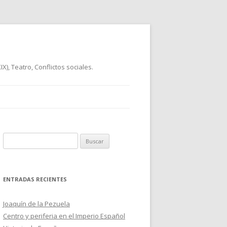
), Teatro, Conflictos sociales.
B
u
s
c
ENTRADAS RECIENTES
a
r
Joaquín de la Pezuela
:
Centro y periferia en el Imperio Español