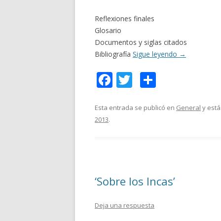
Reflexiones finales
Glosario
Documentos y siglas citados
Bibliografía
Sigue leyendo
→
F
T
C
ac
w
o
e
itt
m
Esta entrada se publicó en
General
y está
2013
.
b
er
p
o
ar
o
ti
k
r
‘Sobre los Incas’
Deja una respuesta