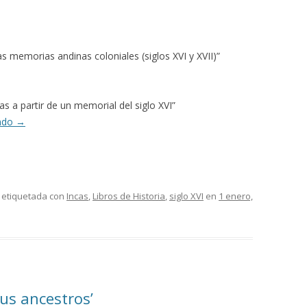
 memorias andinas coloniales (siglos XVI y XVII)”
s a partir de un memorial del siglo XVI”
endo
→
 etiquetada con
Incas
,
Libros de Historia
,
siglo XVI
en
1 enero,
sus ancestros’