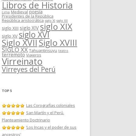
Libros de Historia
poesía
Medieval
Lima
Presidentes de la República
República aristocrática
siglo XI
siglo XII
siglo XIX
siglo XIV
siglo XIII
siglo XVI
siglo XV
Siglo XVII
Siglo XVIII
SIGLO XX
Tahuantinsuyu
teatro
terremoto
Viajeros
Virreinato
Virreyes del Perú
TOP 5
Las Corografías coloniales
San Martín y el Perú.
Planteamiento Doctrinario
‘Los Incas y el poder de sus
ancestros’