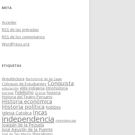
META
Acceder
RSS
de las entradas
RSS
de los comentarios
WordPress.org
ETIQUETAS
Arquitectura
Bartolomé de las Casas
Conquista
Coloquio de Estudiantes
elite indigena
Etnohistoria
educación
Fidelismo
historia
europa
Grecia
Historia del Teatro Peruano
Historia económica
Historia política
hobbes
Incas
Iglesia Catolica
independencia
intendencias
Joaquín de la Pezuela
José Agustín de la Puente
liberalismo
José de San Martín