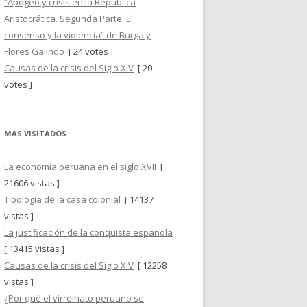
“Apogeo y crisis en la República
Aristocrática. Segunda Parte: El
consenso y la violencia” de Burga y
Flores Galindo
[ 24 votes ]
Causas de la crisis del Siglo XIV
[ 20
votes ]
MÁS VISITADOS
La economía peruana en el siglo XVII
[
21606 vistas ]
Tipología de la casa colonial
[ 14137
vistas ]
La justificación de la conquista española
[ 13415 vistas ]
Causas de la crisis del Siglo XIV
[ 12258
vistas ]
¿Por qué el virreinato peruano se