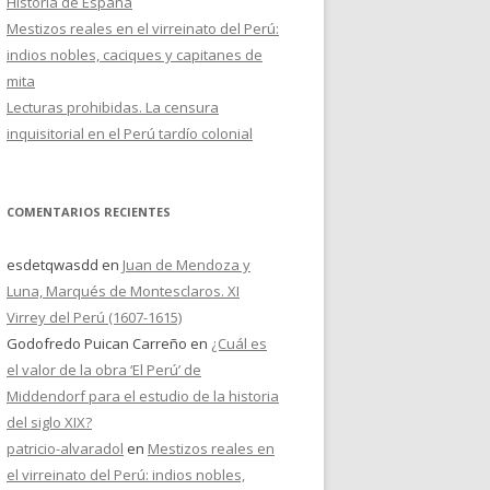
Historia de España
Mestizos reales en el virreinato del Perú:
indios nobles, caciques y capitanes de
mita
Lecturas prohibidas. La censura
inquisitorial en el Perú tardío colonial
COMENTARIOS RECIENTES
esdetqwasdd
en
Juan de Mendoza y
Luna, Marqués de Montesclaros. XI
Virrey del Perú (1607-1615)
Godofredo Puican Carreño
en
¿Cuál es
el valor de la obra ‘El Perú’ de
Middendorf para el estudio de la historia
del siglo XIX?
patricio-alvaradol
en
Mestizos reales en
el virreinato del Perú: indios nobles,