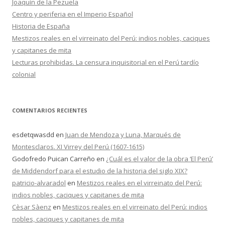
Joaquín de la Pezuela
:
Centro y periferia en el Imperio Español
Historia de España
Mestizos reales en el virreinato del Perú: indios nobles, caciques
y capitanes de mita
Lecturas prohibidas. La censura inquisitorial en el Perú tardío
colonial
COMENTARIOS RECIENTES
esdetqwasdd
en
Juan de Mendoza y Luna, Marqués de
Montesclaros. XI Virrey del Perú (1607-1615)
Godofredo Puican Carreño
en
¿Cuál es el valor de la obra ‘El Perú’
de Middendorf para el estudio de la historia del siglo XIX?
patricio-alvaradol
en
Mestizos reales en el virreinato del Perú:
indios nobles, caciques y capitanes de mita
Cèsar Sàenz
en
Mestizos reales en el virreinato del Perú: indios
nobles, caciques y capitanes de mita