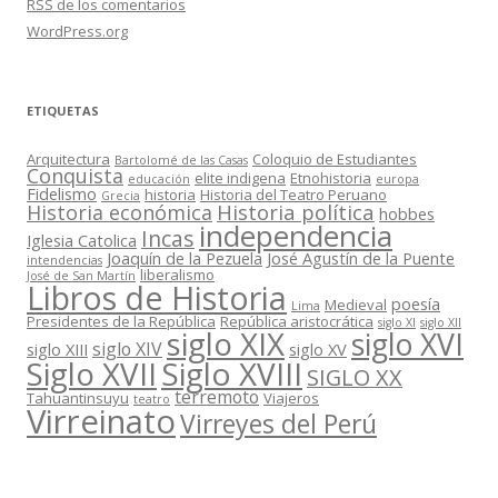
RSS
de los comentarios
WordPress.org
ETIQUETAS
Arquitectura
Coloquio de Estudiantes
Bartolomé de las Casas
Conquista
elite indigena
Etnohistoria
educación
europa
Fidelismo
historia
Historia del Teatro Peruano
Grecia
Historia política
Historia económica
hobbes
independencia
Incas
Iglesia Catolica
Joaquín de la Pezuela
José Agustín de la Puente
intendencias
liberalismo
José de San Martín
Libros de Historia
poesía
Medieval
Lima
Presidentes de la República
República aristocrática
siglo XI
siglo XII
siglo XIX
siglo XVI
siglo XIV
siglo XIII
siglo XV
Siglo XVII
Siglo XVIII
SIGLO XX
terremoto
Tahuantinsuyu
Viajeros
teatro
Virreinato
Virreyes del Perú