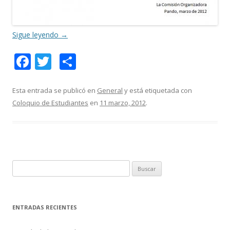
Sigue leyendo
→
F
T
C
ac
w
o
e
itt
m
Esta entrada se publicó en
General
y está etiquetada con
Coloquio de Estudiantes
en
11 marzo, 2012
.
b
er
p
o
ar
o
ti
k
r
B
u
s
c
ENTRADAS RECIENTES
a
r