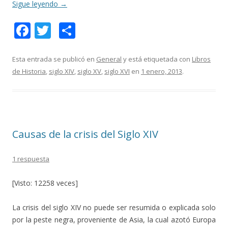
Sigue leyendo
→
F
T
C
ac
w
o
e
itt
m
Esta entrada se publicó en
General
y está etiquetada con
Libros
de Historia
,
siglo XIV
,
siglo XV
,
siglo XVI
en
1 enero, 2013
.
b
er
p
o
ar
o
ti
k
r
Causas de la crisis del Siglo XIV
1 respuesta
[Visto: 12258 veces]
La crisis del siglo XIV no puede ser resumida o explicada solo
por la peste negra, proveniente de Asia, la cual azotó Europa