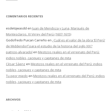
COMENTARIOS RECIENTES
esdetqwasdd
en
Juan de Mendoza y Luna, Marqués de
Montesclaros. XI Virrey del Perú (1607-1615)
Godofredo Puican Carreño
en
¿Cuál es el valor de la obra ‘El Perú’
de Middendorf para el estudio de la historia del siglo XIX?
patricio-alvaradol
en
Mestizos reales en el virreinato del Perú:
indios nobles, caciques y capitanes de mita
Cèsar Sàenz
en
Mestizos reales en el virreinato del Perú: indios
nobles, caciques y capitanes de mita
Tu peor miedo
en
Mestizos reales en el virreinato del Perú: indios
nobles, caciques y capitanes de mita
ARCHIVOS