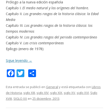
Prólogo a la nueva edición española
Capítulo I.
El medio natural y los orígenes del hombre.
Capítulo II.
Los grandes rasgos de la historia clásica: la Edad
Media
Capítulo III.
Los grandes rasgos de la historia clásica: los
tiempos modernos
Capítulo IV.
Los grandes rasgos del periodo contemporáneo
Capítulo V.
Las crisis contemporáneas
Epílogo (enero de 1978)
Sigue leyendo
→
F
T
C
ac
w
o
e
itt
m
Esta entrada se publicó en
General
y está etiquetada con
Libros
de Historia
,
siglo XIII
,
siglo XIV
,
siglo XIX
,
siglo XV
,
siglo XVI
,
Siglo
b
er
p
XVIII
,
SIGLO XX
en
25 diciembre, 2013
.
o
ar