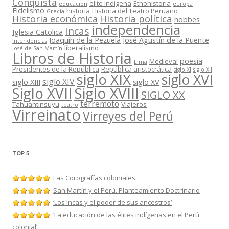
Conquista
elite indigena
Etnohistoria
educación
europa
Fidelismo
historia
Historia del Teatro Peruano
Grecia
Historia política
Historia económica
hobbes
independencia
Incas
Iglesia Catolica
Joaquín de la Pezuela
José Agustín de la Puente
intendencias
liberalismo
José de San Martín
Libros de Historia
poesía
Medieval
Lima
Presidentes de la República
República aristocrática
siglo XI
siglo XII
siglo XIX
siglo XVI
siglo XIV
siglo XIII
siglo XV
Siglo XVII
Siglo XVIII
SIGLO XX
terremoto
Tahuantinsuyu
Viajeros
teatro
Virreinato
Virreyes del Perú
TOP 5
Las Corografías coloniales
San Martín y el Perú. Planteamiento Doctrinario
‘Los Incas y el poder de sus ancestros’
‘La educación de las élites indígenas en el Perú
colonial’