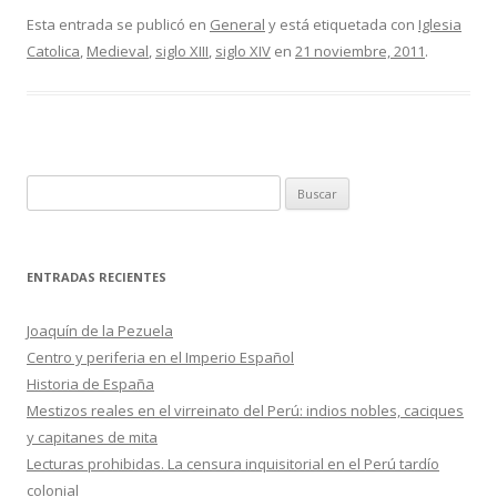
e
itt
m
Esta entrada se publicó en
General
y está etiquetada con
Iglesia
Catolica
,
Medieval
,
siglo XIII
,
siglo XIV
en
21 noviembre, 2011
.
b
er
p
o
ar
o
ti
k
r
B
u
s
c
ENTRADAS RECIENTES
a
r
Joaquín de la Pezuela
:
Centro y periferia en el Imperio Español
Historia de España
Mestizos reales en el virreinato del Perú: indios nobles, caciques
y capitanes de mita
Lecturas prohibidas. La censura inquisitorial en el Perú tardío
colonial