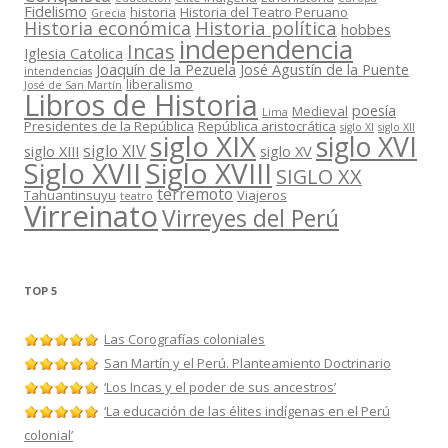
Fidelismo
historia
Historia del Teatro Peruano
Grecia
Historia política
Historia económica
hobbes
independencia
Incas
Iglesia Catolica
Joaquín de la Pezuela
José Agustín de la Puente
intendencias
liberalismo
José de San Martín
Libros de Historia
poesía
Medieval
Lima
Presidentes de la República
República aristocrática
siglo XI
siglo XII
siglo XIX
siglo XVI
siglo XIV
siglo XIII
siglo XV
Siglo XVII
Siglo XVIII
SIGLO XX
terremoto
Tahuantinsuyu
Viajeros
teatro
Virreinato
Virreyes del Perú
TOP 5
Las Corografías coloniales
San Martín y el Perú. Planteamiento Doctrinario
‘Los Incas y el poder de sus ancestros’
‘La educación de las élites indígenas en el Perú
colonial’