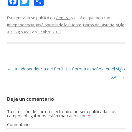
F
T
C
ac
w
o
e
itt
m
Esta entrada se publicó en
General
y está etiquetada con
independencia
,
José Agustín de la Puente
,
Libros de Historia
,
siglo
b
er
p
XIX
,
Siglo XVIII
en
17 abril, 2013
.
o
ar
o
ti
k
r
Navegación
←
La Independencia del Perú
La Corona española en el siglo
de
XVIII
→
entradas
Deja un comentario
Tu dirección de correo electrónico no será publicada.
Los
campos obligatorios están marcados con
*
Comentario