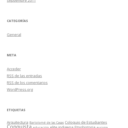
septiembre 2011
CATEGORÍAS
General
META
Acceder
RSS
de las entradas
RSS
de los comentarios
WordPress.org
ETIQUETAS
Arquitectura
Coloquio de Estudiantes
Bartolomé de las Casas
Conquista
elite indigena
Etnohistoria
educación
europa