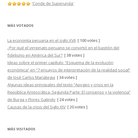
‘Conde de Superunda’
MÁS VOTADOS
La economía peruana en el siglo XVII
[ 100 votes ]
¿Por qué el virreinato peruano se convirtió en el bastión del
fidelismo en América del Sur?
[ 38 votes ]
Ideas sobre el primer capítulo: “Esquema de la evolución
económica” en “7 ensayos de interpretación de la realidad social”
de José Carlos Mariátegui
[ 34 votes ]
Algunas ideas principales del texto “Apogeo y crisis en la
República Aristocrática. Segunda Parte: El consenso y la violencia”
de Burga y Flores Galindo
[ 24 votes ]
Causas de la crisis del Siglo XIV
[ 20 votes ]
MÁS VISITADOS