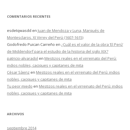
COMENTARIOS RECIENTES
esdetqwasdd
en
Juan de Mendoza y Luna, Marqués de
Montesclaros. XI Virrey del Perú (1607-1615)
Godofredo Puican Carreño
en
¿Cuál es el valor de la obra ‘El Perú’
de Middendorf para el estudio de la historia del siglo XIX?
patricio-alvaradol
en
Mestizos reales en el virreinato del Perú:
indios nobles, caciques y capitanes de mita
Cèsar Sàenz
en
Mestizos reales en el virreinato del Perú: indios
nobles, caciques y capitanes de mita
Tu peor miedo
en
Mestizos reales en el virreinato del Perú: indios
nobles, caciques y capitanes de mita
ARCHIVOS
septiembre 2014