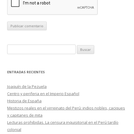
B
u
s
c
ENTRADAS RECIENTES
a
r
Joaquín de la Pezuela
:
Centro y periferia en el Imperio Español
Historia de España
Mestizos reales en el virreinato del Perú: indios nobles, caciques
y capitanes de mita
Lecturas prohibidas. La censura inquisitorial en el Perú tardío
colonial