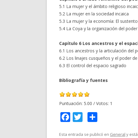
5.1 La mujer y el ámbito religioso incai
5.2 La mujer en la sociedad incaica
5.3 La mujer y la economía: El sustento 
5.4 La Coya y la organización del poder
Capítulo 6 Los ancestros y el espac
6.1 Los ancestros y la articulación del 
6.2 Los linajes cusqueños y el poder de 
6.3 El control del espacio sagrado
Bibliografía y fuentes
Puntuación:
5.00
/ Votos:
1
F
T
C
ac
w
o
e
itt
m
Esta entrada se publicó en
General
y está