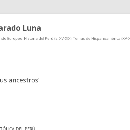
varado Luna
undo Europeo, Historia del Perú (s. XV-XIX), Temas de Hispanoamérica (XV-XIX
Ir
al
contenido
sus ancestros’
CATÓLICA DEL PERÚ