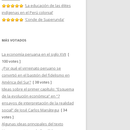
‘La educación de las élites
indígenas en el Perú colonial’
‘Conde de Superunda’
MÁS VOTADOS
La economía peruana en el siglo XVII
[
100 votes ]
¿Por qué el virreinato peruano se
convirtió en el bastión del fidelismo en
América del Sur?
[ 38 votes ]
Ideas sobre el primer capítulo: “Esquema
de la evolución económica” en “7
ensayos de interpretación de la realidad
social” de José Carlos Mariátegui
[ 34
votes ]
Algunas ideas principales del texto