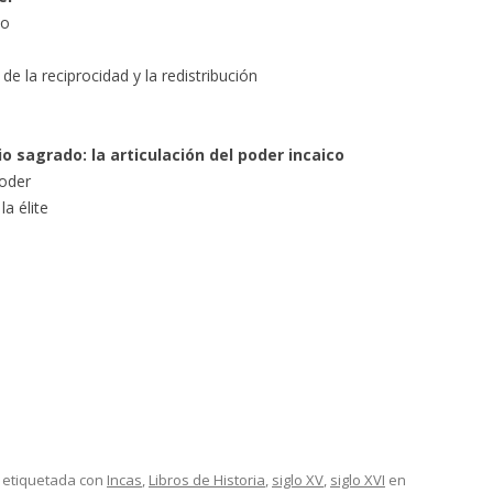
co
de la reciprocidad y la redistribución
io sagrado: la articulación del poder incaico
poder
la élite
 etiquetada con
Incas
,
Libros de Historia
,
siglo XV
,
siglo XVI
en