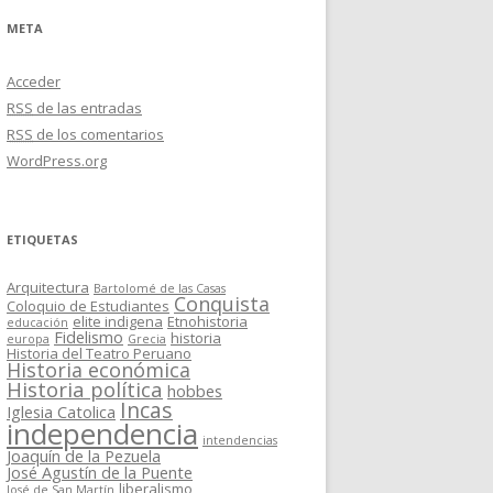
META
Acceder
RSS
de las entradas
RSS
de los comentarios
WordPress.org
ETIQUETAS
Arquitectura
Bartolomé de las Casas
Conquista
Coloquio de Estudiantes
elite indigena
Etnohistoria
educación
Fidelismo
historia
europa
Grecia
Historia del Teatro Peruano
Historia económica
Historia política
hobbes
Incas
Iglesia Catolica
independencia
intendencias
Joaquín de la Pezuela
José Agustín de la Puente
liberalismo
José de San Martín