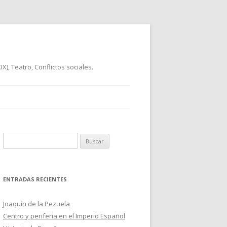
), Teatro, Conflictos sociales.
B
u
s
c
ENTRADAS RECIENTES
a
r
Joaquín de la Pezuela
:
Centro y periferia en el Imperio Español