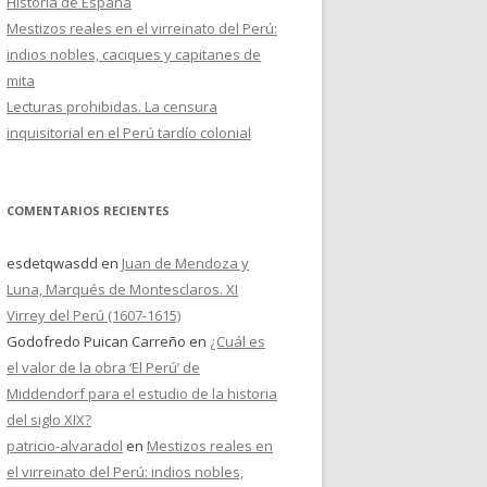
Historia de España
Mestizos reales en el virreinato del Perú:
indios nobles, caciques y capitanes de
mita
Lecturas prohibidas. La censura
inquisitorial en el Perú tardío colonial
COMENTARIOS RECIENTES
esdetqwasdd
en
Juan de Mendoza y
Luna, Marqués de Montesclaros. XI
Virrey del Perú (1607-1615)
Godofredo Puican Carreño
en
¿Cuál es
el valor de la obra ‘El Perú’ de
Middendorf para el estudio de la historia
del siglo XIX?
patricio-alvaradol
en
Mestizos reales en
el virreinato del Perú: indios nobles,