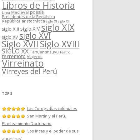
Libros de Historia
poesía
Medieval
Lima
Presidentes de la República
República aristocrática
siglo XI
siglo XII
siglo XIX
siglo XIV
siglo XIII
siglo XVI
siglo XV
Siglo XVII
Siglo XVIII
SIGLO XX
Tahuantinsuyu
teatro
terremoto
Viajeros
Virreinato
Virreyes del Perú
TOP 5
Las Corografías coloniales
San Martín y el Perú.
Planteamiento Doctrinario
‘Los Incas y el poder de sus
ancestros’