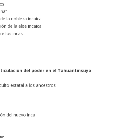
les
ana”
 de la nobleza incaica
ión de la élite incaica
re los incas
articulación del poder en el Tahuantinsuyo
culto estatal a los ancestros
ción del nuevo inca
er