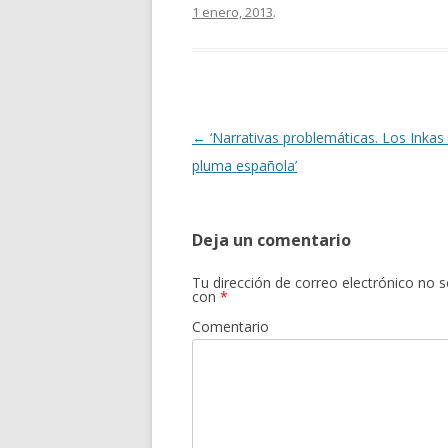
1 enero, 2013
.
b
er
p
o
ar
o
ti
k
r
Navegación
←
‘Narrativas problemáticas. Los Inkas 
de
pluma española’
entradas
Deja un comentario
Tu dirección de correo electrónico no s
con
*
Comentario