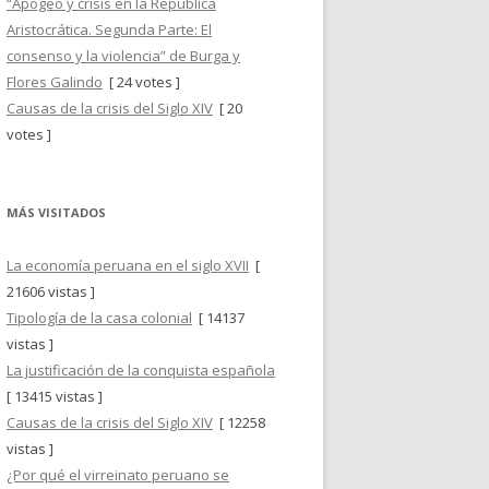
“Apogeo y crisis en la República
Aristocrática. Segunda Parte: El
consenso y la violencia” de Burga y
Flores Galindo
[ 24 votes ]
Causas de la crisis del Siglo XIV
[ 20
votes ]
MÁS VISITADOS
La economía peruana en el siglo XVII
[
21606 vistas ]
Tipología de la casa colonial
[ 14137
vistas ]
La justificación de la conquista española
[ 13415 vistas ]
Causas de la crisis del Siglo XIV
[ 12258
vistas ]
¿Por qué el virreinato peruano se