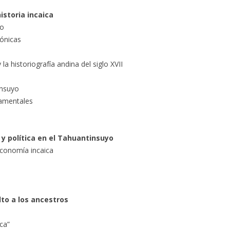
istoria incaica
io
rónicas
 la historiografía andina del siglo XVII
insuyo
damentales
y política en el Tahuantinsuyo
 economía incaica
lto a los ancestros
ca”