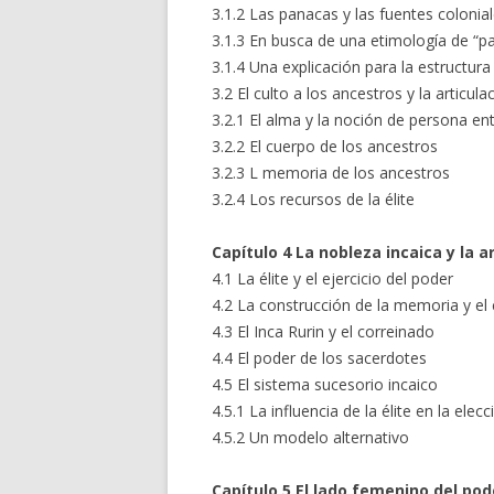
3.1.2 Las panacas y las fuentes colonia
3.1.3 En busca de una etimología de “p
3.1.4 Una explicación para la estructura
3.2 El culto a los ancestros y la articulac
3.2.1 El alma y la noción de persona ent
3.2.2 El cuerpo de los ancestros
3.2.3 L memoria de los ancestros
3.2.4 Los recursos de la élite
Capítulo 4 La nobleza incaica y la 
4.1 La élite y el ejercicio del poder
4.2 La construcción de la memoria y el 
4.3 El Inca Rurin y el correinado
4.4 El poder de los sacerdotes
4.5 El sistema sucesorio incaico
4.5.1 La influencia de la élite en la elec
4.5.2 Un modelo alternativo
Capítulo 5 El lado femenino del pod