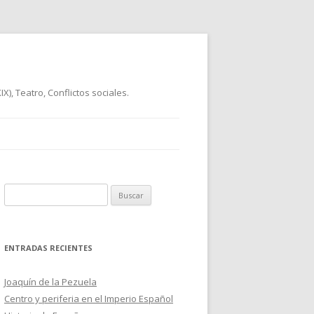
), Teatro, Conflictos sociales.
B
u
s
c
ENTRADAS RECIENTES
a
r
Joaquín de la Pezuela
:
Centro y periferia en el Imperio Español