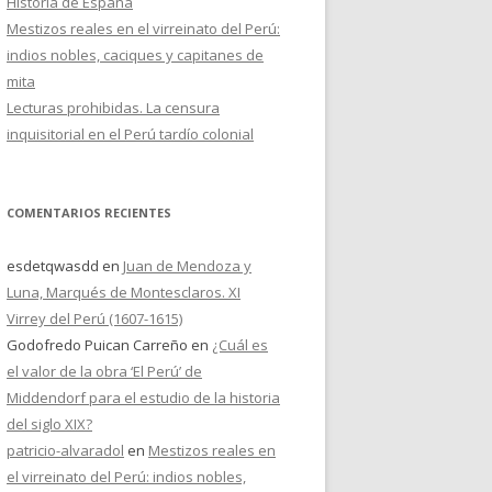
Historia de España
Mestizos reales en el virreinato del Perú:
indios nobles, caciques y capitanes de
mita
Lecturas prohibidas. La censura
inquisitorial en el Perú tardío colonial
COMENTARIOS RECIENTES
esdetqwasdd
en
Juan de Mendoza y
Luna, Marqués de Montesclaros. XI
Virrey del Perú (1607-1615)
Godofredo Puican Carreño
en
¿Cuál es
el valor de la obra ‘El Perú’ de
Middendorf para el estudio de la historia
del siglo XIX?
patricio-alvaradol
en
Mestizos reales en
el virreinato del Perú: indios nobles,