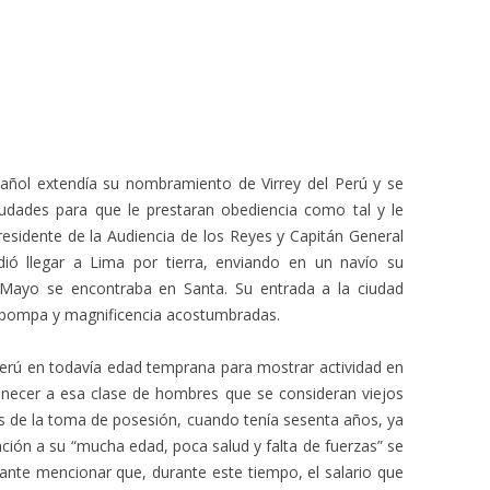
pañol extendía su nombramiento de Virrey del Perú y se
ciudades para que le prestaran obediencia como tal y le
esidente de la Audiencia de los Reyes y Capitán General
idió llegar a Lima por tierra, enviando en un navío su
Mayo se encontraba en Santa. Su entrada a la ciudad
la pompa y magnificencia acostumbradas.
l Perú en todavía edad temprana para mostrar actividad en
anecer a esa clase de hombres que se consideran viejos
s de la toma de posesión, cuando tenía sesenta años, ya
nción a su “mucha edad, poca salud y falta de fuerzas” se
ante mencionar que, durante este tiempo, el salario que