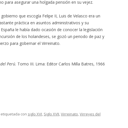
omo para asegurar una holgada pensión en su vejez.
obierno que escogía Felipe II, Luis de Velasco era un
astante práctica en asuntos administrativos y su
a España le había dado ocasión de conocer la legislación
incursión de los holandeses, se gozó un periodo de paz y
rzo para gobernar el Virreinato.
 del Perú.
Tomo III. Lima: Editor Carlos Milla Batres, 1966
 etiquetada con
siglo XVI
,
Siglo XVII
,
Virreinato
,
Virreyes del