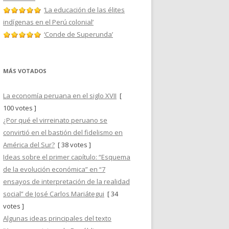
‘La educación de las élites
indígenas en el Perú colonial’
‘Conde de Superunda’
MÁS VOTADOS
La economía peruana en el siglo XVII
[
100 votes ]
¿Por qué el virreinato peruano se
convirtió en el bastión del fidelismo en
América del Sur?
[ 38 votes ]
Ideas sobre el primer capítulo: “Esquema
de la evolución económica” en “7
ensayos de interpretación de la realidad
social” de José Carlos Mariátegui
[ 34
votes ]
Algunas ideas principales del texto