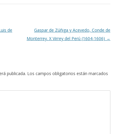
Luis de
Gaspar de Zúñiga y Acevedo, Conde de
Monterrey. X Virrey del Perú (1604-1606)
→
erá publicada.
Los campos obligatorios están marcados