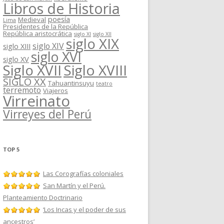
Libros de Historia
poesía
Medieval
Lima
Presidentes de la República
República aristocrática
siglo XI
siglo XII
siglo XIX
siglo XIV
siglo XIII
siglo XVI
siglo XV
Siglo XVII
Siglo XVIII
SIGLO XX
Tahuantinsuyu
teatro
terremoto
Viajeros
Virreinato
Virreyes del Perú
TOP 5
Las Corografías coloniales
San Martín y el Perú.
Planteamiento Doctrinario
‘Los Incas y el poder de sus
ancestros’