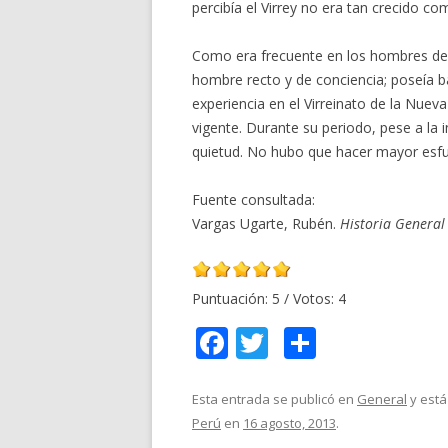
percibía el Virrey no era tan crecido c
Como era frecuente en los hombres de g
hombre recto y de conciencia; poseía b
experiencia en el Virreinato de la Nuev
vigente. Durante su periodo, pese a la 
quietud. No hubo que hacer mayor esfue
Fuente consultada:
Vargas Ugarte, Rubén.
Historia General
Puntuación:
5
/ Votos:
4
F
T
C
ac
w
o
e
itt
m
Esta entrada se publicó en
General
y está
Perú
en
16 agosto, 2013
.
b
er
p