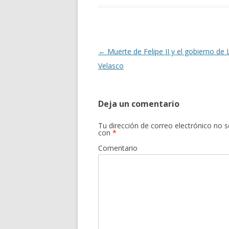
o
ar
o
ti
k
r
Navegación
←
Muerte de Felipe II y el gobierno de 
de
Velasco
entradas
Deja un comentario
Tu dirección de correo electrónico no s
con
*
Comentario