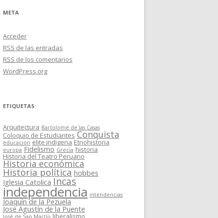
META
Acceder
RSS
de las entradas
RSS
de los comentarios
WordPress.org
ETIQUETAS
Arquitectura
Bartolomé de las Casas
Conquista
Coloquio de Estudiantes
elite indigena
Etnohistoria
educación
Fidelismo
historia
europa
Grecia
Historia del Teatro Peruano
Historia económica
Historia política
hobbes
Incas
Iglesia Catolica
independencia
intendencias
Joaquín de la Pezuela
José Agustín de la Puente
liberalismo
José de San Martín