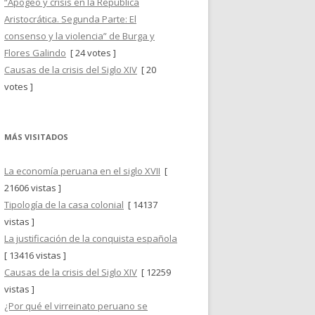
“Apogeo y crisis en la República
Aristocrática. Segunda Parte: El
consenso y la violencia” de Burga y
Flores Galindo
[ 24 votes ]
Causas de la crisis del Siglo XIV
[ 20
votes ]
MÁS VISITADOS
La economía peruana en el siglo XVII
[
21606 vistas ]
Tipología de la casa colonial
[ 14137
vistas ]
La justificación de la conquista española
[ 13416 vistas ]
Causas de la crisis del Siglo XIV
[ 12259
vistas ]
¿Por qué el virreinato peruano se