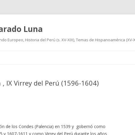
varado Luna
undo Europeo, Historia del Perú (s. XV-XIX), Temas de Hispanoamérica (XV-XIX
Ir
al
contenido
a , IX Virrey del Perú (1596-1604)
rrión de los Condes (Palencia) en 1539 y gobernó como
5 y 1607-1611 y como Virrey del Perú durante los años