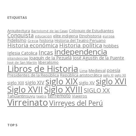
ETIQUETAS
Arquitectura
Coloquio de Estudiantes
Bartolomé de las Casas
Conquista
elite indigena
Etnohistoria
educación
europa
Fidelismo
historia
Historia del Teatro Peruano
Grecia
Historia política
Historia económica
hobbes
independencia
Incas
Iglesia Catolica
Joaquín de la Pezuela
José Agustín de la Puente
intendencias
liberalismo
José de San Martín
Libros de Historia
poesía
Medieval
Lima
Presidentes de la República
República aristocrática
siglo XI
siglo XII
siglo XIX
siglo XVI
siglo XIV
siglo XIII
siglo XV
Siglo XVII
Siglo XVIII
SIGLO XX
terremoto
Tahuantinsuyu
Viajeros
teatro
Virreinato
Virreyes del Perú
TOP 5