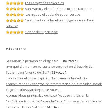
Las Corografías coloniales
San Martín y el Perú. Planteamiento Doctrinario
‘Los Incas y el poder de sus ancestros’
‘La educación de las élites indígenas en el Perú
colonial’
‘Conde de Superunda’
MÁS VOTADOS
La economía peruana en el siglo XVII
[ 100 votes ]
¿Por qué el virreinato peruano se convirtió en el bastión del
fidelismo en América del Sur?
[ 38 votes ]
Ideas sobre el primer capítulo: “Esquema de la evolución
económica” en “7 ensayos de interpretación de la realidad social”
de José Carlos Mariátegui
[ 34 votes ]
Algunas ideas principales del texto “Apogeo y crisis en la
República Aristocrática. Segunda Parte: El consenso y la violencia”
de Burga y Flores Galindo
[ 24 votes ]