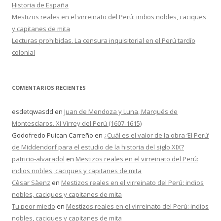
Historia de España
Mestizos reales en el virreinato del Perú: indios nobles, caciques
y capitanes de mita
Lecturas prohibidas. La censura inquisitorial en el Perú tardío
colonial
COMENTARIOS RECIENTES
esdetqwasdd
en
Juan de Mendoza y Luna, Marqués de
Montesclaros. XI Virrey del Perú (1607-1615)
Godofredo Puican Carreño
en
¿Cuál es el valor de la obra ‘El Perú’
de Middendorf para el estudio de la historia del siglo XIX?
patricio-alvaradol
en
Mestizos reales en el virreinato del Perú:
indios nobles, caciques y capitanes de mita
Cèsar Sàenz
en
Mestizos reales en el virreinato del Perú: indios
nobles, caciques y capitanes de mita
Tu peor miedo
en
Mestizos reales en el virreinato del Perú: indios
nobles, caciques y capitanes de mita