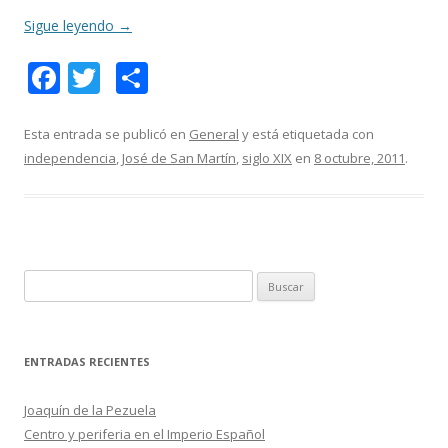
Sigue leyendo
→
F
T
C
ac
w
o
e
itt
m
Esta entrada se publicó en
General
y está etiquetada con
independencia
,
José de San Martín
,
siglo XIX
en
8 octubre, 2011
.
b
er
p
o
ar
o
ti
k
r
B
u
s
c
ENTRADAS RECIENTES
a
r
Joaquín de la Pezuela
:
Centro y periferia en el Imperio Español