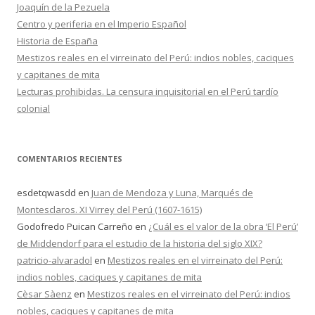
r
Joaquín de la Pezuela
:
Centro y periferia en el Imperio Español
Historia de España
Mestizos reales en el virreinato del Perú: indios nobles, caciques
y capitanes de mita
Lecturas prohibidas. La censura inquisitorial en el Perú tardío
colonial
COMENTARIOS RECIENTES
esdetqwasdd
en
Juan de Mendoza y Luna, Marqués de
Montesclaros. XI Virrey del Perú (1607-1615)
Godofredo Puican Carreño
en
¿Cuál es el valor de la obra ‘El Perú’
de Middendorf para el estudio de la historia del siglo XIX?
patricio-alvaradol
en
Mestizos reales en el virreinato del Perú:
indios nobles, caciques y capitanes de mita
Cèsar Sàenz
en
Mestizos reales en el virreinato del Perú: indios
nobles, caciques y capitanes de mita