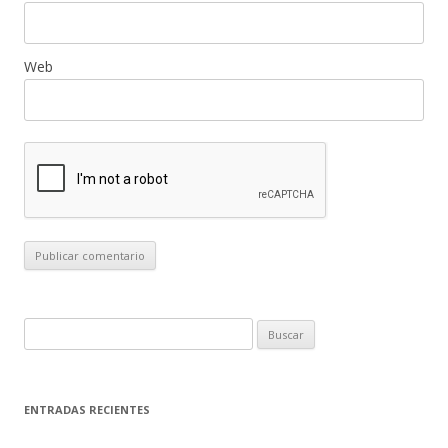
Web
B
u
s
c
ENTRADAS RECIENTES
a