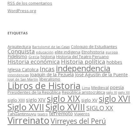
RSS
de los comentarios
WordPress.org
ETIQUETAS
Arquitectura
Coloquio de Estudiantes
Bartolomé de las Casas
Conquista
elite indigena
Etnohistoria
educación
europa
Fidelismo
historia
Historia del Teatro Peruano
Grecia
Historia política
Historia económica
hobbes
independencia
Incas
Iglesia Catolica
Joaquín de la Pezuela
José Agustín de la Puente
intendencias
liberalismo
José de San Martín
Libros de Historia
poesía
Medieval
Lima
Presidentes de la República
República aristocrática
siglo XI
siglo XII
siglo XIX
siglo XVI
siglo XIV
siglo XIII
siglo XV
Siglo XVII
Siglo XVIII
SIGLO XX
terremoto
Tahuantinsuyu
Viajeros
teatro
Virreinato
Virreyes del Perú