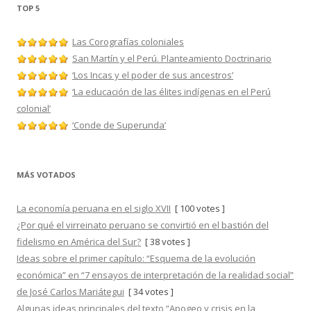
TOP 5
Las Corografías coloniales
San Martín y el Perú. Planteamiento Doctrinario
‘Los Incas y el poder de sus ancestros’
‘La educación de las élites indígenas en el Perú
colonial’
‘Conde de Superunda’
MÁS VOTADOS
La economía peruana en el siglo XVII
[ 100 votes ]
¿Por qué el virreinato peruano se convirtió en el bastión del
fidelismo en América del Sur?
[ 38 votes ]
Ideas sobre el primer capítulo: “Esquema de la evolución
económica” en “7 ensayos de interpretación de la realidad social”
de José Carlos Mariátegui
[ 34 votes ]
Algunas ideas principales del texto “Apogeo y crisis en la