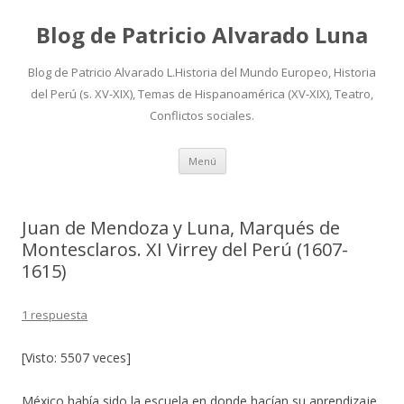
Blog de Patricio Alvarado Luna
Blog de Patricio Alvarado L.Historia del Mundo Europeo, Historia
del Perú (s. XV-XIX), Temas de Hispanoamérica (XV-XIX), Teatro,
Conflictos sociales.
Ir
Menú
al
contenido
Juan de Mendoza y Luna, Marqués de
Montesclaros. XI Virrey del Perú (1607-
1615)
1 respuesta
[Visto: 5507 veces]
México había sido la escuela en donde hacían su aprendizaje