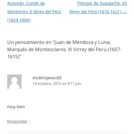
de
Acevedo, Conde de
Príncipe de Esquilache. XII
entradas
Monterrey. X Virrey del Perú
Virrey del Perú (1616-1621)
→
(1604-1606)
Un pensamiento en “
Juan de Mendoza y Luna,
Marqués de Montesclaros. XI Virrey del Perú (1607-
1615)
”
esdetqwasdd
19 octubre, 2015 en 9:17 pm
muy bien
↓
Responder