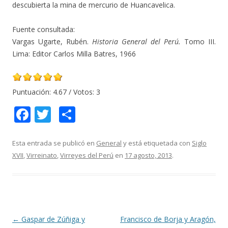
descubierta la mina de mercurio de Huancavelica.
Fuente consultada:
Vargas Ugarte, Rubén.
Historia General del Perú.
Tomo III.
Lima: Editor Carlos Milla Batres, 1966
Puntuación:
4.67
/ Votos:
3
F
T
C
ac
w
o
e
itt
m
Esta entrada se publicó en
General
y está etiquetada con
Siglo
XVII
,
Virreinato
,
Virreyes del Perú
en
17 agosto, 2013
.
b
er
p
o
ar
o
ti
k
r
Navegación
←
Gaspar de Zúñiga y
Francisco de Borja y Aragón,