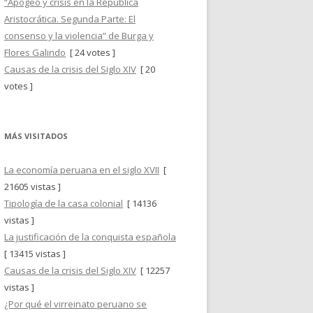
“Apogeo y crisis en la República
Aristocrática. Segunda Parte: El
consenso y la violencia” de Burga y
Flores Galindo
[ 24 votes ]
Causas de la crisis del Siglo XIV
[ 20
votes ]
MÁS VISITADOS
La economía peruana en el siglo XVII
[
21605 vistas ]
Tipología de la casa colonial
[ 14136
vistas ]
La justificación de la conquista española
[ 13415 vistas ]
Causas de la crisis del Siglo XIV
[ 12257
vistas ]
¿Por qué el virreinato peruano se