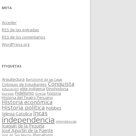
META
Acceder
RSS
de las entradas
RSS
de los comentarios
WordPress.org
ETIQUETAS
Arquitectura
Bartolomé de las Casas
Conquista
Coloquio de Estudiantes
elite indigena
Etnohistoria
educación
Fidelismo
historia
europa
Grecia
Historia del Teatro Peruano
Historia económica
Historia política
hobbes
Incas
Iglesia Catolica
independencia
intendencias
Joaquín de la Pezuela
José Agustín de la Puente
liberalismo
José de San Martín