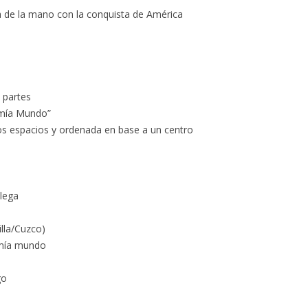
a de la mano con la conquista de América
 partes
omía Mundo”
s espacios y ordenada en base a un centro
llega
illa/Cuzco)
nomía mundo
go