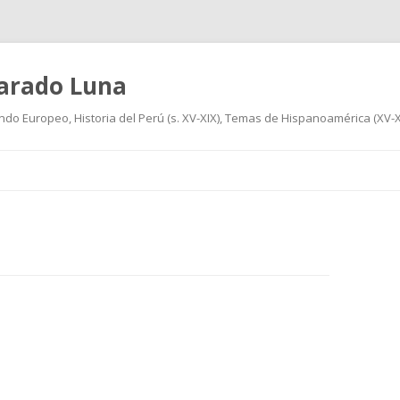
varado Luna
undo Europeo, Historia del Perú (s. XV-XIX), Temas de Hispanoamérica (XV-XIX
Ir
al
contenido