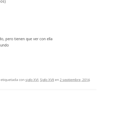
sos)
, pero tienen que ver con ella
mundo
 etiquetada con
siglo XVI
,
Siglo XVII
en
2 septiembre, 2014
.