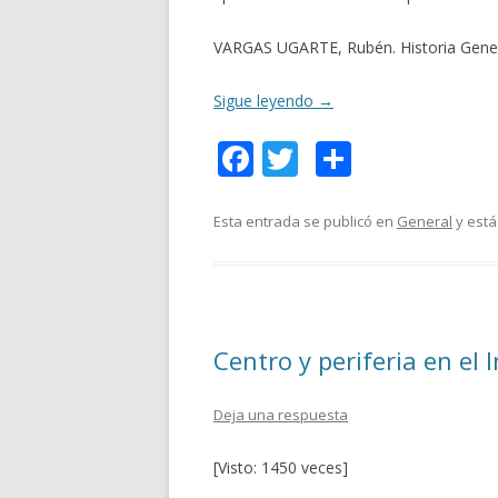
VARGAS UGARTE, Rubén. Historia General
Sigue leyendo
→
F
T
C
ac
w
o
e
itt
m
Esta entrada se publicó en
General
y está
b
er
p
o
ar
o
ti
Centro y periferia en el
k
r
Deja una respuesta
[Visto: 1450 veces]