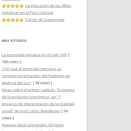
‘La educación de las élites
indígenas en el Perú colonial’
‘Conde de Superunda’
MÁS VOTADOS
La economía peruana en el siglo XVII
[
100 votes ]
¿Por qué el virreinato peruano se
convirtió en el bastión del fidelismo en
América del Sur?
[ 38 votes ]
Ideas sobre el primer capítulo: “Esquema
de la evolución económica” en “7
ensayos de interpretación de la realidad
social” de José Carlos Mariátegui
[ 34
votes ]
Algunas ideas principales del texto