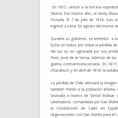
En 1815, venció a la tercera expedici
Viluma. Ese mismo año, el virrey Abasc
Pezuela. El 7 de julio de 1816, tras u
ingresó a Lima. En agosto del mismo añ
Durante su gobierno, se enfrentó a los
lucha sin éxitos por evitar la pérdida d
del sur se vio agravada por sus prob
Perú, José de la Serna, además de las
guerra contrarrevolucionaria. En 1817,
Chacabuco y en abril de 1818, la batalla
La pérdida de Chile afectará la imagen 
también frente a la población limeña.
Granada a manos de Simón Bolívar. Al
Libertadora, comandada por San Martín
la Constitución de Cádiz en Españ
negociaciones con San Martín para el c