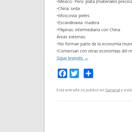
•México- Perú: plata (materiales precio
•China: seda
•Moscovia: pieles
•Escandinavia: madera
•Filipinas: intermediaria con China
Áreas externas:
•No forman parte de la economía mundo
•Comercian con otras economías del 
Sigue leyendo
→
F
T
C
ac
w
o
e
itt
m
Esta entrada se publicó en
General
y está
b
er
p
o
ar
o
ti
k
r