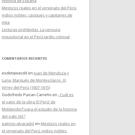
Historia de España
Mestizos reales en el virreinato del Perú:
indios nobles, caciques y capitanes de
mita
Lecturas prohibidas. La censura
inquisitorial en el Perú tardío colonial
COMENTARIOS RECIENTES
esdetqwasdd
en
Juan de Mendoza y
Luna, Marqués de Montesclaros. XI
Virrey del Perú (1607-1615)
Godofredo Puican Carreño
en
¿Cuál es
el valor de la obra ‘El Perú’ de
Middendorf para el estudio de la historia
del siglo XIX?
patricio-alvaradol
en
Mestizos reales en
el virreinato del Perú: indios nobles,