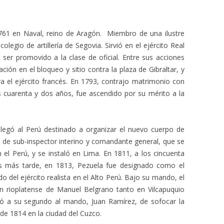
761 en Naval, reino de Aragón. Miembro de una ilustre
 colegio de artillería de Segovia. Sirvió en el ejército Real
 ser promovido a la clase de oficial. Entre sus acciones
ción en el bloqueo y sitio contra la plaza de Gibraltar, y
ra el ejército francés. En 1793, contrajo matrimonio con
s cuarenta y dos años, fue ascendido por su mérito a la
 llegó al Perú destinado a organizar el nuevo cuerpo de
dad de sub-inspector interino y comandante general, que se
el Perú, y se instaló en Lima. En 1811, a los cincuenta
s más tarde, en 1813, Pezuela fue designado como el
 del ejército realista en el Alto Perú. Bajo su mando, el
ión rioplatense de Manuel Belgrano tanto en Vilcapuquio
 a su segundo al mando, Juan Ramírez, de sofocar la
de 1814 en la ciudad del Cuzco.