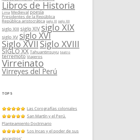
Libros de Historia
poesía
Medieval
Lima
Presidentes de la República
República aristocrática
siglo XI
siglo XII
siglo XIX
siglo XIV
siglo XIII
siglo XVI
siglo XV
Siglo XVII
Siglo XVIII
SIGLO XX
Tahuantinsuyu
teatro
terremoto
Viajeros
Virreinato
Virreyes del Perú
TOP 5
Las Corografías coloniales
San Martín y el Perú.
Planteamiento Doctrinario
‘Los Incas y el poder de sus
ancestros’