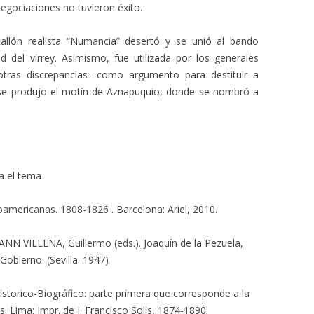
egociaciones no tuvieron éxito.
allón realista “Numancia” desertó y se unió al bando
d del virrey. Asimismo, fue utilizada por los generales
otras discrepancias- como argumento para destituir a
, se produjo el motín de Aznapuquio, donde se nombró a
ra el tema
americanas. 1808-1826 . Barcelona: Ariel, 2010.
VILLENA, Guillermo (eds.). Joaquín de la Pezuela,
obierno. (Sevilla: 1947)
torico-Biográfico: parte primera que corresponde a la
. Lima: Impr. de J. Francisco Solis, 1874-1890.