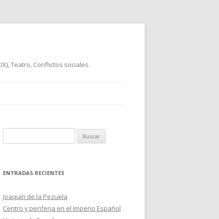
), Teatro, Conflictos sociales.
B
u
s
c
ENTRADAS RECIENTES
a
r
Joaquín de la Pezuela
:
Centro y periferia en el Imperio Español