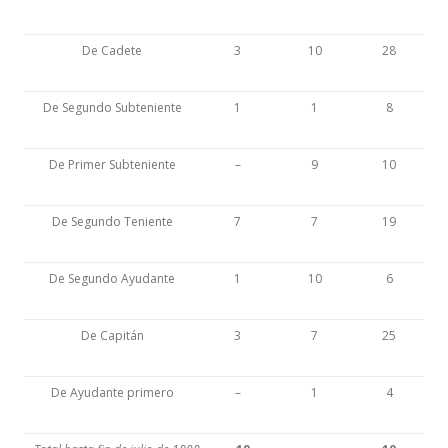
De Cadete
3
10
28
De Segundo Subteniente
1
1
8
De Primer Subteniente
–
9
10
De Segundo Teniente
7
7
19
De Segundo Ayudante
1
10
6
De Capitán
3
7
25
De Ayudante primero
–
1
4