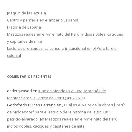
a
r
Joaquín de la Pezuela
:
Centro y periferia en el Imperio Español
Historia de España
Mestizos reales en el virreinato del Perú: indios nobles, caciques
y capitanes de mita
Lecturas prohibidas. La censura inquisitorial en el Perú tardío
colonial
COMENTARIOS RECIENTES
esdetqwasdd
en
Juan de Mendoza y Luna, Marqués de
Montesclaros. XI Virrey del Perú (1607-1615)
Godofredo Puican Carreño
en
¿Cuál es el valor de la obra ‘El Perú’
de Middendorf para el estudio de la historia del siglo XIX?
patricio-alvaradol
en
Mestizos reales en el virreinato del Perú:
indios nobles, caciques y capitanes de mita