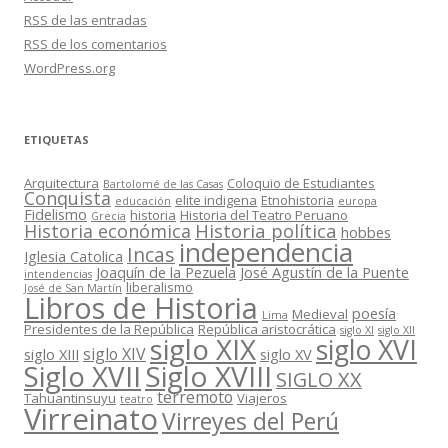
RSS
de las entradas
RSS
de los comentarios
WordPress.org
ETIQUETAS
Arquitectura
Coloquio de Estudiantes
Bartolomé de las Casas
Conquista
elite indigena
Etnohistoria
educación
europa
Fidelismo
historia
Historia del Teatro Peruano
Grecia
Historia política
Historia económica
hobbes
independencia
Incas
Iglesia Catolica
Joaquín de la Pezuela
José Agustín de la Puente
intendencias
liberalismo
José de San Martín
Libros de Historia
poesía
Medieval
Lima
Presidentes de la República
República aristocrática
siglo XI
siglo XII
siglo XIX
siglo XVI
siglo XIV
siglo XIII
siglo XV
Siglo XVII
Siglo XVIII
SIGLO XX
terremoto
Tahuantinsuyu
Viajeros
teatro
Virreinato
Virreyes del Perú