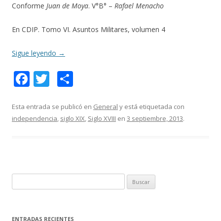
Conforme
Juan de Moya
. V°B° –
Rafael Menacho
En CDIP. Tomo VI. Asuntos Militares, volumen 4
Sigue leyendo
→
F
T
C
ac
w
o
e
itt
m
Esta entrada se publicó en
General
y está etiquetada con
independencia
,
siglo XIX
,
Siglo XVIII
en
3 septiembre, 2013
.
b
er
p
o
ar
o
ti
k
r
B
u
s
c
ENTRADAS RECIENTES