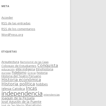
META
Acceder
RSS
de las entradas
RSS
de los comentarios
WordPress.org
ETIQUETAS
Arquitectura
Bartolomé de las Casas
Conquista
Coloquio de Estudiantes
elite indigena
Etnohistoria
educación
Fidelismo
historia
europa
Grecia
Historia del Teatro Peruano
Historia económica
Historia política
hobbes
Incas
Iglesia Catolica
independencia
intendencias
Joaquín de la Pezuela
José Agustín de la Puente
liberalismo
José de San Martín