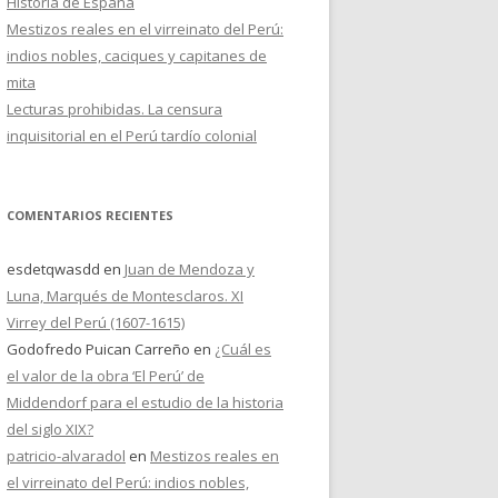
Historia de España
Mestizos reales en el virreinato del Perú:
indios nobles, caciques y capitanes de
mita
Lecturas prohibidas. La censura
inquisitorial en el Perú tardío colonial
COMENTARIOS RECIENTES
esdetqwasdd
en
Juan de Mendoza y
Luna, Marqués de Montesclaros. XI
Virrey del Perú (1607-1615)
Godofredo Puican Carreño
en
¿Cuál es
el valor de la obra ‘El Perú’ de
Middendorf para el estudio de la historia
del siglo XIX?
patricio-alvaradol
en
Mestizos reales en
el virreinato del Perú: indios nobles,