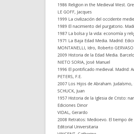
1986 Religion in the Medieval West. Grea
LE GOFF, Jacques
1999 La civilización del occidente medi
1989 El nacimiento del purgatorio. Mad
1987 La bolsa y la vida: economía y rel
1971 La Baja Edad Media. Madrid: Edicio
MONTANELLI, Idro, Roberto GERVASO
2009 Historia de la Edad Media. Barcelo
NIETO SORIA, José Manuel
1996 El pontificado medieval. Madrid: A
PETERS, F.E.
2007 Los Hijos de Abraham. Judaísmo, C
SCHUCK, Juan
1957 Historia de la Iglesia de Cristo: na
Ediciones Dinor
VIDAL, Gerardo
2008 Retratos: Medioevo. El tiempo de l
Editorial Universitaria
VINCENT, Catherine