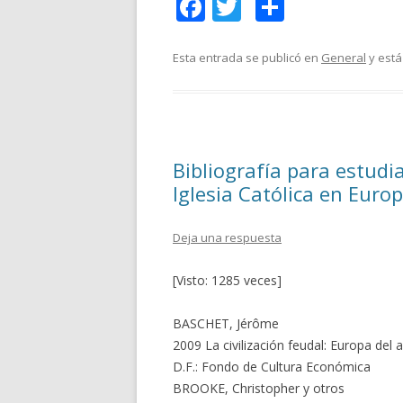
F
T
C
ac
w
o
e
itt
m
Esta entrada se publicó en
General
y está
b
er
p
o
ar
o
ti
Bibliografía para estudia
k
r
Iglesia Católica en Europa
Deja una respuesta
[Visto: 1285 veces]
BASCHET, Jérôme
2009 La civilización feudal: Europa del 
D.F.: Fondo de Cultura Económica
BROOKE, Christopher y otros