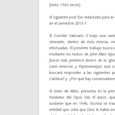
[Visto: 1502 veces]
El siguiente post fue redactado para el 
en el semestre 2013-1
El Concilio Vaticano II trajo una seri
obstante, dentro de ésta misma, ex
efectuadas. El presente trabajo busca e
mediante los textos de John Allen
Opus
fuerza más polémica dentro de la Igles
Latin America
; y
Psychoanalysis and L
buscará responder a las siguientes p
Católica? y ¿Por qué hay conservadores
El texto de Allen, presenta en la pri
fundador del Opus Dei. El autor, qu
sostiene que en 1946, Escrivá se tra
entidad que creía que Dios le había e