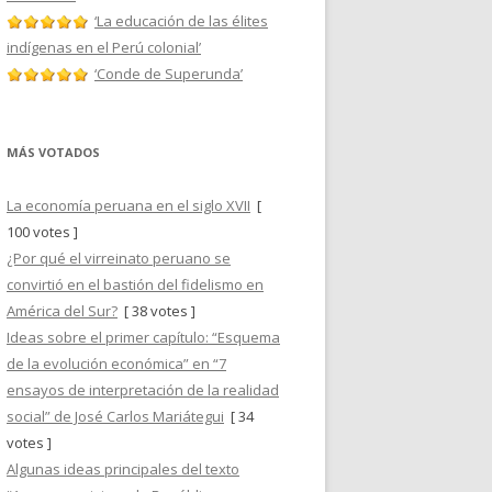
‘La educación de las élites
indígenas en el Perú colonial’
‘Conde de Superunda’
MÁS VOTADOS
La economía peruana en el siglo XVII
[
100 votes ]
¿Por qué el virreinato peruano se
convirtió en el bastión del fidelismo en
América del Sur?
[ 38 votes ]
Ideas sobre el primer capítulo: “Esquema
de la evolución económica” en “7
ensayos de interpretación de la realidad
social” de José Carlos Mariátegui
[ 34
votes ]
Algunas ideas principales del texto