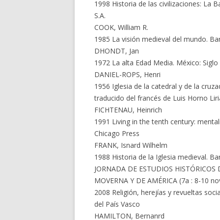
1998 Historia de las civilizaciones: La 
S.A.
COOK, William R.
1985 La visión medieval del mundo. Bar
DHONDT, Jan
1972 La alta Edad Media. México: Siglo
DANIEL-ROPS, Henri
1956 Iglesia de la catedral y de la cruz
traducido del francés de Luis Horno Liri
FICHTENAU, Heinrich
1991 Living in the tenth century: mentali
Chicago Press
FRANK, Isnard Wilhelm
1988 Historia de la Iglesia medieval. Ba
JORNADA DE ESTUDIOS HISTÓRICOS 
MOVERNA Y DE AMÉRICA (7a : 8-10 nov. 
2008 Religión, herejías y revueltas soci
del País Vasco
HAMILTON, Bernanrd