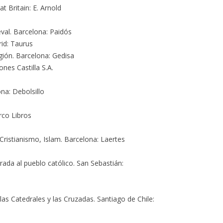
t Britain: E. Arnold
eval. Barcelona: Paidós
rid: Taurus
igión. Barcelona: Gedisa
nes Castilla S.A.
na: Debolsillo
rco Libros
ristianismo, Islam. Barcelona: Laertes
rrada al pueblo católico. San Sebastián:
as Catedrales y las Cruzadas. Santiago de Chile: