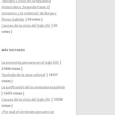
“Apogeo y crisis en la República
Aristocrática. Segunda Parte: El
consenso y la violencia” de Burga y
Flores Galindo
[ 24 votes ]
Causas de la crisis del Siglo XIV
[ 20
votes ]
MÁS VISITADOS
La economía peruana en el siglo XVII
[
21606 vistas ]
Tipología de la casa colonial
[ 14137
vistas ]
La justificación de la conquista española
[ 13415 vistas ]
Causas de la crisis del Siglo XIV
[ 12258
vistas ]
¿Por qué el virreinato peruano se