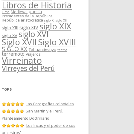
Libros de Historia
poesía
Medieval
Lima
Presidentes de la República
República aristocrática
siglo XI
siglo XII
siglo XIX
siglo XIV
siglo XIII
siglo XVI
siglo XV
Siglo XVII
Siglo XVIII
SIGLO XX
Tahuantinsuyu
teatro
terremoto
Viajeros
Virreinato
Virreyes del Perú
TOP 5
Las Corografías coloniales
San Martín y el Perú.
Planteamiento Doctrinario
‘Los Incas y el poder de sus
ancestros’