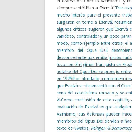
el ‘drama’ del Concilio Vaticano II y l
siempre sentó bien a Escrivá”.
Tras exp
mucho interés para el presente traba
surgieron en torno a Escrivá, resumie
algunos críticos sugieren que Escrivá 
vanidoso, controlador y un poco parano
modo, como ejemplo entre otros, el au
miembro del Opus Dei, describie
desconcertante que emitía juicios durí
tuvo con el régimen franquista en Espa
notable del Opus Dei se produjo entre e
en 1975.
Por otro lado, como menciona 
que Escrivá se desencantó con el Concil
seno del catolicismo romano y se enf
VI.
Como conclusión de este capítulo, 
evaluación de Escrivá es que cualquier
Asimismo, sus defensas pueden hace
miembros del Opus Dei tienden a hace
texto de Swatos,
Religion & Democracy