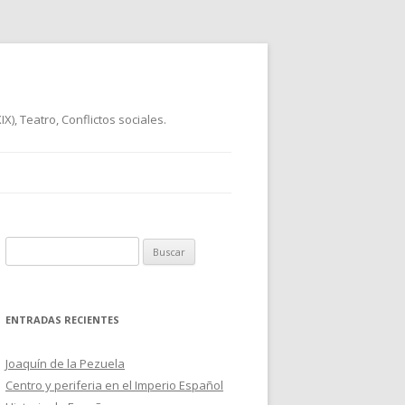
), Teatro, Conflictos sociales.
B
u
s
c
ENTRADAS RECIENTES
a
r
Joaquín de la Pezuela
:
Centro y periferia en el Imperio Español