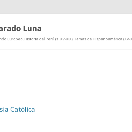
varado Luna
undo Europeo, Historia del Perú (s. XV-XIX), Temas de Hispanoamérica (XV-XIX
Ir
al
contenido
A
sia Católica