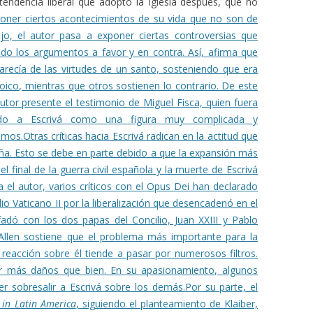
a tendencia liberal que adoptó la Iglesia después, que no
oner ciertos acontecimientos de su vida que no son de
jo, el autor pasa a exponer ciertas controversias que
ndo los argumentos a favor y en contra. Así, afirma que
carecía de las virtudes de un santo, sosteniendo que era
ico, mientras que otros sostienen lo contrario. De este
tor presente el testimonio de Miguel Fisca, quien fuera
ndo a Escrivá como una figura muy complicada y
simos.
Otras críticas hacia Escrivá radican en la actitud que
ña. Esto se debe en parte debido a que la expansión más
l final de la guerra civil española y la muerte de Escrivá
el autor, varios críticos con el Opus Dei han declarado
io Vaticano II por la liberalización que desencadenó en el
adó con los dos papas del Concilio, Juan XXIII y Pablo
Allen sostiene que el problema más importante para la
 reacción sobre él tiende a pasar por numerosos filtros.
r más daños que bien. En su apasionamiento, algunos
r sobresalir a Escrivá sobre los demás.
Por su parte, el
 in Latin America
, siguiendo el planteamiento de Klaiber,