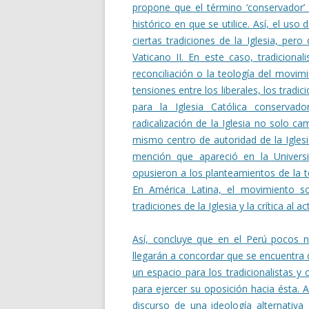
propone que el término ‘conservador’ 
histórico en que se utilice. Así, el uso
ciertas tradiciones de la Iglesia, pe
Vaticano II. En este caso, tradiciona
reconciliación o la teología del movimi
tensiones entre los liberales, los trad
para la Iglesia Católica conservado
radicalización de la Iglesia no solo ca
mismo centro de autoridad de la Iglesi
mención que apareció en la Univers
opusieron a los planteamientos de la teo
En América Latina, el movimiento s
tradiciones de la Iglesia y la crítica al a
Así, concluye que en el Perú pocos n
llegarán a concordar que se encuentra di
un espacio para los tradicionalistas y
para ejercer su oposición hacia ésta. 
discurso de una ideología alternativa a