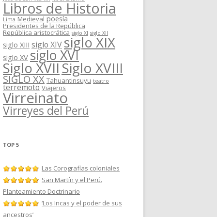
Libros de Historia
poesía
Medieval
Lima
Presidentes de la República
República aristocrática
siglo XI
siglo XII
siglo XIX
siglo XIV
siglo XIII
siglo XVI
siglo XV
Siglo XVII
Siglo XVIII
SIGLO XX
Tahuantinsuyu
teatro
terremoto
Viajeros
Virreinato
Virreyes del Perú
TOP 5
Las Corografías coloniales
San Martín y el Perú.
Planteamiento Doctrinario
‘Los Incas y el poder de sus
ancestros’