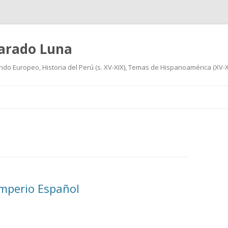
varado Luna
undo Europeo, Historia del Perú (s. XV-XIX), Temas de Hispanoamérica (XV-XIX
Ir
al
contenido
 Imperio Español