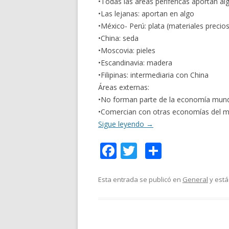
•Todas las áreas periféricas aportan al
•Las lejanas: aportan en algo
•México- Perú: plata (materiales precio
•China: seda
•Moscovia: pieles
•Escandinavia: madera
•Filipinas: intermediaria con China
Áreas externas:
•No forman parte de la economía mundo
•Comercian con otras economías del 
Sigue leyendo
→
F
T
C
ac
w
o
e
itt
m
Esta entrada se publicó en
General
y está
b
er
p
o
ar