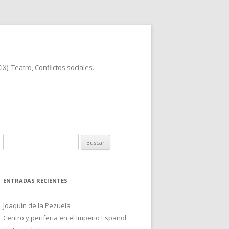
), Teatro, Conflictos sociales.
B
u
s
c
ENTRADAS RECIENTES
a
r
Joaquín de la Pezuela
:
Centro y periferia en el Imperio Español