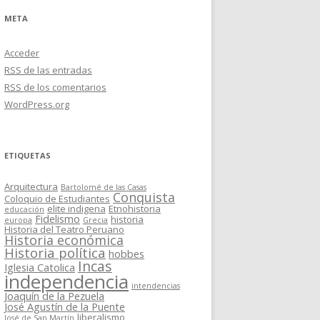
META
Acceder
RSS
de las entradas
RSS
de los comentarios
WordPress.org
ETIQUETAS
Arquitectura
Bartolomé de las Casas
Conquista
Coloquio de Estudiantes
elite indigena
Etnohistoria
educación
Fidelismo
historia
europa
Grecia
Historia del Teatro Peruano
Historia económica
Historia política
hobbes
Incas
Iglesia Catolica
independencia
intendencias
Joaquín de la Pezuela
José Agustín de la Puente
liberalismo
José de San Martín