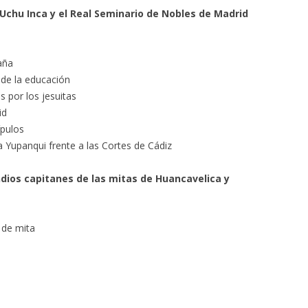
l Uchu Inca y el Real Seminario de Nobles de Madrid
aña
o de la educación
 por los jesuitas
id
ípulos
 Yupanqui frente a las Cortes de Cádiz
indios capitanes de las mitas de Huancavelica y
 de mita