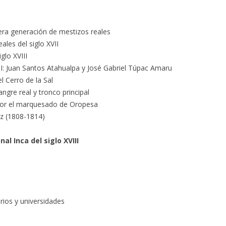
imera generación de mestizos reales
eales del siglo XVII
glo XVIII
III: Juan Santos Atahualpa y José Gabriel Túpac Amaru
l Cerro de la Sal
ngre real y tronco principal
a por el marquesado de Oropesa
iz (1808-1814)
l Inca del siglo XVIII
erios y universidades