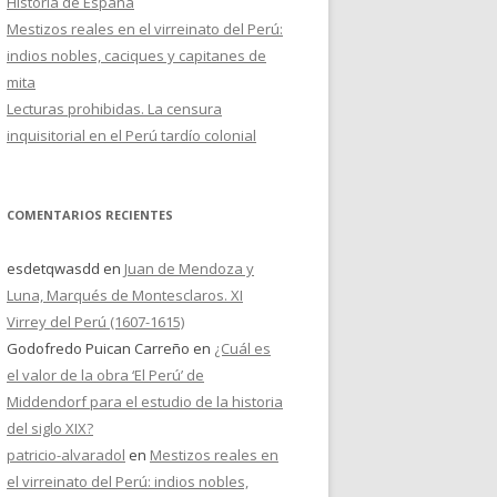
Historia de España
Mestizos reales en el virreinato del Perú:
indios nobles, caciques y capitanes de
mita
Lecturas prohibidas. La censura
inquisitorial en el Perú tardío colonial
COMENTARIOS RECIENTES
esdetqwasdd
en
Juan de Mendoza y
Luna, Marqués de Montesclaros. XI
Virrey del Perú (1607-1615)
Godofredo Puican Carreño
en
¿Cuál es
el valor de la obra ‘El Perú’ de
Middendorf para el estudio de la historia
del siglo XIX?
patricio-alvaradol
en
Mestizos reales en
el virreinato del Perú: indios nobles,