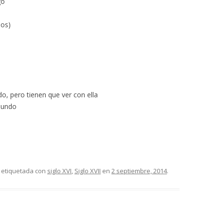
go
sos)
, pero tienen que ver con ella
mundo
 etiquetada con
siglo XVI
,
Siglo XVII
en
2 septiembre, 2014
.