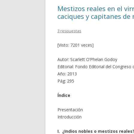
o
ti
Mestizos reales en el vir
k
r
caciques y capitanes de 
3 respuestas
[Visto: 7201 veces]
Autor: Scarlett O’Phelan Godoy
Editorial: Fondo Editorial del Congreso 
Año: 2013
Pág: 295
Índice
Presentación
Introducción
I. ¿Indios nobles o mestizos reales