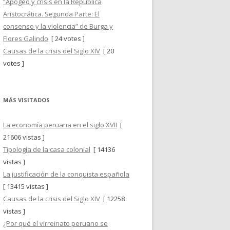
“Apogeo y crisis en la República
Aristocrática. Segunda Parte: El
consenso y la violencia” de Burga y
Flores Galindo
[ 24 votes ]
Causas de la crisis del Siglo XIV
[ 20
votes ]
MÁS VISITADOS
La economía peruana en el siglo XVII
[
21606 vistas ]
Tipología de la casa colonial
[ 14136
vistas ]
La justificación de la conquista española
[ 13415 vistas ]
Causas de la crisis del Siglo XIV
[ 12258
vistas ]
¿Por qué el virreinato peruano se