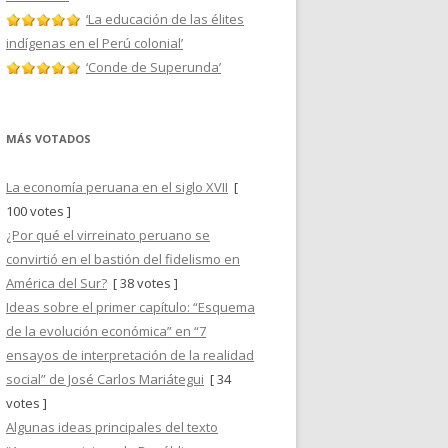
‘La educación de las élites
indígenas en el Perú colonial’
‘Conde de Superunda’
MÁS VOTADOS
La economía peruana en el siglo XVII
[
100 votes ]
¿Por qué el virreinato peruano se
convirtió en el bastión del fidelismo en
América del Sur?
[ 38 votes ]
Ideas sobre el primer capítulo: “Esquema
de la evolución económica” en “7
ensayos de interpretación de la realidad
social” de José Carlos Mariátegui
[ 34
votes ]
Algunas ideas principales del texto