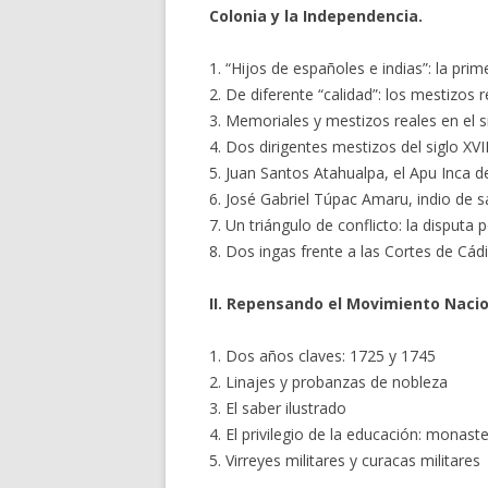
Colonia y la Independencia.
1. “Hijos de españoles e indias”: la pr
2. De diferente “calidad”: los mestizos r
3. Memoriales y mestizos reales en el si
4. Dos dirigentes mestizos del siglo XV
5. Juan Santos Atahualpa, el Apu Inca de
6. José Gabriel Túpac Amaru, indio de sa
7. Un triángulo de conflicto: la disput
8. Dos ingas frente a las Cortes de Cád
II. Repensando el Movimiento Naciona
1. Dos años claves: 1725 y 1745
2. Linajes y probanzas de nobleza
3. El saber ilustrado
4. El privilegio de la educación: monast
5. Virreyes militares y curacas militares