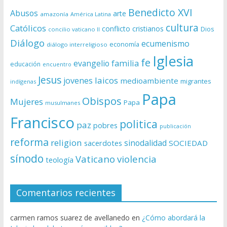
Benedicto XVI
Abusos
arte
amazonía
América Latina
cultura
Católicos
conflicto
cristianos
Dios
concilio vaticano II
Diálogo
ecumenismo
economía
diálogo interreligioso
Iglesia
fe
evangelio
familia
educación
encuentro
Jesus
laicos
jovenes
medioambiente
migrantes
indígenas
Papa
Obispos
Mujeres
Papa
musulmanes
Francisco
politica
paz
pobres
publicación
reforma
religion
sinodalidad
sacerdotes
SOCIEDAD
sínodo
Vaticano
violencia
teología
Comentarios recientes
carmen ramos suarez de avellanedo
en
¿Cómo abordará la