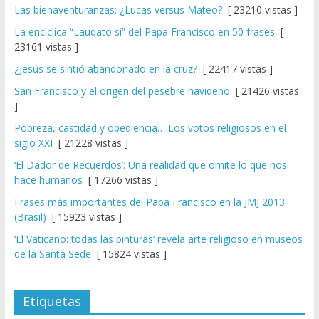
Las bienaventuranzas: ¿Lucas versus Mateo?
[ 23210 vistas ]
La encíclica “Laudato si” del Papa Francisco en 50 frases
[
23161 vistas ]
¿Jesús se sintió abandonado en la cruz?
[ 22417 vistas ]
San Francisco y el origen del pesebre navideño
[ 21426 vistas
]
Pobreza, castidad y obediencia… Los votos religiosos en el
siglo XXI
[ 21228 vistas ]
‘El Dador de Recuerdos’: Una realidad que omite lo que nos
hace humanos
[ 17266 vistas ]
Frases más importantes del Papa Francisco en la JMJ 2013
(Brasil)
[ 15923 vistas ]
‘El Vaticano: todas las pinturas’ revela arte religioso en museos
de la Santa Sede
[ 15824 vistas ]
Etiquetas