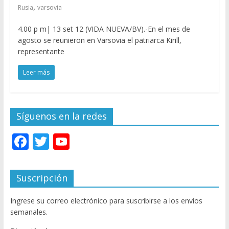
,
Rusia
varsovia
4.00 p m| 13 set 12 (VIDA NUEVA/BV).-En el mes de
agosto se reunieron en Varsovia el patriarca Kirill,
representante
Leer más
Síguenos en la redes
F
T
Y
ac
w
o
e
itt
u
Suscripción
b
er
T
Ingrese su correo electrónico para suscribirse a los envíos
o
u
semanales.
o
b