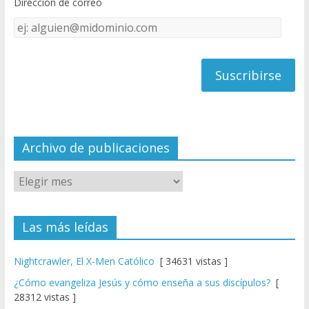
Dirección de correo
k
e
Dirección
C
de
h
correo
a
n
n
el
Archivo de publicaciones
Las más leídas
Nightcrawler, El X-Men Católico
[ 34631 vistas ]
¿Cómo evangeliza Jesús y cómo enseña a sus discípulos?
[
28312 vistas ]