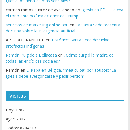
Iglesia los debates más sensibles?
carmen ramos suarez de avellanedo
en
Iglesia en EE.UU. eleva
el tono ante política exterior de Trump
servicios de marketing online 360
en
La Santa Sede presenta
doctrina sobre la inteligencia artificial
ARTURO FRANCO T.
en
Histórico: Santa Sede devuelve
artefactos indígenas
Ramón Puig dela Bellacasa
en
¿Cómo surgió la madre de
todas las encíclicas sociales?
Ramón
en
El Papa en Bélgica, “mea culpa” por abusos: “La
Iglesia debe avergonzarse y pedir perdón”
Visitas
Hoy: 1782
Ayer: 2807
Todos: 8204813