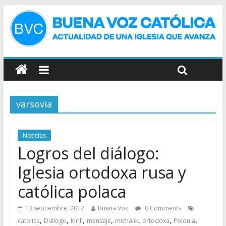
varsovia
Noticias
Logros del diálogo:
Iglesia ortodoxa rusa y
católica polaca
13 septiembre, 2012
Buena Voz
0 Comments
,
,
,
,
,
,
,
catolica
Diálogo
Kirill
mensaje
michalik
ortodoxa
Polonia