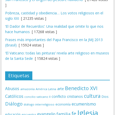
]
Pobreza, castidad y obediencia… Los votos religiosos en el
siglo XXI
[ 21235 vistas ]
‘El Dador de Recuerdos’: Una realidad que omite lo que nos
hace humanos
[ 17268 vistas ]
Frases más importantes del Papa Francisco en la JMJ 2013
(Brasil)
[ 15924 vistas ]
‘El Vaticano: todas las pinturas’ revela arte religioso en museos
de la Santa Sede
[ 15824 vistas ]
Etiquetas
Benedicto XVI
Abusos
arte
amazonía
América Latina
cultura
Católicos
conflicto
cristianos
Dios
concilio vaticano II
Diálogo
ecumenismo
economía
diálogo interreligioso
Iglesia
fe
evangelio
familia
educación
encuentro