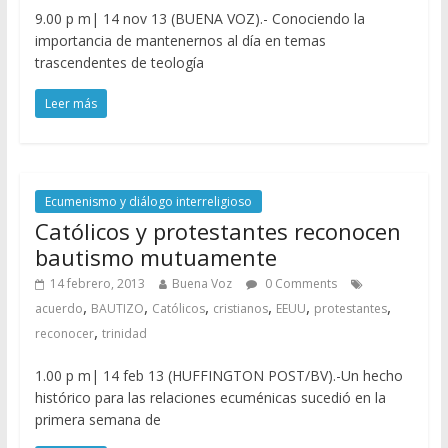
9.00 p m| 14 nov 13 (BUENA VOZ).- Conociendo la
importancia de mantenernos al día en temas
trascendentes de teología
Leer más
Ecumenismo y diálogo interreligioso
Católicos y protestantes reconocen
bautismo mutuamente
14 febrero, 2013
Buena Voz
0 Comments
,
,
,
,
,
,
acuerdo
BAUTIZO
Católicos
cristianos
EEUU
protestantes
,
reconocer
trinidad
1.00 p m| 14 feb 13 (HUFFINGTON POST/BV).-Un hecho
histórico para las relaciones ecuménicas sucedió en la
primera semana de