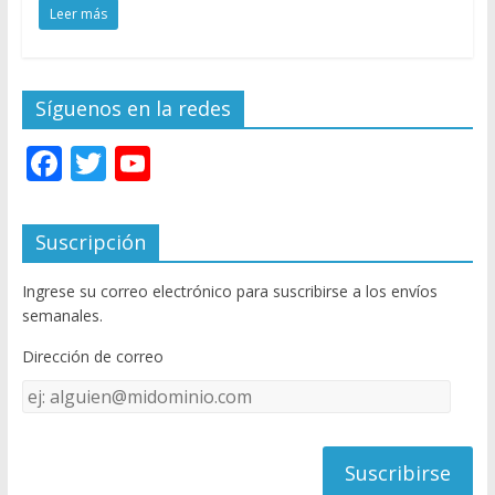
Leer más
Síguenos en la redes
F
T
Y
ac
w
o
e
itt
u
Suscripción
b
er
T
Ingrese su correo electrónico para suscribirse a los envíos
o
u
semanales.
o
b
Dirección de correo
k
e
Dirección
C
de
h
correo
a