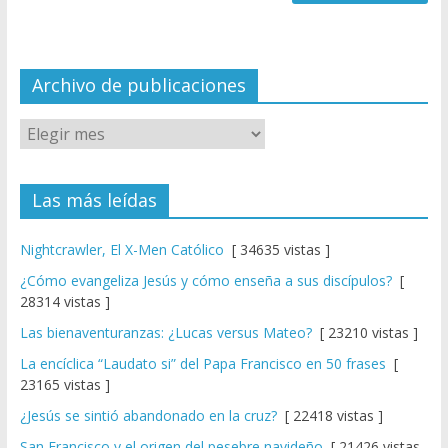
n
n
el
Archivo de publicaciones
Las más leídas
Nightcrawler, El X-Men Católico
[ 34635 vistas ]
¿Cómo evangeliza Jesús y cómo enseña a sus discípulos?
[
28314 vistas ]
Las bienaventuranzas: ¿Lucas versus Mateo?
[ 23210 vistas ]
La encíclica “Laudato si” del Papa Francisco en 50 frases
[
23165 vistas ]
¿Jesús se sintió abandonado en la cruz?
[ 22418 vistas ]
San Francisco y el origen del pesebre navideño
[ 21426 vistas