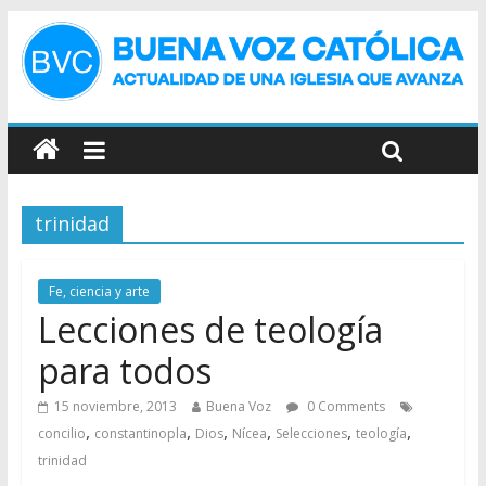
trinidad
Fe, ciencia y arte
Lecciones de teología
para todos
15 noviembre, 2013
Buena Voz
0 Comments
,
,
,
,
,
,
concilio
constantinopla
Dios
Nícea
Selecciones
teología
trinidad