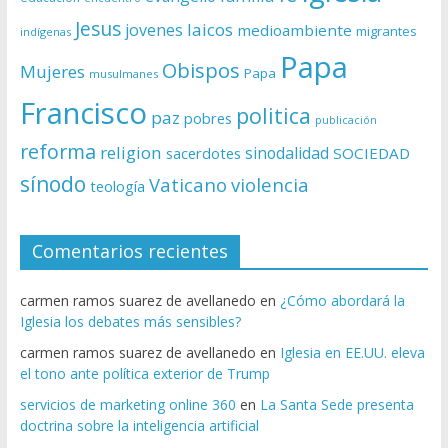
Jesus
laicos
jovenes
medioambiente
migrantes
indígenas
Papa
Obispos
Mujeres
Papa
musulmanes
Francisco
politica
paz
pobres
publicación
reforma
religion
sinodalidad
sacerdotes
SOCIEDAD
sínodo
Vaticano
violencia
teología
Comentarios recientes
carmen ramos suarez de avellanedo
en
¿Cómo abordará la
Iglesia los debates más sensibles?
carmen ramos suarez de avellanedo
en
Iglesia en EE.UU. eleva
el tono ante política exterior de Trump
servicios de marketing online 360
en
La Santa Sede presenta
doctrina sobre la inteligencia artificial