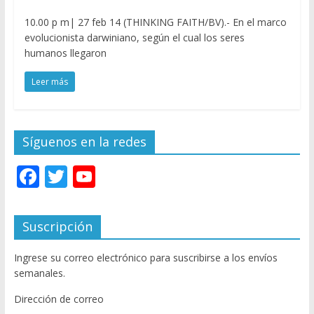
10.00 p m| 27 feb 14 (THINKING FAITH/BV).- En el marco
evolucionista darwiniano, según el cual los seres
humanos llegaron
Leer más
Síguenos en la redes
F
T
Y
ac
w
o
e
itt
u
Suscripción
b
er
T
Ingrese su correo electrónico para suscribirse a los envíos
o
u
semanales.
o
b
Dirección de correo
k
e