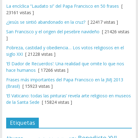
La encíclica “Laudato si” del Papa Francisco en 50 frases
[
23161 vistas ]
¿Jesús se sintió abandonado en la cruz?
[ 22417 vistas ]
San Francisco y el origen del pesebre navideño
[ 21426 vistas
]
Pobreza, castidad y obediencia… Los votos religiosos en el
siglo XXI
[ 21228 vistas ]
‘El Dador de Recuerdos’: Una realidad que omite lo que nos
hace humanos
[ 17266 vistas ]
Frases más importantes del Papa Francisco en la JMJ 2013
(Brasil)
[ 15923 vistas ]
‘El Vaticano: todas las pinturas’ revela arte religioso en museos
de la Santa Sede
[ 15824 vistas ]
Etiquetas
Benedicto XVI