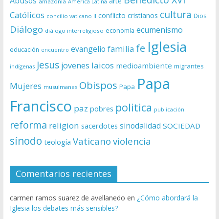
Abusos
arte
amazonía
América Latina
cultura
Católicos
conflicto
cristianos
Dios
concilio vaticano II
Diálogo
ecumenismo
economía
diálogo interreligioso
Iglesia
fe
evangelio
familia
educación
encuentro
Jesus
laicos
jovenes
medioambiente
migrantes
indígenas
Papa
Obispos
Mujeres
Papa
musulmanes
Francisco
politica
paz
pobres
publicación
reforma
religion
sinodalidad
sacerdotes
SOCIEDAD
sínodo
Vaticano
violencia
teología
Comentarios recientes
carmen ramos suarez de avellanedo
en
¿Cómo abordará la
Iglesia los debates más sensibles?