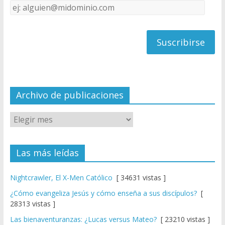
Dirección
C
de
h
correo
a
n
n
el
Archivo de publicaciones
Las más leídas
Nightcrawler, El X-Men Católico
[ 34631 vistas ]
¿Cómo evangeliza Jesús y cómo enseña a sus discípulos?
[
28313 vistas ]
Las bienaventuranzas: ¿Lucas versus Mateo?
[ 23210 vistas ]