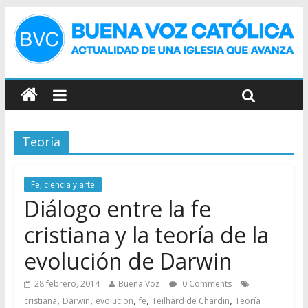
Teoría
Fe, ciencia y arte
Diálogo entre la fe
cristiana y la teoría de la
evolución de Darwin
28 febrero, 2014
Buena Voz
0 Comments
,
,
,
,
,
cristiana
Darwin
evolucion
fe
Teilhard de Chardin
Teoría