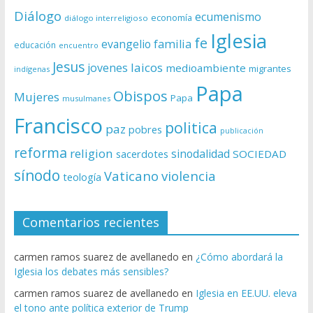
Diálogo
ecumenismo
economía
diálogo interreligioso
Iglesia
fe
evangelio
familia
educación
encuentro
Jesus
laicos
jovenes
medioambiente
migrantes
indígenas
Papa
Obispos
Mujeres
Papa
musulmanes
Francisco
politica
paz
pobres
publicación
reforma
religion
sinodalidad
sacerdotes
SOCIEDAD
sínodo
Vaticano
violencia
teología
Comentarios recientes
carmen ramos suarez de avellanedo
en
¿Cómo abordará la
Iglesia los debates más sensibles?
carmen ramos suarez de avellanedo
en
Iglesia en EE.UU. eleva
el tono ante política exterior de Trump