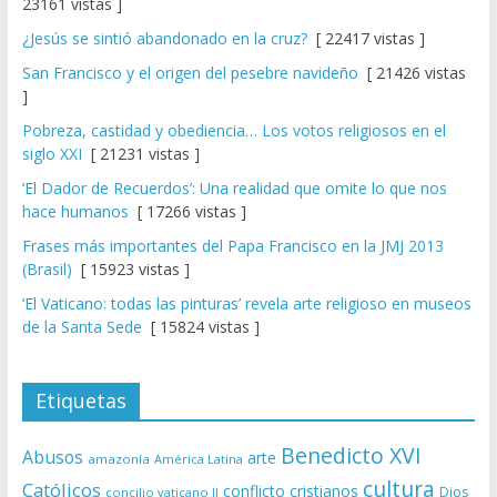
23161 vistas ]
¿Jesús se sintió abandonado en la cruz?
[ 22417 vistas ]
San Francisco y el origen del pesebre navideño
[ 21426 vistas
]
Pobreza, castidad y obediencia… Los votos religiosos en el
siglo XXI
[ 21231 vistas ]
‘El Dador de Recuerdos’: Una realidad que omite lo que nos
hace humanos
[ 17266 vistas ]
Frases más importantes del Papa Francisco en la JMJ 2013
(Brasil)
[ 15923 vistas ]
‘El Vaticano: todas las pinturas’ revela arte religioso en museos
de la Santa Sede
[ 15824 vistas ]
Etiquetas
Benedicto XVI
Abusos
arte
amazonía
América Latina
cultura
Católicos
conflicto
cristianos
Dios
concilio vaticano II