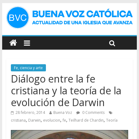
Fe, ciencia y arte
Diálogo entre la fe
cristiana y la teoría de la
evolución de Darwin
28 febrero, 2014
Buena Voz
0 Comments
,
,
,
,
,
cristiana
Darwin
evolucion
fe
Teilhard de Chardin
Teoría