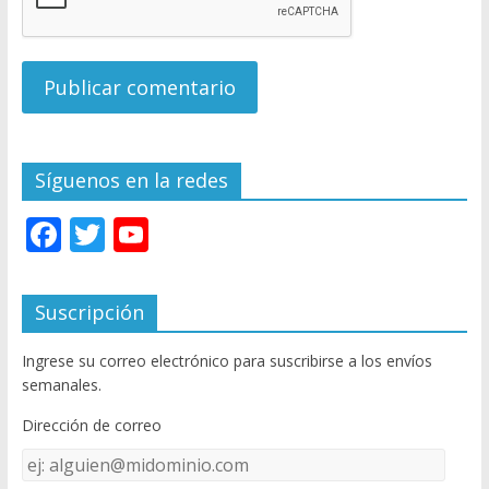
Síguenos en la redes
F
T
Y
ac
w
o
e
itt
u
Suscripción
b
er
T
Ingrese su correo electrónico para suscribirse a los envíos
o
u
semanales.
o
b
Dirección de correo
k
e
Dirección
C
de