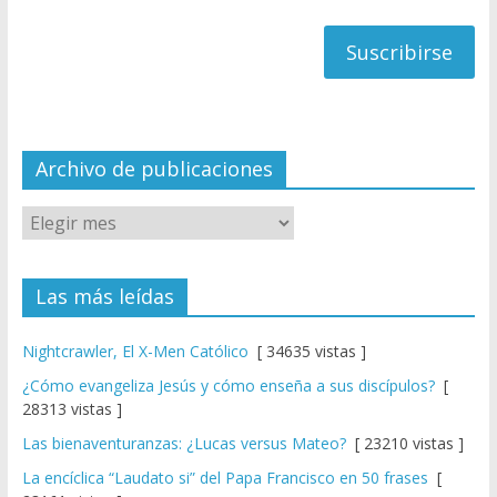
h
correo
a
n
n
el
Archivo de publicaciones
Las más leídas
Nightcrawler, El X-Men Católico
[ 34635 vistas ]
¿Cómo evangeliza Jesús y cómo enseña a sus discípulos?
[
28313 vistas ]
Las bienaventuranzas: ¿Lucas versus Mateo?
[ 23210 vistas ]
La encíclica “Laudato si” del Papa Francisco en 50 frases
[